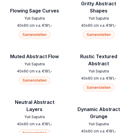
Gritty Abstract
Flowing Sage Curves
Shapes
Yuli Saputra
Yuli Saputra
40
x
60
cm
v.a.
€
181
,-
40
x
60
cm
v.a.
€
181
,-
Samenstellen
Samenstellen
Muted Abstract Flow
Rustic Textured
Abstract
Yuli Saputra
40
x
60
cm
v.a.
€
181
,-
Yuli Saputra
40
x
60
cm
v.a.
€
181
,-
Samenstellen
Samenstellen
Neutral Abstract
Layers
Dynamic Abstract
Grunge
Yuli Saputra
40
x
60
cm
v.a.
€
181
,-
Yuli Saputra
40
x
60
cm
v.a.
€
181
,-