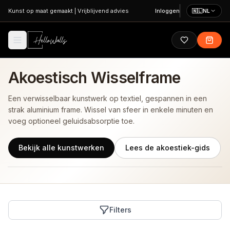
Ga naar hoofdinhoud
Kunst op maat gemaakt
|
Vrijblijvend advies
Inloggen
🇳🇱
NL
Akoestisch Wisselframe
Een verwisselbaar kunstwerk op textiel, gespannen in een
strak aluminium frame. Wissel van sfeer in enkele minuten en
voeg optioneel geluidsabsorptie toe.
Bekijk alle kunstwerken
Lees de akoestiek-gids
Filters