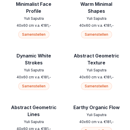
Minimalist Face
Warm Minimal
Profile
Shapes
Yuli Saputra
Yuli Saputra
40
x
60
cm
v.a.
€
181
,-
40
x
60
cm
v.a.
€
181
,-
Samenstellen
Samenstellen
Dynamic White
Abstract Geometric
Strokes
Texture
Yuli Saputra
Yuli Saputra
40
x
60
cm
v.a.
€
181
,-
40
x
60
cm
v.a.
€
181
,-
Samenstellen
Samenstellen
Abstract Geometric
Earthy Organic Flow
Lines
Yuli Saputra
Yuli Saputra
40
x
60
cm
v.a.
€
181
,-
40
x
60
cm
v.a.
€
181
,-