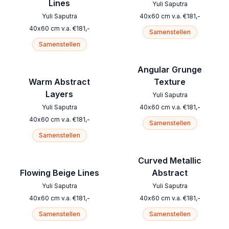
Lines
Yuli Saputra
Yuli Saputra
40
x
60
cm
v.a.
€
181
,-
40
x
60
cm
v.a.
€
181
,-
Samenstellen
Samenstellen
Angular Grunge
Warm Abstract
Texture
Layers
Yuli Saputra
Yuli Saputra
40
x
60
cm
v.a.
€
181
,-
40
x
60
cm
v.a.
€
181
,-
Samenstellen
Samenstellen
Curved Metallic
Flowing Beige Lines
Abstract
Yuli Saputra
Yuli Saputra
40
x
60
cm
v.a.
€
181
,-
40
x
60
cm
v.a.
€
181
,-
Samenstellen
Samenstellen