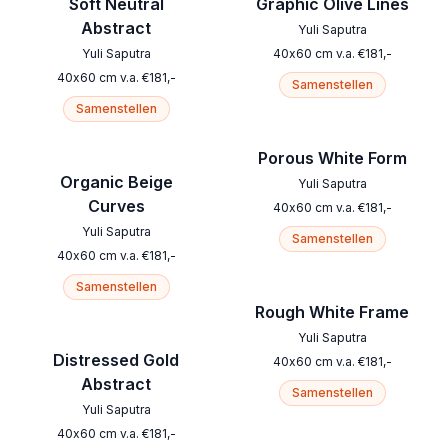
Soft Neutral
Graphic Olive Lines
Abstract
Yuli Saputra
Yuli Saputra
40
x
60
cm
v.a.
€
181
,-
40
x
60
cm
v.a.
€
181
,-
Samenstellen
Samenstellen
Porous White Form
Organic Beige
Yuli Saputra
Curves
40
x
60
cm
v.a.
€
181
,-
Yuli Saputra
Samenstellen
40
x
60
cm
v.a.
€
181
,-
Samenstellen
Rough White Frame
Yuli Saputra
Distressed Gold
40
x
60
cm
v.a.
€
181
,-
Abstract
Samenstellen
Yuli Saputra
40
x
60
cm
v.a.
€
181
,-