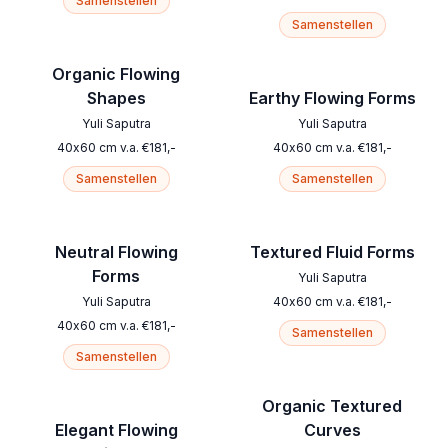
Samenstellen
Samenstellen
Organic Flowing
Shapes
Earthy Flowing Forms
Yuli Saputra
Yuli Saputra
40
x
60
cm
v.a.
€
181
,-
40
x
60
cm
v.a.
€
181
,-
Samenstellen
Samenstellen
Neutral Flowing
Textured Fluid Forms
Forms
Yuli Saputra
Yuli Saputra
40
x
60
cm
v.a.
€
181
,-
40
x
60
cm
v.a.
€
181
,-
Samenstellen
Samenstellen
Organic Textured
Elegant Flowing
Curves