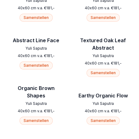
Yuli Saputra
Yuli Saputra
40
x
60
cm
v.a.
€
181
,-
40
x
60
cm
v.a.
€
181
,-
Samenstellen
Samenstellen
Abstract Line Face
Textured Oak Leaf
Abstract
Yuli Saputra
40
x
60
cm
v.a.
€
181
,-
Yuli Saputra
40
x
60
cm
v.a.
€
181
,-
Samenstellen
Samenstellen
Organic Brown
Shapes
Earthy Organic Flow
Yuli Saputra
Yuli Saputra
40
x
60
cm
v.a.
€
181
,-
40
x
60
cm
v.a.
€
181
,-
Samenstellen
Samenstellen