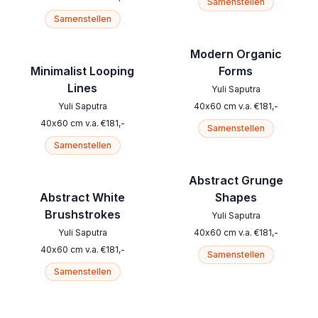
Samenstellen
Samenstellen
Modern Organic
Minimalist Looping
Forms
Lines
Yuli Saputra
Yuli Saputra
40
x
60
cm
v.a.
€
181
,-
40
x
60
cm
v.a.
€
181
,-
Samenstellen
Samenstellen
Abstract Grunge
Abstract White
Shapes
Brushstrokes
Yuli Saputra
Yuli Saputra
40
x
60
cm
v.a.
€
181
,-
40
x
60
cm
v.a.
€
181
,-
Samenstellen
Samenstellen