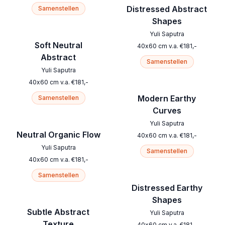
Distressed Abstract
Samenstellen
Shapes
Yuli Saputra
Soft Neutral
40
x
60
cm
v.a.
€
181
,-
Abstract
Samenstellen
Yuli Saputra
40
x
60
cm
v.a.
€
181
,-
Modern Earthy
Samenstellen
Curves
Yuli Saputra
Neutral Organic Flow
40
x
60
cm
v.a.
€
181
,-
Yuli Saputra
Samenstellen
40
x
60
cm
v.a.
€
181
,-
Samenstellen
Distressed Earthy
Shapes
Subtle Abstract
Yuli Saputra
Texture
40
x
60
cm
v.a.
€
181
,-