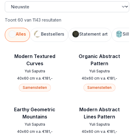
Toont 60 van 1143 resultaten
Alles
Bestsellers
Statement art
Silly
Modern Textured
Organic Abstract
Curves
Pattern
Yuli Saputra
Yuli Saputra
40
x
60
cm
v.a.
€
181
,-
40
x
60
cm
v.a.
€
181
,-
Samenstellen
Samenstellen
Earthy Geometric
Modern Abstract
Mountains
Lines Pattern
Yuli Saputra
Yuli Saputra
40
x
60
cm
v.a.
€
181
,-
40
x
60
cm
v.a.
€
181
,-