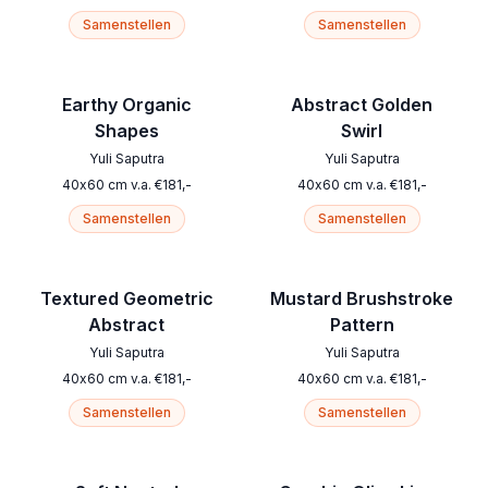
Samenstellen
Samenstellen
Earthy Organic
Abstract Golden
Shapes
Swirl
Yuli Saputra
Yuli Saputra
40
x
60
cm
v.a.
€
181
,-
40
x
60
cm
v.a.
€
181
,-
Samenstellen
Samenstellen
Textured Geometric
Mustard Brushstroke
Abstract
Pattern
Yuli Saputra
Yuli Saputra
40
x
60
cm
v.a.
€
181
,-
40
x
60
cm
v.a.
€
181
,-
Samenstellen
Samenstellen