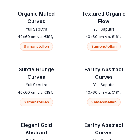
Organic Muted
Textured Organic
Curves
Flow
Yuli Saputra
Yuli Saputra
40
x
60
cm
v.a.
€
181
,-
40
x
60
cm
v.a.
€
181
,-
Samenstellen
Samenstellen
Subtle Grunge
Earthy Abstract
Curves
Curves
Yuli Saputra
Yuli Saputra
40
x
60
cm
v.a.
€
181
,-
40
x
60
cm
v.a.
€
181
,-
Samenstellen
Samenstellen
Elegant Gold
Earthy Abstract
Abstract
Curves