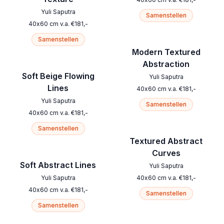
Yuli Saputra
Samenstellen
40
x
60
cm
v.a.
€
181
,-
Samenstellen
Modern Textured
Abstraction
Soft Beige Flowing
Yuli Saputra
Lines
40
x
60
cm
v.a.
€
181
,-
Yuli Saputra
Samenstellen
40
x
60
cm
v.a.
€
181
,-
Samenstellen
Textured Abstract
Curves
Soft Abstract Lines
Yuli Saputra
Yuli Saputra
40
x
60
cm
v.a.
€
181
,-
40
x
60
cm
v.a.
€
181
,-
Samenstellen
Samenstellen