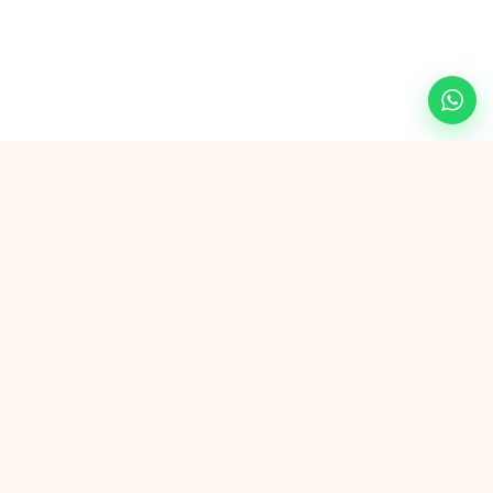
Veilig betalen met
G Pay
VISA
AMEX
in3
SEPA