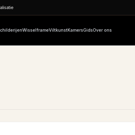
alisatie
childerijen
Wisselframe
Viltkunst
Kamers
Gids
Over ons