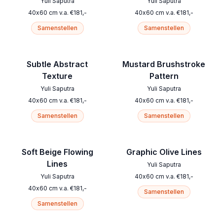
Yuli Saputra
Yuli Saputra
40
x
60
cm
v.a.
€
181
,-
40
x
60
cm
v.a.
€
181
,-
Samenstellen
Samenstellen
Subtle Abstract
Mustard Brushstroke
Texture
Pattern
Yuli Saputra
Yuli Saputra
40
x
60
cm
v.a.
€
181
,-
40
x
60
cm
v.a.
€
181
,-
Samenstellen
Samenstellen
Soft Beige Flowing
Graphic Olive Lines
Lines
Yuli Saputra
Yuli Saputra
40
x
60
cm
v.a.
€
181
,-
40
x
60
cm
v.a.
€
181
,-
Samenstellen
Samenstellen