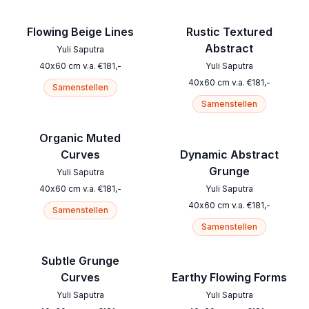
Flowing Beige Lines
Rustic Textured
Abstract
Yuli Saputra
40
x
60
cm
v.a.
€
181
,-
Yuli Saputra
40
x
60
cm
v.a.
€
181
,-
Samenstellen
Samenstellen
Organic Muted
Curves
Dynamic Abstract
Grunge
Yuli Saputra
40
x
60
cm
v.a.
€
181
,-
Yuli Saputra
40
x
60
cm
v.a.
€
181
,-
Samenstellen
Samenstellen
Subtle Grunge
Curves
Earthy Flowing Forms
Yuli Saputra
Yuli Saputra