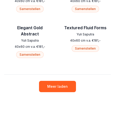
40
x
60
cm
v.a.
€
181
,-
40
x
60
cm
v.a.
€
181
,-
Samenstellen
Samenstellen
Elegant Gold
Textured Fluid Forms
Abstract
Yuli Saputra
Yuli Saputra
40
x
60
cm
v.a.
€
181
,-
40
x
60
cm
v.a.
€
181
,-
Samenstellen
Samenstellen
Meer laden