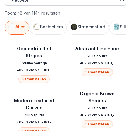
Toont 48 van 1144 resultaten
Alles
Bestsellers
Statement art
Silly
Geometric Red
Abstract Line Face
Stripes
Yuli Saputra
Paulina Vårregn
40
x
60
cm
v.a.
€
181
,-
40
x
60
cm
v.a.
€
181
,-
Samenstellen
Samenstellen
Organic Brown
Modern Textured
Shapes
Curves
Yuli Saputra
Yuli Saputra
40
x
60
cm
v.a.
€
181
,-
40
x
60
cm
v.a.
€
181
,-
Samenstellen