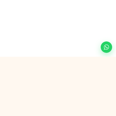
Veilig betalen met
G Pay
VISA
AMEX
in3
SEPA