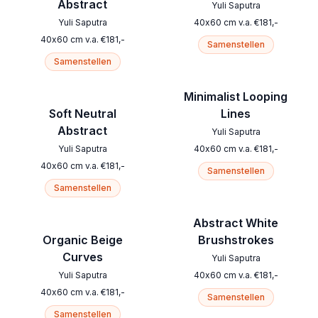
Abstract
Yuli Saputra
Yuli Saputra
40
x
60
cm
v.a.
€
181
,-
40
x
60
cm
v.a.
€
181
,-
Samenstellen
Samenstellen
Minimalist Looping
Soft Neutral
Lines
Abstract
Yuli Saputra
Yuli Saputra
40
x
60
cm
v.a.
€
181
,-
40
x
60
cm
v.a.
€
181
,-
Samenstellen
Samenstellen
Abstract White
Organic Beige
Brushstrokes
Curves
Yuli Saputra
Yuli Saputra
40
x
60
cm
v.a.
€
181
,-
40
x
60
cm
v.a.
€
181
,-
Samenstellen
Samenstellen