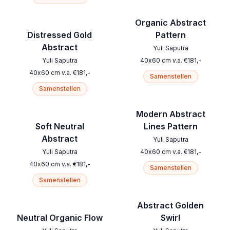
Organic Abstract
Distressed Gold
Pattern
Abstract
Yuli Saputra
Yuli Saputra
40
x
60
cm
v.a.
€
181
,-
40
x
60
cm
v.a.
€
181
,-
Samenstellen
Samenstellen
Modern Abstract
Soft Neutral
Lines Pattern
Abstract
Yuli Saputra
Yuli Saputra
40
x
60
cm
v.a.
€
181
,-
40
x
60
cm
v.a.
€
181
,-
Samenstellen
Samenstellen
Abstract Golden
Neutral Organic Flow
Swirl