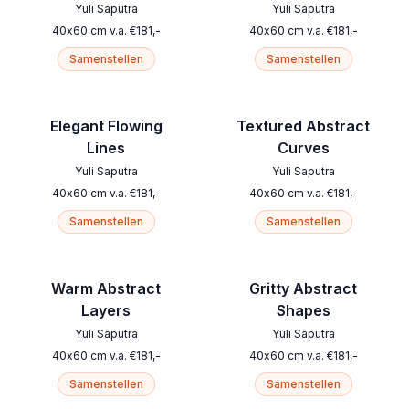
Yuli Saputra
Yuli Saputra
40
x
60
cm
v.a.
€
181
,-
40
x
60
cm
v.a.
€
181
,-
Samenstellen
Samenstellen
Elegant Flowing
Textured Abstract
Lines
Curves
Yuli Saputra
Yuli Saputra
40
x
60
cm
v.a.
€
181
,-
40
x
60
cm
v.a.
€
181
,-
Samenstellen
Samenstellen
Warm Abstract
Gritty Abstract
Layers
Shapes
Yuli Saputra
Yuli Saputra
40
x
60
cm
v.a.
€
181
,-
40
x
60
cm
v.a.
€
181
,-
Samenstellen
Samenstellen