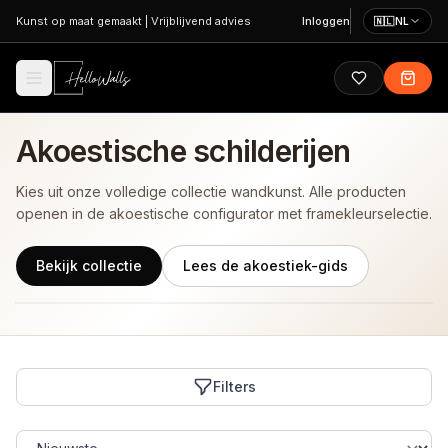
Ga naar hoofdinhoud
Kunst op maat gemaakt
|
Vrijblijvend advies
Inloggen
🇳🇱
NL
Akoestische schilderijen
Kies uit onze volledige collectie wandkunst. Alle producten
openen in de akoestische configurator met framekleurselectie.
Bekijk collectie
Lees de akoestiek-gids
Filters