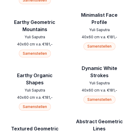
Samenstellen
Minimalist Face
Earthy Geometric
Profile
Mountains
Yuli Saputra
Yuli Saputra
40
x
60
cm
v.a.
€
181
,-
40
x
60
cm
v.a.
€
181
,-
Samenstellen
Samenstellen
Dynamic White
Earthy Organic
Strokes
Shapes
Yuli Saputra
Yuli Saputra
40
x
60
cm
v.a.
€
181
,-
40
x
60
cm
v.a.
€
181
,-
Samenstellen
Samenstellen
Abstract Geometric
Textured Geometric
Lines