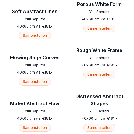
Porous White Form
Soft Abstract Lines
Yuli Saputra
Yuli Saputra
40
x
60
cm
v.a.
€
181
,-
40
x
60
cm
v.a.
€
181
,-
Samenstellen
Samenstellen
Rough White Frame
Flowing Sage Curves
Yuli Saputra
Yuli Saputra
40
x
60
cm
v.a.
€
181
,-
40
x
60
cm
v.a.
€
181
,-
Samenstellen
Samenstellen
Distressed Abstract
Muted Abstract Flow
Shapes
Yuli Saputra
Yuli Saputra
40
x
60
cm
v.a.
€
181
,-
40
x
60
cm
v.a.
€
181
,-
Samenstellen
Samenstellen