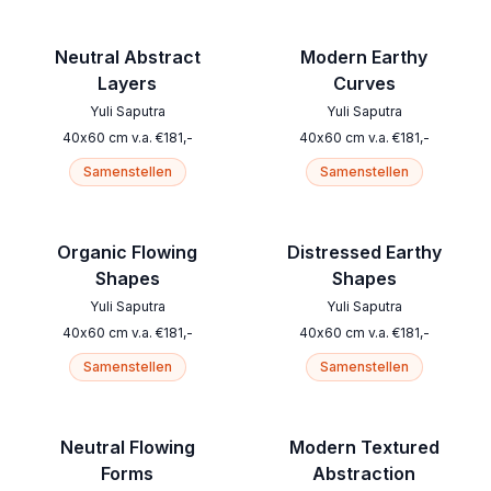
Neutral Abstract
Modern Earthy
Layers
Curves
Yuli Saputra
Yuli Saputra
40
x
60
cm
v.a.
€
181
,-
40
x
60
cm
v.a.
€
181
,-
Samenstellen
Samenstellen
Organic Flowing
Distressed Earthy
Shapes
Shapes
Yuli Saputra
Yuli Saputra
40
x
60
cm
v.a.
€
181
,-
40
x
60
cm
v.a.
€
181
,-
Samenstellen
Samenstellen
Neutral Flowing
Modern Textured
Forms
Abstraction