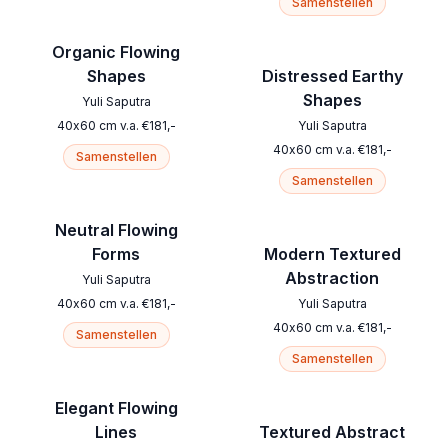
Samenstellen
Organic Flowing
Shapes
Distressed Earthy
Shapes
Yuli Saputra
40
x
60
cm
v.a.
€
181
,-
Yuli Saputra
40
x
60
cm
v.a.
€
181
,-
Samenstellen
Samenstellen
Neutral Flowing
Forms
Modern Textured
Abstraction
Yuli Saputra
40
x
60
cm
v.a.
€
181
,-
Yuli Saputra
40
x
60
cm
v.a.
€
181
,-
Samenstellen
Samenstellen
Elegant Flowing
Lines
Textured Abstract