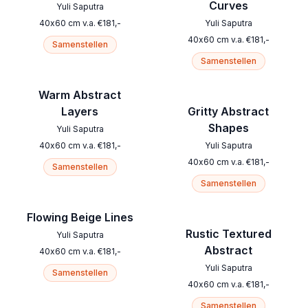
Curves
Yuli Saputra
40
x
60
cm
v.a.
€
181
,-
Yuli Saputra
40
x
60
cm
v.a.
€
181
,-
Samenstellen
Samenstellen
Warm Abstract
Layers
Gritty Abstract
Shapes
Yuli Saputra
40
x
60
cm
v.a.
€
181
,-
Yuli Saputra
40
x
60
cm
v.a.
€
181
,-
Samenstellen
Samenstellen
Flowing Beige Lines
Rustic Textured
Yuli Saputra
Abstract
40
x
60
cm
v.a.
€
181
,-
Yuli Saputra
Samenstellen
40
x
60
cm
v.a.
€
181
,-
Samenstellen