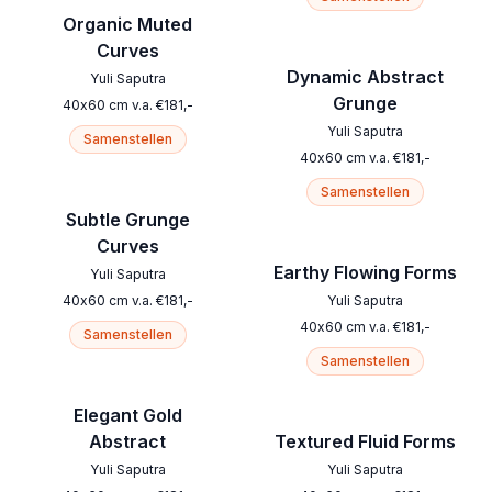
Organic Muted
Curves
Dynamic Abstract
Yuli Saputra
Grunge
40
x
60
cm
v.a.
€
181
,-
Yuli Saputra
Samenstellen
40
x
60
cm
v.a.
€
181
,-
Samenstellen
Subtle Grunge
Curves
Earthy Flowing Forms
Yuli Saputra
40
x
60
cm
v.a.
€
181
,-
Yuli Saputra
40
x
60
cm
v.a.
€
181
,-
Samenstellen
Samenstellen
Elegant Gold
Abstract
Textured Fluid Forms
Yuli Saputra
Yuli Saputra