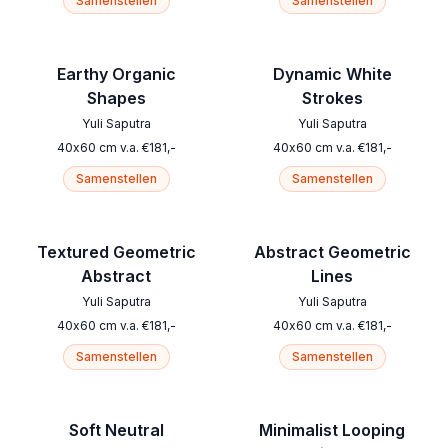
Samenstellen
Samenstellen
Earthy Organic
Dynamic White
Shapes
Strokes
Yuli Saputra
Yuli Saputra
40
x
60
cm
v.a.
€
181
,-
40
x
60
cm
v.a.
€
181
,-
Samenstellen
Samenstellen
Textured Geometric
Abstract Geometric
Abstract
Lines
Yuli Saputra
Yuli Saputra
40
x
60
cm
v.a.
€
181
,-
40
x
60
cm
v.a.
€
181
,-
Samenstellen
Samenstellen
Soft Neutral
Minimalist Looping