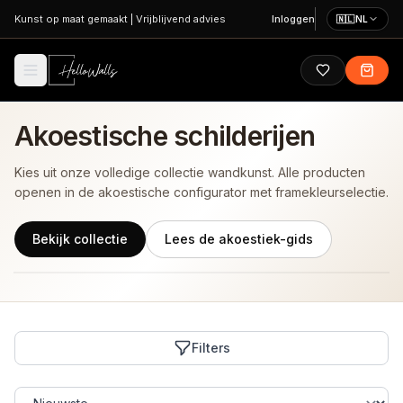
Ga naar hoofdinhoud
Kunst op maat gemaakt
|
Vrijblijvend advies
Inloggen
🇳🇱
NL
Akoestische schilderijen
Kies uit onze volledige collectie wandkunst. Alle producten
openen in de akoestische configurator met framekleurselectie.
Bekijk collectie
Lees de akoestiek-gids
Filters