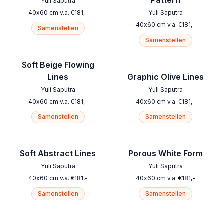
Pattern
Yuli Saputra
40
x
60
cm
v.a.
€
181
,-
Yuli Saputra
40
x
60
cm
v.a.
€
181
,-
Samenstellen
Samenstellen
Soft Beige Flowing
Lines
Graphic Olive Lines
Yuli Saputra
Yuli Saputra
40
x
60
cm
v.a.
€
181
,-
40
x
60
cm
v.a.
€
181
,-
Samenstellen
Samenstellen
Soft Abstract Lines
Porous White Form
Yuli Saputra
Yuli Saputra
40
x
60
cm
v.a.
€
181
,-
40
x
60
cm
v.a.
€
181
,-
Samenstellen
Samenstellen