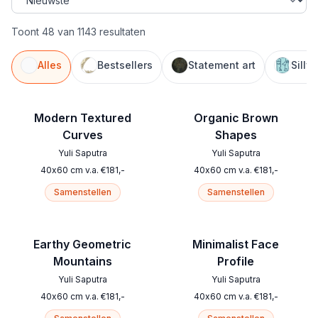
Toont 48 van 1143 resultaten
Alles
Bestsellers
Statement art
Silly
Modern Textured
Organic Brown
Curves
Shapes
Yuli Saputra
Yuli Saputra
40
x
60
cm
v.a.
€
181
,-
40
x
60
cm
v.a.
€
181
,-
Samenstellen
Samenstellen
Earthy Geometric
Minimalist Face
Mountains
Profile
Yuli Saputra
Yuli Saputra
40
x
60
cm
v.a.
€
181
,-
40
x
60
cm
v.a.
€
181
,-