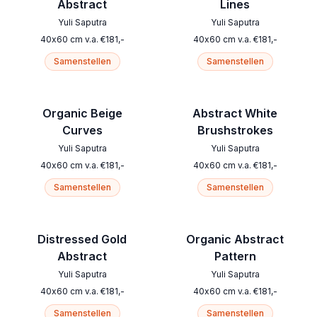
Abstract
Lines
Yuli Saputra
Yuli Saputra
40
x
60
cm
v.a.
€
181
,-
40
x
60
cm
v.a.
€
181
,-
Samenstellen
Samenstellen
Organic Beige
Abstract White
Curves
Brushstrokes
Yuli Saputra
Yuli Saputra
40
x
60
cm
v.a.
€
181
,-
40
x
60
cm
v.a.
€
181
,-
Samenstellen
Samenstellen
Distressed Gold
Organic Abstract
Abstract
Pattern
Yuli Saputra
Yuli Saputra
40
x
60
cm
v.a.
€
181
,-
40
x
60
cm
v.a.
€
181
,-
Samenstellen
Samenstellen