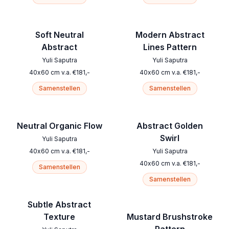
Soft Neutral
Modern Abstract
Abstract
Lines Pattern
Yuli Saputra
Yuli Saputra
40
x
60
cm
v.a.
€
181
,-
40
x
60
cm
v.a.
€
181
,-
Samenstellen
Samenstellen
Neutral Organic Flow
Abstract Golden
Swirl
Yuli Saputra
40
x
60
cm
v.a.
€
181
,-
Yuli Saputra
40
x
60
cm
v.a.
€
181
,-
Samenstellen
Samenstellen
Subtle Abstract
Texture
Mustard Brushstroke