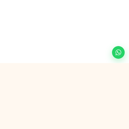
Veilig betalen met
G Pay
VISA
AMEX
in3
SEPA