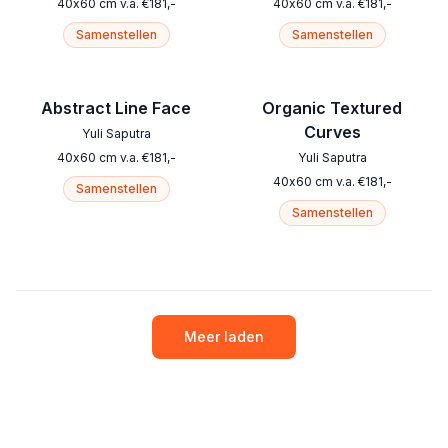
40
x
60
cm
v.a.
€
181
,-
40
x
60
cm
v.a.
€
181
,-
Samenstellen
Samenstellen
Abstract Line Face
Organic Textured
Curves
Yuli Saputra
40
x
60
cm
v.a.
€
181
,-
Yuli Saputra
40
x
60
cm
v.a.
€
181
,-
Samenstellen
Samenstellen
Meer laden