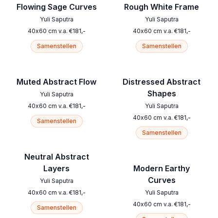
Flowing Sage Curves
Rough White Frame
Yuli Saputra
Yuli Saputra
40
x
60
cm
v.a.
€
181
,-
40
x
60
cm
v.a.
€
181
,-
Samenstellen
Samenstellen
Muted Abstract Flow
Distressed Abstract
Shapes
Yuli Saputra
40
x
60
cm
v.a.
€
181
,-
Yuli Saputra
40
x
60
cm
v.a.
€
181
,-
Samenstellen
Samenstellen
Neutral Abstract
Layers
Modern Earthy
Curves
Yuli Saputra
40
x
60
cm
v.a.
€
181
,-
Yuli Saputra
40
x
60
cm
v.a.
€
181
,-
Samenstellen