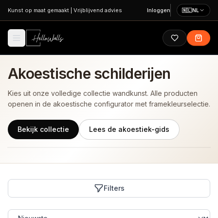
Ga naar hoofdinhoud
Kunst op maat gemaakt
|
Vrijblijvend advies
Inloggen
🇳🇱
NL
Akoestische schilderijen
Kies uit onze volledige collectie wandkunst. Alle producten
openen in de akoestische configurator met framekleurselectie.
Bekijk collectie
Lees de akoestiek-gids
Filters