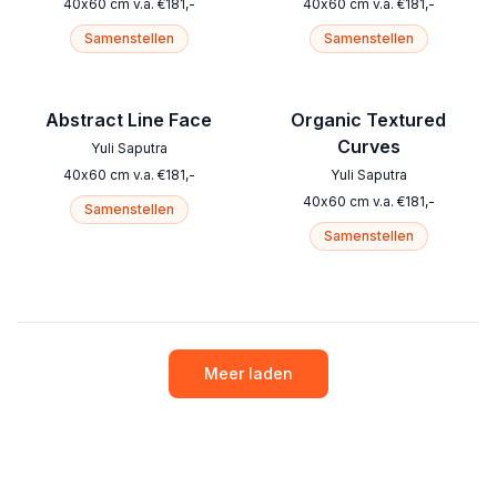
40
x
60
cm
v.a.
€
181
,-
40
x
60
cm
v.a.
€
181
,-
Samenstellen
Samenstellen
Abstract Line Face
Organic Textured
Curves
Yuli Saputra
40
x
60
cm
v.a.
€
181
,-
Yuli Saputra
40
x
60
cm
v.a.
€
181
,-
Samenstellen
Samenstellen
Meer laden