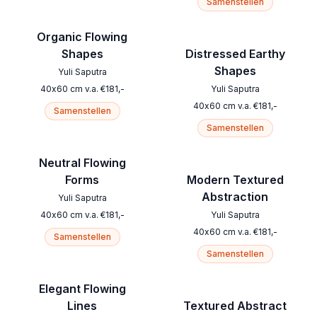
Samenstellen
Organic Flowing
Shapes
Distressed Earthy
Shapes
Yuli Saputra
40
x
60
cm
v.a.
€
181
,-
Yuli Saputra
40
x
60
cm
v.a.
€
181
,-
Samenstellen
Samenstellen
Neutral Flowing
Forms
Modern Textured
Abstraction
Yuli Saputra
40
x
60
cm
v.a.
€
181
,-
Yuli Saputra
40
x
60
cm
v.a.
€
181
,-
Samenstellen
Samenstellen
Elegant Flowing
Lines
Textured Abstract