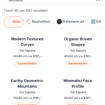
Toont 48 van 1143 resultaten
Alles
Bestsellers
Statement art
Silly
Modern Textured
Organic Brown
Curves
Shapes
Yuli Saputra
Yuli Saputra
40
x
60
cm
v.a.
€
181
,-
40
x
60
cm
v.a.
€
181
,-
Samenstellen
Samenstellen
Earthy Geometric
Minimalist Face
Mountains
Profile
Yuli Saputra
Yuli Saputra
40
x
60
cm
v.a.
€
181
,-
40
x
60
cm
v.a.
€
181
,-