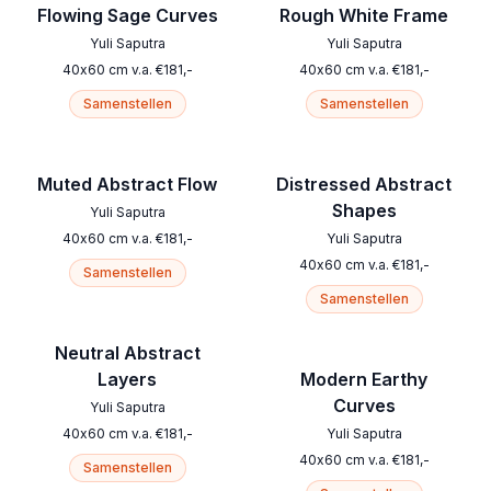
Flowing Sage Curves
Rough White Frame
Yuli Saputra
Yuli Saputra
40
x
60
cm
v.a.
€
181
,-
40
x
60
cm
v.a.
€
181
,-
Samenstellen
Samenstellen
Muted Abstract Flow
Distressed Abstract
Shapes
Yuli Saputra
40
x
60
cm
v.a.
€
181
,-
Yuli Saputra
40
x
60
cm
v.a.
€
181
,-
Samenstellen
Samenstellen
Neutral Abstract
Layers
Modern Earthy
Curves
Yuli Saputra
40
x
60
cm
v.a.
€
181
,-
Yuli Saputra
40
x
60
cm
v.a.
€
181
,-
Samenstellen