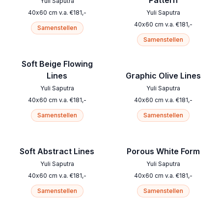
Pattern
Yuli Saputra
40
x
60
cm
v.a.
€
181
,-
Yuli Saputra
40
x
60
cm
v.a.
€
181
,-
Samenstellen
Samenstellen
Soft Beige Flowing
Lines
Graphic Olive Lines
Yuli Saputra
Yuli Saputra
40
x
60
cm
v.a.
€
181
,-
40
x
60
cm
v.a.
€
181
,-
Samenstellen
Samenstellen
Soft Abstract Lines
Porous White Form
Yuli Saputra
Yuli Saputra
40
x
60
cm
v.a.
€
181
,-
40
x
60
cm
v.a.
€
181
,-
Samenstellen
Samenstellen