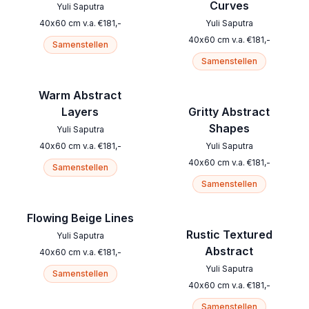
Curves
Yuli Saputra
40
x
60
cm
v.a.
€
181
,-
Yuli Saputra
40
x
60
cm
v.a.
€
181
,-
Samenstellen
Samenstellen
Warm Abstract
Layers
Gritty Abstract
Shapes
Yuli Saputra
40
x
60
cm
v.a.
€
181
,-
Yuli Saputra
40
x
60
cm
v.a.
€
181
,-
Samenstellen
Samenstellen
Flowing Beige Lines
Rustic Textured
Yuli Saputra
Abstract
40
x
60
cm
v.a.
€
181
,-
Yuli Saputra
Samenstellen
40
x
60
cm
v.a.
€
181
,-
Samenstellen