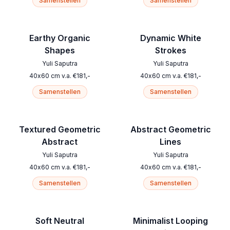
Samenstellen
Samenstellen
Earthy Organic
Dynamic White
Shapes
Strokes
Yuli Saputra
Yuli Saputra
40
x
60
cm
v.a.
€
181
,-
40
x
60
cm
v.a.
€
181
,-
Samenstellen
Samenstellen
Textured Geometric
Abstract Geometric
Abstract
Lines
Yuli Saputra
Yuli Saputra
40
x
60
cm
v.a.
€
181
,-
40
x
60
cm
v.a.
€
181
,-
Samenstellen
Samenstellen
Soft Neutral
Minimalist Looping