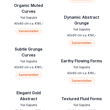
Organic Muted
Curves
Dynamic Abstract
Yuli Saputra
Grunge
40
x
60
cm
v.a.
€
181
,-
Yuli Saputra
Samenstellen
40
x
60
cm
v.a.
€
181
,-
Samenstellen
Subtle Grunge
Curves
Earthy Flowing Forms
Yuli Saputra
40
x
60
cm
v.a.
€
181
,-
Yuli Saputra
40
x
60
cm
v.a.
€
181
,-
Samenstellen
Samenstellen
Elegant Gold
Abstract
Textured Fluid Forms
Yuli Saputra
Yuli Saputra