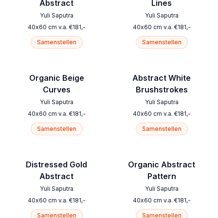
Abstract
Lines
Yuli Saputra
Yuli Saputra
40
x
60
cm
v.a.
€
181
,-
40
x
60
cm
v.a.
€
181
,-
Samenstellen
Samenstellen
Organic Beige
Abstract White
Curves
Brushstrokes
Yuli Saputra
Yuli Saputra
40
x
60
cm
v.a.
€
181
,-
40
x
60
cm
v.a.
€
181
,-
Samenstellen
Samenstellen
Distressed Gold
Organic Abstract
Abstract
Pattern
Yuli Saputra
Yuli Saputra
40
x
60
cm
v.a.
€
181
,-
40
x
60
cm
v.a.
€
181
,-
Samenstellen
Samenstellen