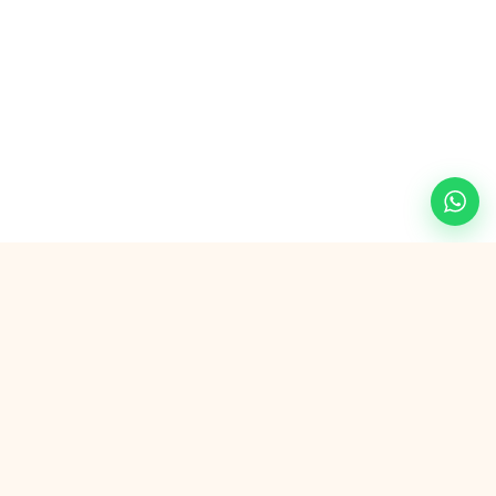
Veilig betalen met
G Pay
VISA
AMEX
in3
SEPA