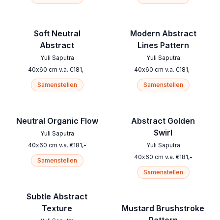
Soft Neutral
Modern Abstract
Abstract
Lines Pattern
Yuli Saputra
Yuli Saputra
40
x
60
cm
v.a.
€
181
,-
40
x
60
cm
v.a.
€
181
,-
Samenstellen
Samenstellen
Neutral Organic Flow
Abstract Golden
Swirl
Yuli Saputra
40
x
60
cm
v.a.
€
181
,-
Yuli Saputra
40
x
60
cm
v.a.
€
181
,-
Samenstellen
Samenstellen
Subtle Abstract
Texture
Mustard Brushstroke