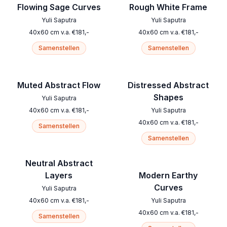
Flowing Sage Curves
Rough White Frame
Yuli Saputra
Yuli Saputra
40
x
60
cm
v.a.
€
181
,-
40
x
60
cm
v.a.
€
181
,-
Samenstellen
Samenstellen
Muted Abstract Flow
Distressed Abstract
Shapes
Yuli Saputra
40
x
60
cm
v.a.
€
181
,-
Yuli Saputra
40
x
60
cm
v.a.
€
181
,-
Samenstellen
Samenstellen
Neutral Abstract
Layers
Modern Earthy
Curves
Yuli Saputra
40
x
60
cm
v.a.
€
181
,-
Yuli Saputra
40
x
60
cm
v.a.
€
181
,-
Samenstellen