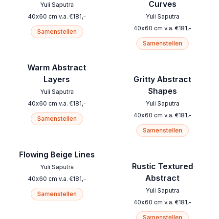
Curves
Yuli Saputra
40
x
60
cm
v.a.
€
181
,-
Yuli Saputra
40
x
60
cm
v.a.
€
181
,-
Samenstellen
Samenstellen
Warm Abstract
Layers
Gritty Abstract
Shapes
Yuli Saputra
40
x
60
cm
v.a.
€
181
,-
Yuli Saputra
40
x
60
cm
v.a.
€
181
,-
Samenstellen
Samenstellen
Flowing Beige Lines
Rustic Textured
Yuli Saputra
Abstract
40
x
60
cm
v.a.
€
181
,-
Yuli Saputra
Samenstellen
40
x
60
cm
v.a.
€
181
,-
Samenstellen