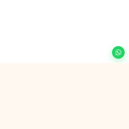
Veilig betalen met
G Pay
VISA
AMEX
in3
SEPA