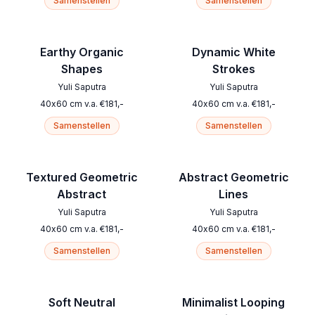
Samenstellen
Samenstellen
Earthy Organic
Dynamic White
Shapes
Strokes
Yuli Saputra
Yuli Saputra
40
x
60
cm
v.a.
€
181
,-
40
x
60
cm
v.a.
€
181
,-
Samenstellen
Samenstellen
Textured Geometric
Abstract Geometric
Abstract
Lines
Yuli Saputra
Yuli Saputra
40
x
60
cm
v.a.
€
181
,-
40
x
60
cm
v.a.
€
181
,-
Samenstellen
Samenstellen
Soft Neutral
Minimalist Looping