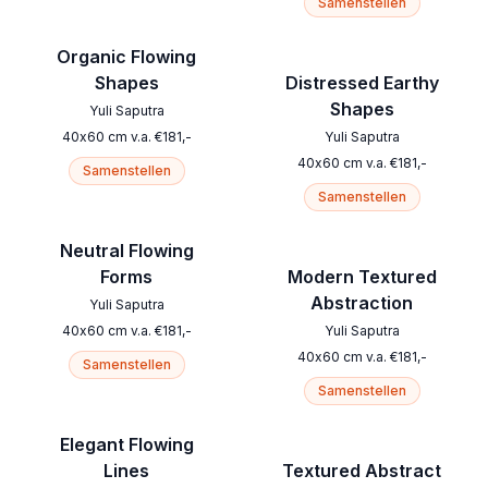
Samenstellen
Organic Flowing
Shapes
Distressed Earthy
Shapes
Yuli Saputra
40
x
60
cm
v.a.
€
181
,-
Yuli Saputra
40
x
60
cm
v.a.
€
181
,-
Samenstellen
Samenstellen
Neutral Flowing
Forms
Modern Textured
Abstraction
Yuli Saputra
40
x
60
cm
v.a.
€
181
,-
Yuli Saputra
40
x
60
cm
v.a.
€
181
,-
Samenstellen
Samenstellen
Elegant Flowing
Lines
Textured Abstract