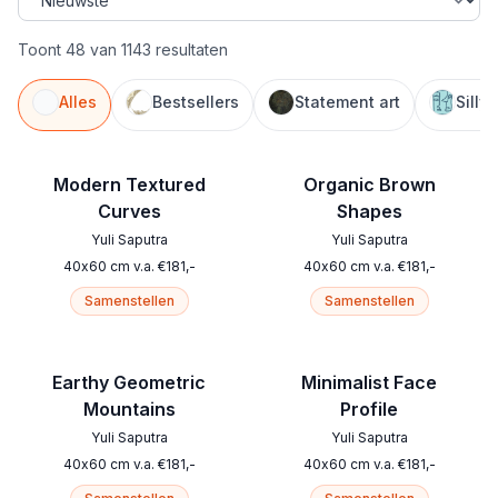
Toont 48 van 1143 resultaten
Alles
Bestsellers
Statement art
Silly
Modern Textured
Organic Brown
Curves
Shapes
Yuli Saputra
Yuli Saputra
40
x
60
cm
v.a.
€
181
,-
40
x
60
cm
v.a.
€
181
,-
Samenstellen
Samenstellen
Earthy Geometric
Minimalist Face
Mountains
Profile
Yuli Saputra
Yuli Saputra
40
x
60
cm
v.a.
€
181
,-
40
x
60
cm
v.a.
€
181
,-