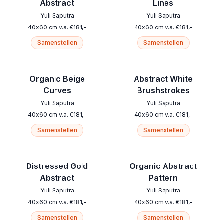
Abstract
Lines
Yuli Saputra
Yuli Saputra
40
x
60
cm
v.a.
€
181
,-
40
x
60
cm
v.a.
€
181
,-
Samenstellen
Samenstellen
Organic Beige
Abstract White
Curves
Brushstrokes
Yuli Saputra
Yuli Saputra
40
x
60
cm
v.a.
€
181
,-
40
x
60
cm
v.a.
€
181
,-
Samenstellen
Samenstellen
Distressed Gold
Organic Abstract
Abstract
Pattern
Yuli Saputra
Yuli Saputra
40
x
60
cm
v.a.
€
181
,-
40
x
60
cm
v.a.
€
181
,-
Samenstellen
Samenstellen