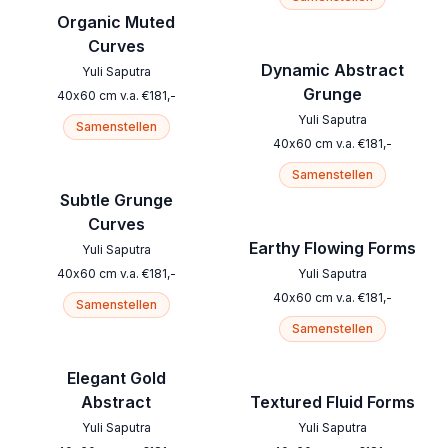
Organic Muted
Curves
Dynamic Abstract
Yuli Saputra
Grunge
40
x
60
cm
v.a.
€
181
,-
Yuli Saputra
Samenstellen
40
x
60
cm
v.a.
€
181
,-
Samenstellen
Subtle Grunge
Curves
Earthy Flowing Forms
Yuli Saputra
40
x
60
cm
v.a.
€
181
,-
Yuli Saputra
40
x
60
cm
v.a.
€
181
,-
Samenstellen
Samenstellen
Elegant Gold
Abstract
Textured Fluid Forms
Yuli Saputra
Yuli Saputra