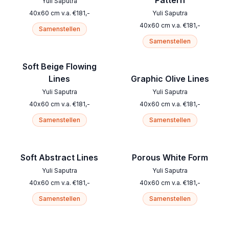
Pattern
Yuli Saputra
40
x
60
cm
v.a.
€
181
,-
Yuli Saputra
40
x
60
cm
v.a.
€
181
,-
Samenstellen
Samenstellen
Soft Beige Flowing
Lines
Graphic Olive Lines
Yuli Saputra
Yuli Saputra
40
x
60
cm
v.a.
€
181
,-
40
x
60
cm
v.a.
€
181
,-
Samenstellen
Samenstellen
Soft Abstract Lines
Porous White Form
Yuli Saputra
Yuli Saputra
40
x
60
cm
v.a.
€
181
,-
40
x
60
cm
v.a.
€
181
,-
Samenstellen
Samenstellen