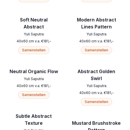
Soft Neutral
Modern Abstract
Abstract
Lines Pattern
Yuli Saputra
Yuli Saputra
40
x
60
cm
v.a.
€
181
,-
40
x
60
cm
v.a.
€
181
,-
Samenstellen
Samenstellen
Neutral Organic Flow
Abstract Golden
Swirl
Yuli Saputra
40
x
60
cm
v.a.
€
181
,-
Yuli Saputra
40
x
60
cm
v.a.
€
181
,-
Samenstellen
Samenstellen
Subtle Abstract
Texture
Mustard Brushstroke