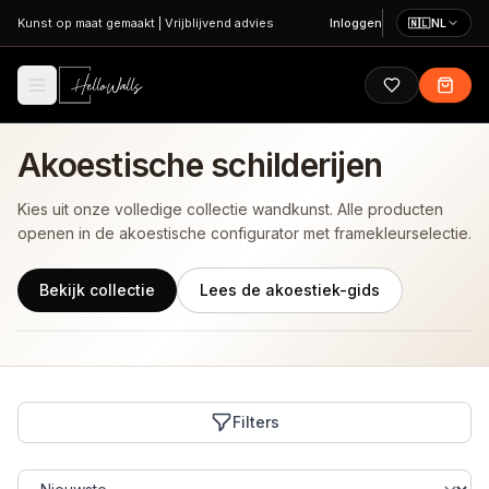
Ga naar hoofdinhoud
Kunst op maat gemaakt
|
Vrijblijvend advies
Inloggen
🇳🇱
NL
Akoestische schilderijen
Kies uit onze volledige collectie wandkunst. Alle producten
openen in de akoestische configurator met framekleurselectie.
Bekijk collectie
Lees de akoestiek-gids
Filters