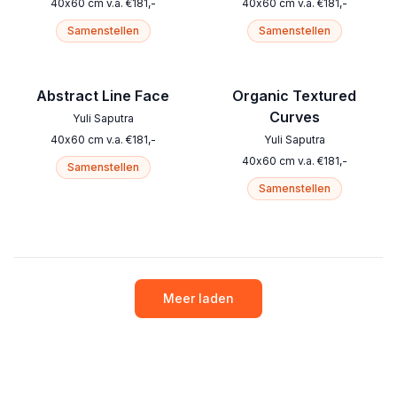
40
x
60
cm
v.a.
€
181
,-
40
x
60
cm
v.a.
€
181
,-
Samenstellen
Samenstellen
Abstract Line Face
Organic Textured
Curves
Yuli Saputra
40
x
60
cm
v.a.
€
181
,-
Yuli Saputra
40
x
60
cm
v.a.
€
181
,-
Samenstellen
Samenstellen
Meer laden