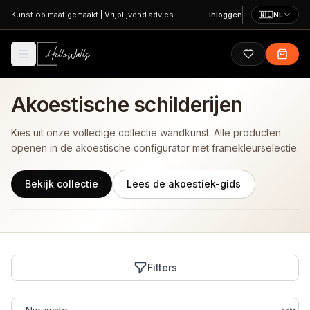
Ga naar hoofdinhoud
Kunst op maat gemaakt
|
Vrijblijvend advies
Inloggen
🇳🇱
NL
Akoestische schilderijen
Kies uit onze volledige collectie wandkunst. Alle producten
openen in de akoestische configurator met framekleurselectie.
Bekijk collectie
Lees de akoestiek-gids
Filters