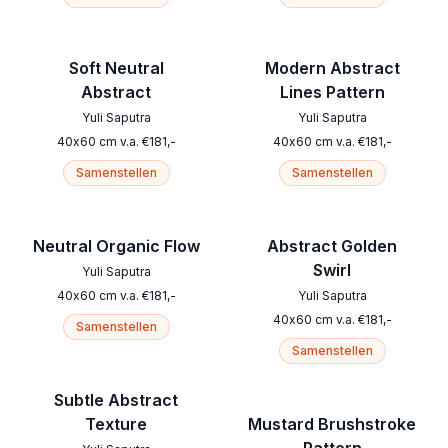
Soft Neutral
Modern Abstract
Abstract
Lines Pattern
Yuli Saputra
Yuli Saputra
40
x
60
cm
v.a.
€
181
,-
40
x
60
cm
v.a.
€
181
,-
Samenstellen
Samenstellen
Neutral Organic Flow
Abstract Golden
Swirl
Yuli Saputra
40
x
60
cm
v.a.
€
181
,-
Yuli Saputra
40
x
60
cm
v.a.
€
181
,-
Samenstellen
Samenstellen
Subtle Abstract
Texture
Mustard Brushstroke