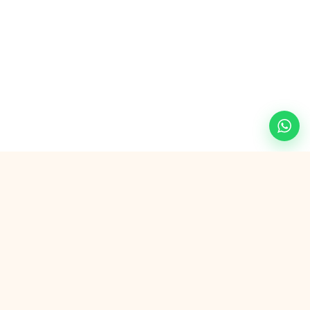
Veilig betalen met
G Pay
VISA
AMEX
in3
SEPA