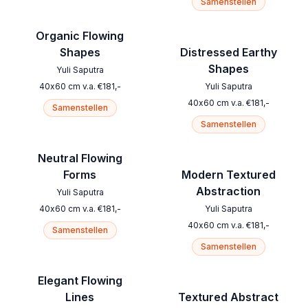
Samenstellen
Organic Flowing
Shapes
Distressed Earthy
Shapes
Yuli Saputra
40
x
60
cm
v.a.
€
181
,-
Yuli Saputra
40
x
60
cm
v.a.
€
181
,-
Samenstellen
Samenstellen
Neutral Flowing
Forms
Modern Textured
Abstraction
Yuli Saputra
40
x
60
cm
v.a.
€
181
,-
Yuli Saputra
40
x
60
cm
v.a.
€
181
,-
Samenstellen
Samenstellen
Elegant Flowing
Lines
Textured Abstract