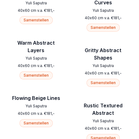
Curves
Yuli Saputra
40
x
60
cm
v.a.
€
181
,-
Yuli Saputra
40
x
60
cm
v.a.
€
181
,-
Samenstellen
Samenstellen
Warm Abstract
Layers
Gritty Abstract
Shapes
Yuli Saputra
40
x
60
cm
v.a.
€
181
,-
Yuli Saputra
40
x
60
cm
v.a.
€
181
,-
Samenstellen
Samenstellen
Flowing Beige Lines
Rustic Textured
Yuli Saputra
Abstract
40
x
60
cm
v.a.
€
181
,-
Yuli Saputra
Samenstellen
40
x
60
cm
v.a.
€
181
,-
Samenstellen