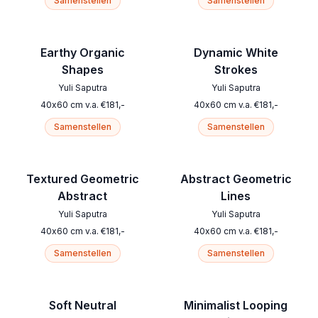
Samenstellen
Samenstellen
Earthy Organic
Dynamic White
Shapes
Strokes
Yuli Saputra
Yuli Saputra
40
x
60
cm
v.a.
€
181
,-
40
x
60
cm
v.a.
€
181
,-
Samenstellen
Samenstellen
Textured Geometric
Abstract Geometric
Abstract
Lines
Yuli Saputra
Yuli Saputra
40
x
60
cm
v.a.
€
181
,-
40
x
60
cm
v.a.
€
181
,-
Samenstellen
Samenstellen
Soft Neutral
Minimalist Looping