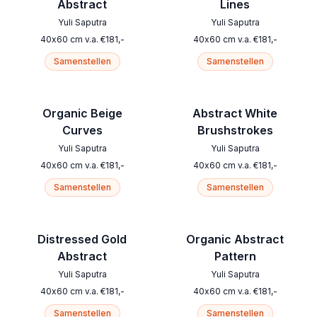
Abstract
Lines
Yuli Saputra
Yuli Saputra
40
x
60
cm
v.a.
€
181
,-
40
x
60
cm
v.a.
€
181
,-
Samenstellen
Samenstellen
Organic Beige
Abstract White
Curves
Brushstrokes
Yuli Saputra
Yuli Saputra
40
x
60
cm
v.a.
€
181
,-
40
x
60
cm
v.a.
€
181
,-
Samenstellen
Samenstellen
Distressed Gold
Organic Abstract
Abstract
Pattern
Yuli Saputra
Yuli Saputra
40
x
60
cm
v.a.
€
181
,-
40
x
60
cm
v.a.
€
181
,-
Samenstellen
Samenstellen