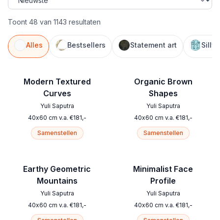
Toont 48 van 1143 resultaten
Alles
Bestsellers
Statement art
Silly
Modern Textured
Organic Brown
Curves
Shapes
Yuli Saputra
Yuli Saputra
40
x
60
cm
v.a.
€
181
,-
40
x
60
cm
v.a.
€
181
,-
Samenstellen
Samenstellen
Earthy Geometric
Minimalist Face
Mountains
Profile
Yuli Saputra
Yuli Saputra
40
x
60
cm
v.a.
€
181
,-
40
x
60
cm
v.a.
€
181
,-