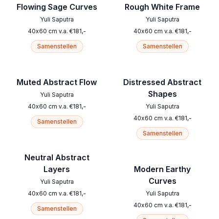
Flowing Sage Curves
Rough White Frame
Yuli Saputra
Yuli Saputra
40
x
60
cm
v.a.
€
181
,-
40
x
60
cm
v.a.
€
181
,-
Samenstellen
Samenstellen
Muted Abstract Flow
Distressed Abstract
Shapes
Yuli Saputra
40
x
60
cm
v.a.
€
181
,-
Yuli Saputra
40
x
60
cm
v.a.
€
181
,-
Samenstellen
Samenstellen
Neutral Abstract
Layers
Modern Earthy
Curves
Yuli Saputra
40
x
60
cm
v.a.
€
181
,-
Yuli Saputra
40
x
60
cm
v.a.
€
181
,-
Samenstellen