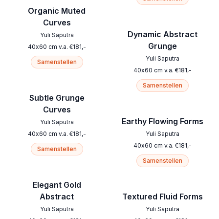
Organic Muted
Curves
Dynamic Abstract
Yuli Saputra
Grunge
40
x
60
cm
v.a.
€
181
,-
Yuli Saputra
Samenstellen
40
x
60
cm
v.a.
€
181
,-
Samenstellen
Subtle Grunge
Curves
Earthy Flowing Forms
Yuli Saputra
40
x
60
cm
v.a.
€
181
,-
Yuli Saputra
40
x
60
cm
v.a.
€
181
,-
Samenstellen
Samenstellen
Elegant Gold
Abstract
Textured Fluid Forms
Yuli Saputra
Yuli Saputra