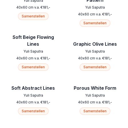
Pattern
Yuli Saputra
40
x
60
cm
v.a.
€
181
,-
Yuli Saputra
40
x
60
cm
v.a.
€
181
,-
Samenstellen
Samenstellen
Soft Beige Flowing
Lines
Graphic Olive Lines
Yuli Saputra
Yuli Saputra
40
x
60
cm
v.a.
€
181
,-
40
x
60
cm
v.a.
€
181
,-
Samenstellen
Samenstellen
Soft Abstract Lines
Porous White Form
Yuli Saputra
Yuli Saputra
40
x
60
cm
v.a.
€
181
,-
40
x
60
cm
v.a.
€
181
,-
Samenstellen
Samenstellen