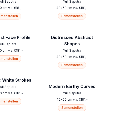
uli Saputra
Yuli Saputra
0
cm
v.a.
€
181
,-
40
x
60
cm
v.a.
€
181
,-
menstellen
Samenstellen
st Face Profile
Distressed Abstract
Shapes
uli Saputra
0
cm
v.a.
€
181
,-
Yuli Saputra
40
x
60
cm
v.a.
€
181
,-
menstellen
Samenstellen
 White Strokes
Modern Earthy Curves
uli Saputra
0
cm
v.a.
€
181
,-
Yuli Saputra
40
x
60
cm
v.a.
€
181
,-
menstellen
Samenstellen