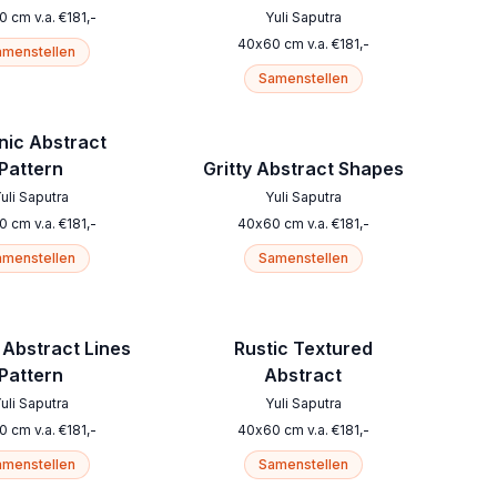
0
cm
v.a.
€
181
,-
Yuli Saputra
40
x
60
cm
v.a.
€
181
,-
menstellen
Samenstellen
nic Abstract
Pattern
Gritty Abstract Shapes
uli Saputra
Yuli Saputra
0
cm
v.a.
€
181
,-
40
x
60
cm
v.a.
€
181
,-
menstellen
Samenstellen
Abstract Lines
Rustic Textured
Pattern
Abstract
uli Saputra
Yuli Saputra
0
cm
v.a.
€
181
,-
40
x
60
cm
v.a.
€
181
,-
menstellen
Samenstellen