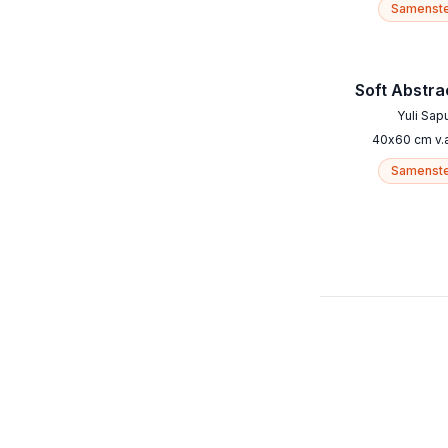
Samenste
Soft Abstra
Yuli Sap
40
x
60
cm
v.
Samenste