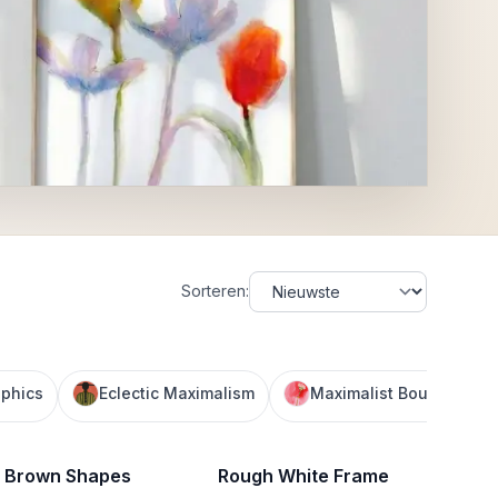
Sorteren
:
aphics
Eclectic Maximalism
Maximalist Bouquet
 Brown Shapes
Rough White Frame