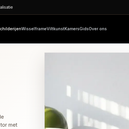
alisatie
childerijen
Wisselframe
Viltkunst
Kamers
Gids
Over ons
le
tor met