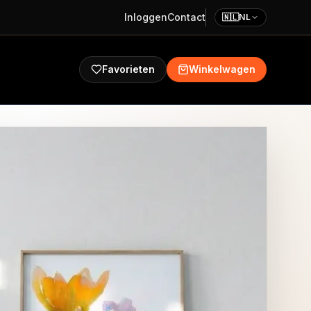
Inloggen
Contact
🇳🇱
NL
Favorieten
Winkelwagen