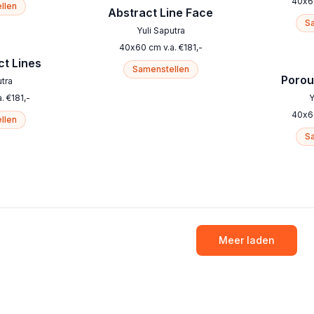
40
x
6
llen
Abstract Line Face
Sa
Yuli Saputra
40
x
60
cm
v.a.
€
181
,-
ct Lines
Samenstellen
Porou
utra
a.
€
181
,-
Y
40
x
6
llen
Sa
Meer laden