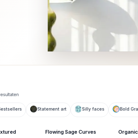
resultaten
Bestsellers
Statement art
Silly faces
Bold Gr
xtured
Flowing Sage Curves
Organic