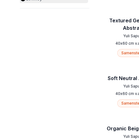
Textured G
Abstr
Yuli Sap
40
x
60
cm
v.
Samenste
Soft Neutral
Yuli Sap
40
x
60
cm
v.
Samenste
Organic Bei
Yuli Sap