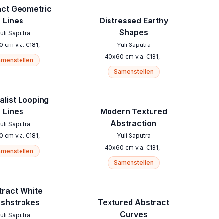
act Geometric
Lines
Distressed Earthy
Shapes
uli Saputra
0
cm
v.a.
€
181
,-
Yuli Saputra
40
x
60
cm
v.a.
€
181
,-
menstellen
Samenstellen
alist Looping
Lines
Modern Textured
Abstraction
uli Saputra
0
cm
v.a.
€
181
,-
Yuli Saputra
40
x
60
cm
v.a.
€
181
,-
menstellen
Samenstellen
tract White
ushstrokes
Textured Abstract
Curves
uli Saputra