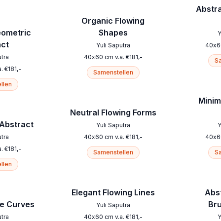
Abstr
Organic Flowing
eometric
Shapes
Y
act
Yuli Saputra
40
x
6
utra
40
x
60
cm
v.a.
€
181
,-
Sa
a.
€
181
,-
Samenstellen
llen
Minim
Neutral Flowing Forms
 Abstract
Yuli Saputra
Y
utra
40
x
60
cm
v.a.
€
181
,-
40
x
6
a.
€
181
,-
Samenstellen
Sa
llen
Elegant Flowing Lines
Abs
ge Curves
Br
Yuli Saputra
utra
40
x
60
cm
v.a.
€
181
,-
Y