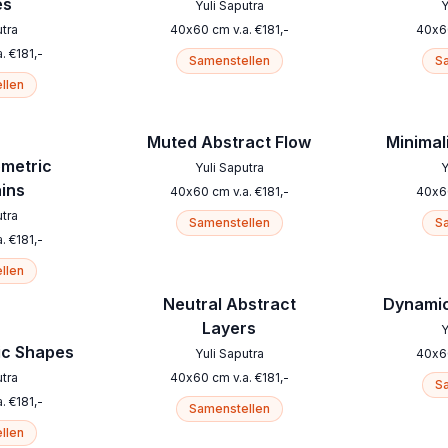
es
Yuli Saputra
Y
utra
40
x
60
cm
v.a.
€
181
,-
40
x
6
a.
€
181
,-
Samenstellen
Sa
llen
Muted Abstract Flow
Minimali
ometric
Yuli Saputra
Y
ins
40
x
60
cm
v.a.
€
181
,-
40
x
6
utra
Samenstellen
Sa
a.
€
181
,-
llen
Neutral Abstract
Dynamic
Layers
Y
ic Shapes
Yuli Saputra
40
x
6
utra
40
x
60
cm
v.a.
€
181
,-
Sa
a.
€
181
,-
Samenstellen
llen