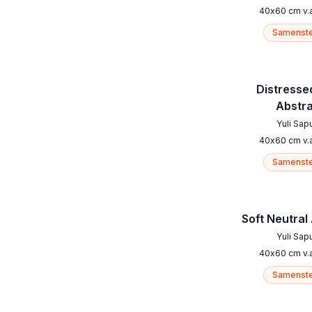
40
x
60
cm
v.
Samenste
Distresse
Abstr
Yuli Sap
40
x
60
cm
v.
Samenste
Soft Neutral
Yuli Sap
40
x
60
cm
v.
Samenste