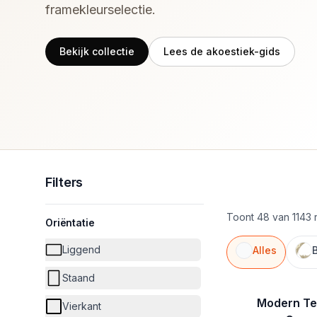
framekleurselectie.
Bekijk collectie
Lees de akoestiek-gids
Filters
Toont 48 van 1143 
Oriëntatie
Liggend
Alles
Staand
Modern Te
Vierkant