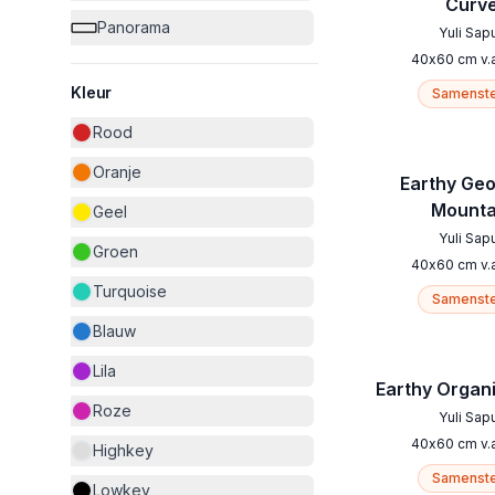
Curv
Panorama
Yuli Sap
40
x
60
cm
v.
Kleur
Samenste
Rood
Oranje
Earthy Ge
Mounta
Geel
Yuli Sap
Groen
40
x
60
cm
v.
Turquoise
Samenste
Blauw
Lila
Earthy Organ
Roze
Yuli Sap
40
x
60
cm
v.
Highkey
Samenste
Lowkey