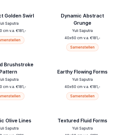
t Golden Swirl
Dynamic Abstract
Grunge
uli Saputra
0
cm
v.a.
€
181
,-
Yuli Saputra
40
x
60
cm
v.a.
€
181
,-
menstellen
Samenstellen
d Brushstroke
Pattern
Earthy Flowing Forms
uli Saputra
Yuli Saputra
0
cm
v.a.
€
181
,-
40
x
60
cm
v.a.
€
181
,-
menstellen
Samenstellen
c Olive Lines
Textured Fluid Forms
uli Saputra
Yuli Saputra