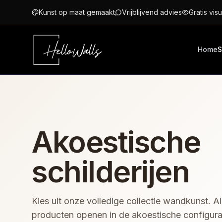
Ga naar hoofdinhoud
Kunst op maat gemaakt
Vrijblijvend advies
Gratis visu
Home
S
Akoestische
schilderijen
Kies uit onze volledige collectie wandkunst. Al
producten openen in de akoestische configura