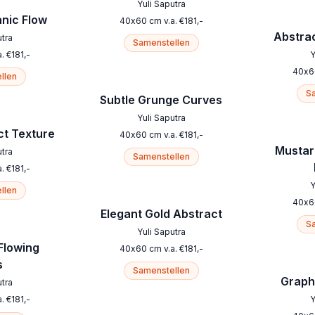
Yuli Saputra
nic Flow
40
x
60
cm
v.a.
€
181
,-
Abstrac
utra
Samenstellen
a.
€
181
,-
Y
40
x
6
llen
Sa
Subtle Grunge Curves
Yuli Saputra
ct Texture
40
x
60
cm
v.a.
€
181
,-
Mustar
utra
Samenstellen
a.
€
181
,-
Y
llen
40
x
6
Elegant Gold Abstract
Sa
Yuli Saputra
Flowing
40
x
60
cm
v.a.
€
181
,-
s
Samenstellen
Graphi
utra
a.
€
181
,-
Y