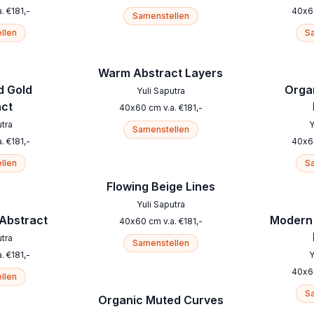
a.
€
181
,-
40
x
6
Samenstellen
llen
Sa
Warm Abstract Layers
d Gold
Orga
Yuli Saputra
act
40
x
60
cm
v.a.
€
181
,-
utra
Y
Samenstellen
a.
€
181
,-
40
x
6
llen
Sa
Flowing Beige Lines
Yuli Saputra
 Abstract
Modern 
40
x
60
cm
v.a.
€
181
,-
utra
Samenstellen
a.
€
181
,-
Y
40
x
6
llen
Sa
Organic Muted Curves