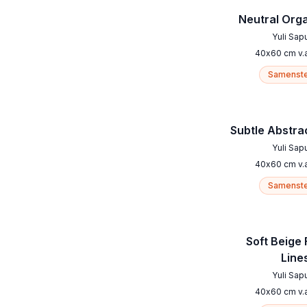
Neutral Orga
Yuli Sap
40
x
60
cm
v.
Samenste
Subtle Abstra
Yuli Sap
40
x
60
cm
v.
Samenste
Soft Beige 
Line
Yuli Sap
40
x
60
cm
v.