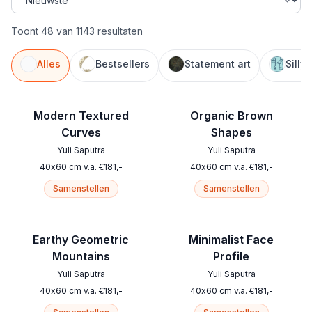
Toont 48 van 1143 resultaten
Alles
Bestsellers
Statement art
Silly
Modern Textured
Organic Brown
Curves
Shapes
Yuli Saputra
Yuli Saputra
40
x
60
cm
v.a.
€
181
,-
40
x
60
cm
v.a.
€
181
,-
Samenstellen
Samenstellen
Earthy Geometric
Minimalist Face
Mountains
Profile
Yuli Saputra
Yuli Saputra
40
x
60
cm
v.a.
€
181
,-
40
x
60
cm
v.a.
€
181
,-