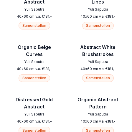
Abstract
Lines
Yuli Saputra
Yuli Saputra
40
x
60
cm
v.a.
€
181
,-
40
x
60
cm
v.a.
€
181
,-
Samenstellen
Samenstellen
Organic Beige
Abstract White
Curves
Brushstrokes
Yuli Saputra
Yuli Saputra
40
x
60
cm
v.a.
€
181
,-
40
x
60
cm
v.a.
€
181
,-
Samenstellen
Samenstellen
Distressed Gold
Organic Abstract
Abstract
Pattern
Yuli Saputra
Yuli Saputra
40
x
60
cm
v.a.
€
181
,-
40
x
60
cm
v.a.
€
181
,-
Samenstellen
Samenstellen