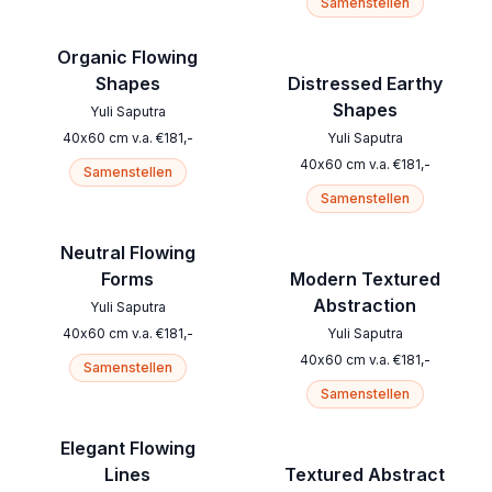
Samenstellen
Organic Flowing
Shapes
Distressed Earthy
Shapes
Yuli Saputra
40
x
60
cm
v.a.
€
181
,-
Yuli Saputra
40
x
60
cm
v.a.
€
181
,-
Samenstellen
Samenstellen
Neutral Flowing
Forms
Modern Textured
Abstraction
Yuli Saputra
40
x
60
cm
v.a.
€
181
,-
Yuli Saputra
40
x
60
cm
v.a.
€
181
,-
Samenstellen
Samenstellen
Elegant Flowing
Lines
Textured Abstract