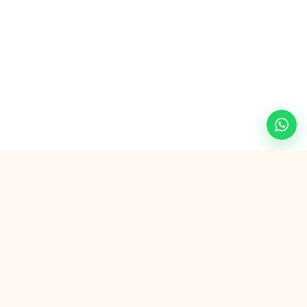
Veilig betalen met
G Pay
VISA
AMEX
in3
SEPA