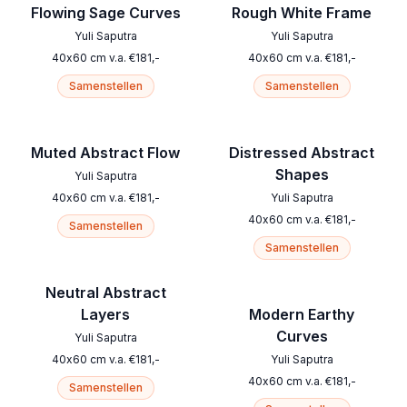
Flowing Sage Curves
Rough White Frame
Yuli Saputra
Yuli Saputra
40
x
60
cm
v.a.
€
181
,-
40
x
60
cm
v.a.
€
181
,-
Samenstellen
Samenstellen
Muted Abstract Flow
Distressed Abstract
Shapes
Yuli Saputra
40
x
60
cm
v.a.
€
181
,-
Yuli Saputra
40
x
60
cm
v.a.
€
181
,-
Samenstellen
Samenstellen
Neutral Abstract
Layers
Modern Earthy
Curves
Yuli Saputra
40
x
60
cm
v.a.
€
181
,-
Yuli Saputra
40
x
60
cm
v.a.
€
181
,-
Samenstellen