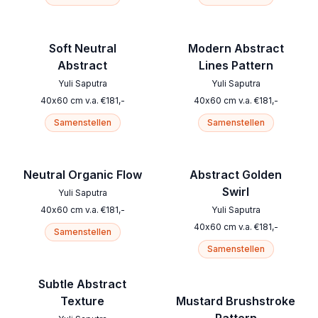
Soft Neutral
Modern Abstract
Abstract
Lines Pattern
Yuli Saputra
Yuli Saputra
40
x
60
cm
v.a.
€
181
,-
40
x
60
cm
v.a.
€
181
,-
Samenstellen
Samenstellen
Neutral Organic Flow
Abstract Golden
Swirl
Yuli Saputra
40
x
60
cm
v.a.
€
181
,-
Yuli Saputra
40
x
60
cm
v.a.
€
181
,-
Samenstellen
Samenstellen
Subtle Abstract
Texture
Mustard Brushstroke