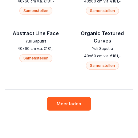
40
x
60
cm
v.a.
€
181
,-
40
x
60
cm
v.a.
€
181
,-
Samenstellen
Samenstellen
Abstract Line Face
Organic Textured
Curves
Yuli Saputra
40
x
60
cm
v.a.
€
181
,-
Yuli Saputra
40
x
60
cm
v.a.
€
181
,-
Samenstellen
Samenstellen
Meer laden