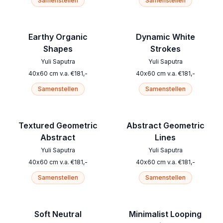
Samenstellen
Samenstellen
Earthy Organic
Dynamic White
Shapes
Strokes
Yuli Saputra
Yuli Saputra
40
x
60
cm
v.a.
€
181
,-
40
x
60
cm
v.a.
€
181
,-
Samenstellen
Samenstellen
Textured Geometric
Abstract Geometric
Abstract
Lines
Yuli Saputra
Yuli Saputra
40
x
60
cm
v.a.
€
181
,-
40
x
60
cm
v.a.
€
181
,-
Samenstellen
Samenstellen
Soft Neutral
Minimalist Looping