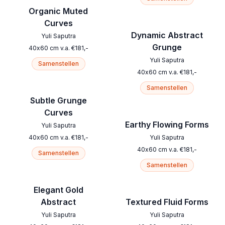
Organic Muted
Curves
Dynamic Abstract
Yuli Saputra
Grunge
40
x
60
cm
v.a.
€
181
,-
Yuli Saputra
Samenstellen
40
x
60
cm
v.a.
€
181
,-
Samenstellen
Subtle Grunge
Curves
Earthy Flowing Forms
Yuli Saputra
40
x
60
cm
v.a.
€
181
,-
Yuli Saputra
40
x
60
cm
v.a.
€
181
,-
Samenstellen
Samenstellen
Elegant Gold
Abstract
Textured Fluid Forms
Yuli Saputra
Yuli Saputra