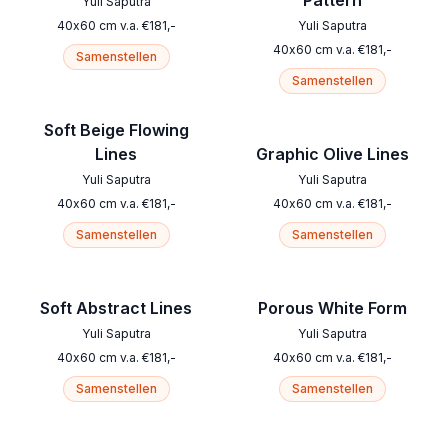
Pattern
Yuli Saputra
40
x
60
cm
v.a.
€
181
,-
Yuli Saputra
40
x
60
cm
v.a.
€
181
,-
Samenstellen
Samenstellen
Soft Beige Flowing
Lines
Graphic Olive Lines
Yuli Saputra
Yuli Saputra
40
x
60
cm
v.a.
€
181
,-
40
x
60
cm
v.a.
€
181
,-
Samenstellen
Samenstellen
Soft Abstract Lines
Porous White Form
Yuli Saputra
Yuli Saputra
40
x
60
cm
v.a.
€
181
,-
40
x
60
cm
v.a.
€
181
,-
Samenstellen
Samenstellen