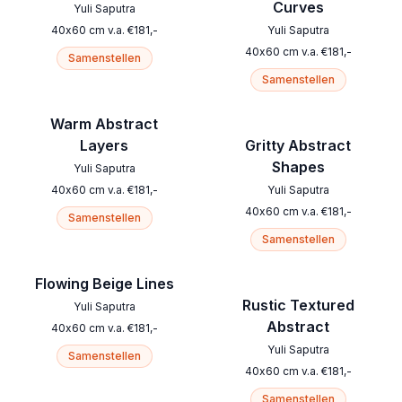
Curves
Yuli Saputra
40
x
60
cm
v.a.
€
181
,-
Yuli Saputra
40
x
60
cm
v.a.
€
181
,-
Samenstellen
Samenstellen
Warm Abstract
Layers
Gritty Abstract
Shapes
Yuli Saputra
40
x
60
cm
v.a.
€
181
,-
Yuli Saputra
40
x
60
cm
v.a.
€
181
,-
Samenstellen
Samenstellen
Flowing Beige Lines
Rustic Textured
Yuli Saputra
Abstract
40
x
60
cm
v.a.
€
181
,-
Yuli Saputra
Samenstellen
40
x
60
cm
v.a.
€
181
,-
Samenstellen