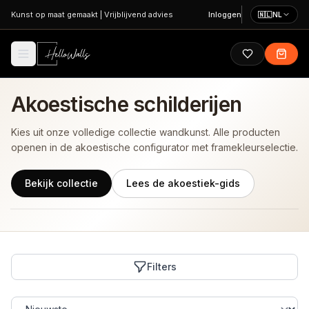
Ga naar hoofdinhoud
Kunst op maat gemaakt
|
Vrijblijvend advies
Inloggen
🇳🇱
NL
Akoestische schilderijen
Kies uit onze volledige collectie wandkunst. Alle producten
openen in de akoestische configurator met framekleurselectie.
Bekijk collectie
Lees de akoestiek-gids
Filters