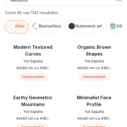
Toont 48 van 1143 resultaten
Alles
Bestsellers
Statement art
Silly
Modern Textured
Organic Brown
Curves
Shapes
Yuli Saputra
Yuli Saputra
40
x
60
cm
v.a.
€
181
,-
40
x
60
cm
v.a.
€
181
,-
Samenstellen
Samenstellen
Earthy Geometric
Minimalist Face
Mountains
Profile
Yuli Saputra
Yuli Saputra
40
x
60
cm
v.a.
€
181
,-
40
x
60
cm
v.a.
€
181
,-