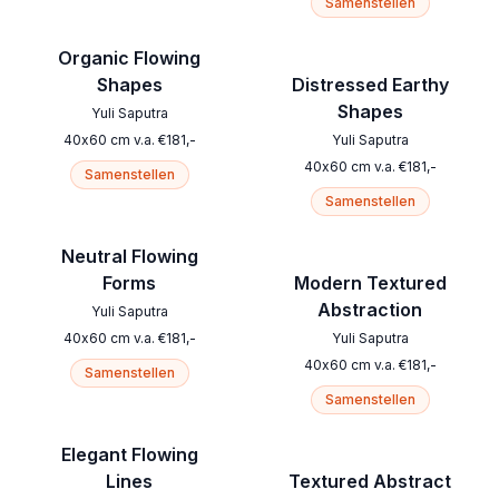
Samenstellen
Organic Flowing
Shapes
Distressed Earthy
Shapes
Yuli Saputra
40
x
60
cm
v.a.
€
181
,-
Yuli Saputra
40
x
60
cm
v.a.
€
181
,-
Samenstellen
Samenstellen
Neutral Flowing
Forms
Modern Textured
Abstraction
Yuli Saputra
40
x
60
cm
v.a.
€
181
,-
Yuli Saputra
40
x
60
cm
v.a.
€
181
,-
Samenstellen
Samenstellen
Elegant Flowing
Lines
Textured Abstract