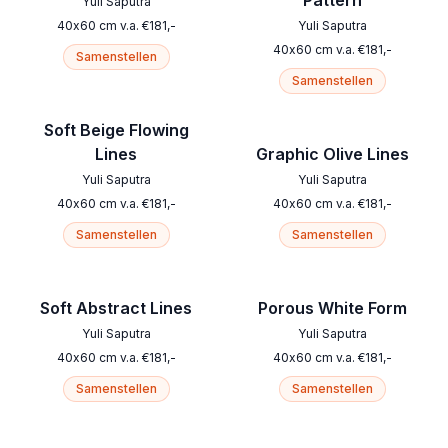
Pattern
Yuli Saputra
40
x
60
cm
v.a.
€
181
,-
Yuli Saputra
40
x
60
cm
v.a.
€
181
,-
Samenstellen
Samenstellen
Soft Beige Flowing
Lines
Graphic Olive Lines
Yuli Saputra
Yuli Saputra
40
x
60
cm
v.a.
€
181
,-
40
x
60
cm
v.a.
€
181
,-
Samenstellen
Samenstellen
Soft Abstract Lines
Porous White Form
Yuli Saputra
Yuli Saputra
40
x
60
cm
v.a.
€
181
,-
40
x
60
cm
v.a.
€
181
,-
Samenstellen
Samenstellen