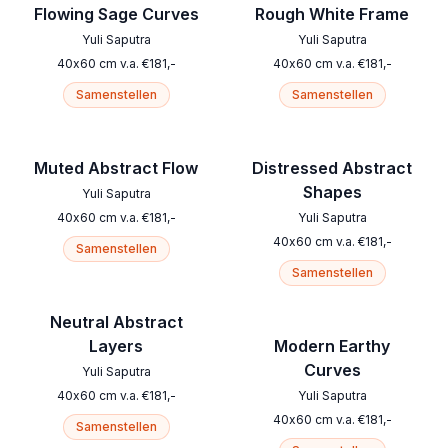
Flowing Sage Curves
Rough White Frame
Yuli Saputra
Yuli Saputra
40
x
60
cm
v.a.
€
181
,-
40
x
60
cm
v.a.
€
181
,-
Samenstellen
Samenstellen
Muted Abstract Flow
Distressed Abstract
Shapes
Yuli Saputra
40
x
60
cm
v.a.
€
181
,-
Yuli Saputra
40
x
60
cm
v.a.
€
181
,-
Samenstellen
Samenstellen
Neutral Abstract
Layers
Modern Earthy
Curves
Yuli Saputra
40
x
60
cm
v.a.
€
181
,-
Yuli Saputra
40
x
60
cm
v.a.
€
181
,-
Samenstellen