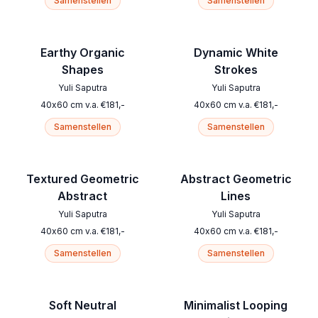
Samenstellen
Samenstellen
Earthy Organic
Dynamic White
Shapes
Strokes
Yuli Saputra
Yuli Saputra
40
x
60
cm
v.a.
€
181
,-
40
x
60
cm
v.a.
€
181
,-
Samenstellen
Samenstellen
Textured Geometric
Abstract Geometric
Abstract
Lines
Yuli Saputra
Yuli Saputra
40
x
60
cm
v.a.
€
181
,-
40
x
60
cm
v.a.
€
181
,-
Samenstellen
Samenstellen
Soft Neutral
Minimalist Looping