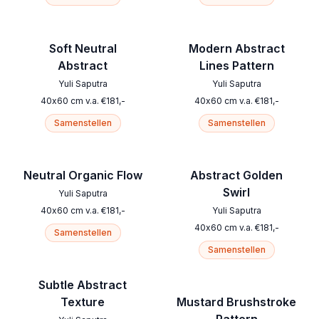
Soft Neutral
Modern Abstract
Abstract
Lines Pattern
Yuli Saputra
Yuli Saputra
40
x
60
cm
v.a.
€
181
,-
40
x
60
cm
v.a.
€
181
,-
Samenstellen
Samenstellen
Neutral Organic Flow
Abstract Golden
Swirl
Yuli Saputra
40
x
60
cm
v.a.
€
181
,-
Yuli Saputra
40
x
60
cm
v.a.
€
181
,-
Samenstellen
Samenstellen
Subtle Abstract
Texture
Mustard Brushstroke