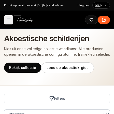
Ga naar hoofdinhoud
Kunst op maat gemaakt
|
Vrijblijvend advies
Inloggen
🇳🇱
NL
Akoestische schilderijen
Kies uit onze volledige collectie wandkunst. Alle producten
openen in de akoestische configurator met framekleurselectie.
Bekijk collectie
Lees de akoestiek-gids
Filters