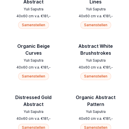
Abstract
Lines
Yuli Saputra
Yuli Saputra
40
x
60
cm
v.a.
€
181
,-
40
x
60
cm
v.a.
€
181
,-
Samenstellen
Samenstellen
Organic Beige
Abstract White
Curves
Brushstrokes
Yuli Saputra
Yuli Saputra
40
x
60
cm
v.a.
€
181
,-
40
x
60
cm
v.a.
€
181
,-
Samenstellen
Samenstellen
Distressed Gold
Organic Abstract
Abstract
Pattern
Yuli Saputra
Yuli Saputra
40
x
60
cm
v.a.
€
181
,-
40
x
60
cm
v.a.
€
181
,-
Samenstellen
Samenstellen