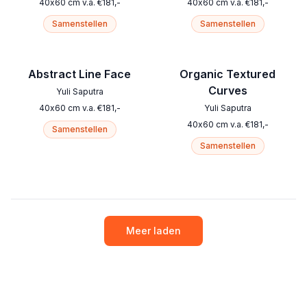
40
x
60
cm
v.a.
€
181
,-
40
x
60
cm
v.a.
€
181
,-
Samenstellen
Samenstellen
Abstract Line Face
Organic Textured
Curves
Yuli Saputra
40
x
60
cm
v.a.
€
181
,-
Yuli Saputra
40
x
60
cm
v.a.
€
181
,-
Samenstellen
Samenstellen
Meer laden