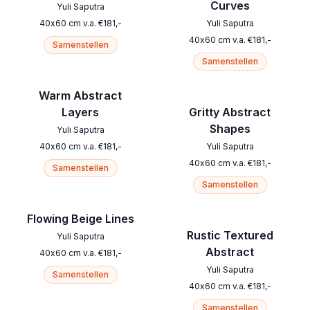
Curves
Yuli Saputra
40
x
60
cm
v.a.
€
181
,-
Yuli Saputra
40
x
60
cm
v.a.
€
181
,-
Samenstellen
Samenstellen
Warm Abstract
Layers
Gritty Abstract
Shapes
Yuli Saputra
40
x
60
cm
v.a.
€
181
,-
Yuli Saputra
40
x
60
cm
v.a.
€
181
,-
Samenstellen
Samenstellen
Flowing Beige Lines
Rustic Textured
Yuli Saputra
Abstract
40
x
60
cm
v.a.
€
181
,-
Yuli Saputra
Samenstellen
40
x
60
cm
v.a.
€
181
,-
Samenstellen