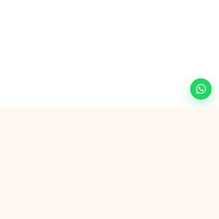
Veilig betalen met
G Pay
VISA
AMEX
in3
SEPA