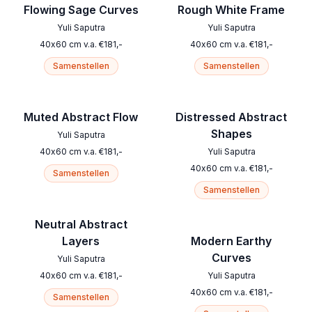
Flowing Sage Curves
Rough White Frame
Yuli Saputra
Yuli Saputra
40
x
60
cm
v.a.
€
181
,-
40
x
60
cm
v.a.
€
181
,-
Samenstellen
Samenstellen
Muted Abstract Flow
Distressed Abstract
Shapes
Yuli Saputra
40
x
60
cm
v.a.
€
181
,-
Yuli Saputra
40
x
60
cm
v.a.
€
181
,-
Samenstellen
Samenstellen
Neutral Abstract
Layers
Modern Earthy
Curves
Yuli Saputra
40
x
60
cm
v.a.
€
181
,-
Yuli Saputra
40
x
60
cm
v.a.
€
181
,-
Samenstellen