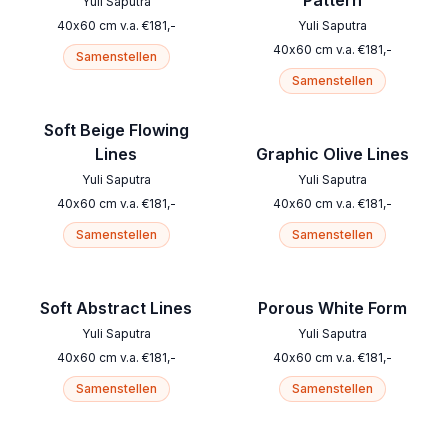
Pattern
Yuli Saputra
40
x
60
cm
v.a.
€
181
,-
Yuli Saputra
40
x
60
cm
v.a.
€
181
,-
Samenstellen
Samenstellen
Soft Beige Flowing
Lines
Graphic Olive Lines
Yuli Saputra
Yuli Saputra
40
x
60
cm
v.a.
€
181
,-
40
x
60
cm
v.a.
€
181
,-
Samenstellen
Samenstellen
Soft Abstract Lines
Porous White Form
Yuli Saputra
Yuli Saputra
40
x
60
cm
v.a.
€
181
,-
40
x
60
cm
v.a.
€
181
,-
Samenstellen
Samenstellen