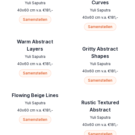
Curves
Yuli Saputra
40
x
60
cm
v.a.
€
181
,-
Yuli Saputra
40
x
60
cm
v.a.
€
181
,-
Samenstellen
Samenstellen
Warm Abstract
Layers
Gritty Abstract
Shapes
Yuli Saputra
40
x
60
cm
v.a.
€
181
,-
Yuli Saputra
40
x
60
cm
v.a.
€
181
,-
Samenstellen
Samenstellen
Flowing Beige Lines
Rustic Textured
Yuli Saputra
Abstract
40
x
60
cm
v.a.
€
181
,-
Yuli Saputra
Samenstellen
40
x
60
cm
v.a.
€
181
,-
Samenstellen