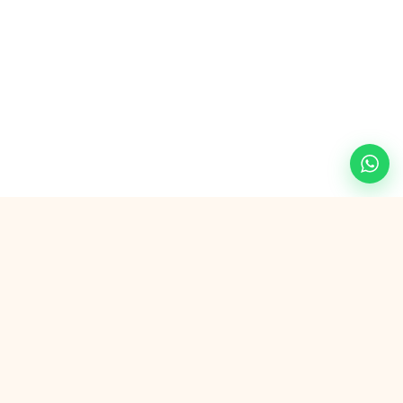
Veilig betalen met
G Pay
VISA
AMEX
in3
SEPA