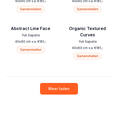
40
x
60
cm
v.a.
€
181
,-
40
x
60
cm
v.a.
€
181
,-
Samenstellen
Samenstellen
Abstract Line Face
Organic Textured
Curves
Yuli Saputra
40
x
60
cm
v.a.
€
181
,-
Yuli Saputra
40
x
60
cm
v.a.
€
181
,-
Samenstellen
Samenstellen
Meer laden