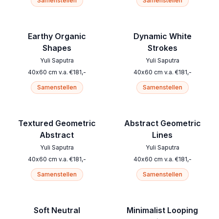
Samenstellen
Samenstellen
Earthy Organic
Dynamic White
Shapes
Strokes
Yuli Saputra
Yuli Saputra
40
x
60
cm
v.a.
€
181
,-
40
x
60
cm
v.a.
€
181
,-
Samenstellen
Samenstellen
Textured Geometric
Abstract Geometric
Abstract
Lines
Yuli Saputra
Yuli Saputra
40
x
60
cm
v.a.
€
181
,-
40
x
60
cm
v.a.
€
181
,-
Samenstellen
Samenstellen
Soft Neutral
Minimalist Looping