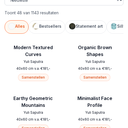
Toont 48 van 1143 resultaten
Alles
Bestsellers
Statement art
Silly
Modern Textured
Organic Brown
Curves
Shapes
Yuli Saputra
Yuli Saputra
40
x
60
cm
v.a.
€
181
,-
40
x
60
cm
v.a.
€
181
,-
Samenstellen
Samenstellen
Earthy Geometric
Minimalist Face
Mountains
Profile
Yuli Saputra
Yuli Saputra
40
x
60
cm
v.a.
€
181
,-
40
x
60
cm
v.a.
€
181
,-