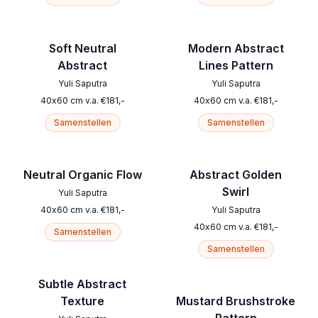
Soft Neutral
Modern Abstract
Abstract
Lines Pattern
Yuli Saputra
Yuli Saputra
40
x
60
cm
v.a.
€
181
,-
40
x
60
cm
v.a.
€
181
,-
Samenstellen
Samenstellen
Neutral Organic Flow
Abstract Golden
Swirl
Yuli Saputra
40
x
60
cm
v.a.
€
181
,-
Yuli Saputra
40
x
60
cm
v.a.
€
181
,-
Samenstellen
Samenstellen
Subtle Abstract
Texture
Mustard Brushstroke