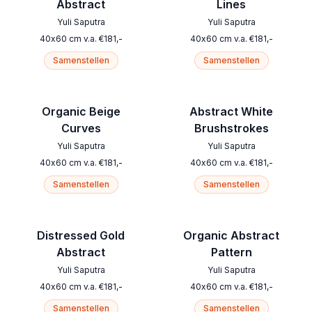
Abstract
Lines
Yuli Saputra
Yuli Saputra
40
x
60
cm
v.a.
€
181
,-
40
x
60
cm
v.a.
€
181
,-
Samenstellen
Samenstellen
Organic Beige
Abstract White
Curves
Brushstrokes
Yuli Saputra
Yuli Saputra
40
x
60
cm
v.a.
€
181
,-
40
x
60
cm
v.a.
€
181
,-
Samenstellen
Samenstellen
Distressed Gold
Organic Abstract
Abstract
Pattern
Yuli Saputra
Yuli Saputra
40
x
60
cm
v.a.
€
181
,-
40
x
60
cm
v.a.
€
181
,-
Samenstellen
Samenstellen