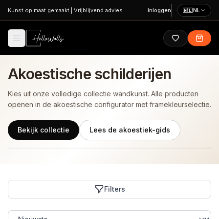
Ga naar hoofdinhoud
Kunst op maat gemaakt
|
Vrijblijvend advies
Inloggen
🇳🇱
NL
Akoestische schilderijen
Kies uit onze volledige collectie wandkunst. Alle producten
openen in de akoestische configurator met framekleurselectie.
Bekijk collectie
Lees de akoestiek-gids
Filters