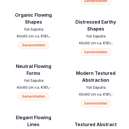
Samenstellen
Organic Flowing
Shapes
Distressed Earthy
Shapes
Yuli Saputra
40
x
60
cm
v.a.
€
181
,-
Yuli Saputra
40
x
60
cm
v.a.
€
181
,-
Samenstellen
Samenstellen
Neutral Flowing
Forms
Modern Textured
Abstraction
Yuli Saputra
40
x
60
cm
v.a.
€
181
,-
Yuli Saputra
40
x
60
cm
v.a.
€
181
,-
Samenstellen
Samenstellen
Elegant Flowing
Lines
Textured Abstract