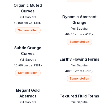
Organic Muted
Curves
Dynamic Abstract
Yuli Saputra
Grunge
40
x
60
cm
v.a.
€
181
,-
Yuli Saputra
Samenstellen
40
x
60
cm
v.a.
€
181
,-
Samenstellen
Subtle Grunge
Curves
Earthy Flowing Forms
Yuli Saputra
40
x
60
cm
v.a.
€
181
,-
Yuli Saputra
40
x
60
cm
v.a.
€
181
,-
Samenstellen
Samenstellen
Elegant Gold
Abstract
Textured Fluid Forms
Yuli Saputra
Yuli Saputra