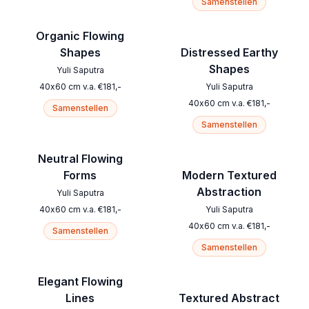
Samenstellen
Organic Flowing
Shapes
Distressed Earthy
Shapes
Yuli Saputra
40
x
60
cm
v.a.
€
181
,-
Yuli Saputra
40
x
60
cm
v.a.
€
181
,-
Samenstellen
Samenstellen
Neutral Flowing
Forms
Modern Textured
Abstraction
Yuli Saputra
40
x
60
cm
v.a.
€
181
,-
Yuli Saputra
40
x
60
cm
v.a.
€
181
,-
Samenstellen
Samenstellen
Elegant Flowing
Lines
Textured Abstract