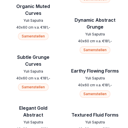
Organic Muted
Curves
Dynamic Abstract
Yuli Saputra
Grunge
40
x
60
cm
v.a.
€
181
,-
Yuli Saputra
Samenstellen
40
x
60
cm
v.a.
€
181
,-
Samenstellen
Subtle Grunge
Curves
Earthy Flowing Forms
Yuli Saputra
40
x
60
cm
v.a.
€
181
,-
Yuli Saputra
40
x
60
cm
v.a.
€
181
,-
Samenstellen
Samenstellen
Elegant Gold
Abstract
Textured Fluid Forms
Yuli Saputra
Yuli Saputra