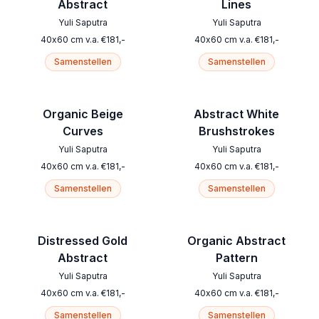
Abstract
Lines
Yuli Saputra
Yuli Saputra
40
x
60
cm
v.a.
€
181
,-
40
x
60
cm
v.a.
€
181
,-
Samenstellen
Samenstellen
Organic Beige
Abstract White
Curves
Brushstrokes
Yuli Saputra
Yuli Saputra
40
x
60
cm
v.a.
€
181
,-
40
x
60
cm
v.a.
€
181
,-
Samenstellen
Samenstellen
Distressed Gold
Organic Abstract
Abstract
Pattern
Yuli Saputra
Yuli Saputra
40
x
60
cm
v.a.
€
181
,-
40
x
60
cm
v.a.
€
181
,-
Samenstellen
Samenstellen