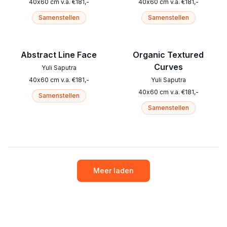
40
x
60
cm
v.a.
€
181
,-
40
x
60
cm
v.a.
€
181
,-
Samenstellen
Samenstellen
Abstract Line Face
Organic Textured
Curves
Yuli Saputra
40
x
60
cm
v.a.
€
181
,-
Yuli Saputra
40
x
60
cm
v.a.
€
181
,-
Samenstellen
Samenstellen
Meer laden