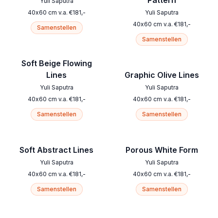
Pattern
Yuli Saputra
40
x
60
cm
v.a.
€
181
,-
Yuli Saputra
40
x
60
cm
v.a.
€
181
,-
Samenstellen
Samenstellen
Soft Beige Flowing
Lines
Graphic Olive Lines
Yuli Saputra
Yuli Saputra
40
x
60
cm
v.a.
€
181
,-
40
x
60
cm
v.a.
€
181
,-
Samenstellen
Samenstellen
Soft Abstract Lines
Porous White Form
Yuli Saputra
Yuli Saputra
40
x
60
cm
v.a.
€
181
,-
40
x
60
cm
v.a.
€
181
,-
Samenstellen
Samenstellen