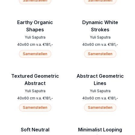
Samenstellen
Samenstellen
Earthy Organic
Dynamic White
Shapes
Strokes
Yuli Saputra
Yuli Saputra
40
x
60
cm
v.a.
€
181
,-
40
x
60
cm
v.a.
€
181
,-
Samenstellen
Samenstellen
Textured Geometric
Abstract Geometric
Abstract
Lines
Yuli Saputra
Yuli Saputra
40
x
60
cm
v.a.
€
181
,-
40
x
60
cm
v.a.
€
181
,-
Samenstellen
Samenstellen
Soft Neutral
Minimalist Looping