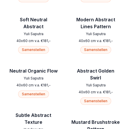
Soft Neutral
Modern Abstract
Abstract
Lines Pattern
Yuli Saputra
Yuli Saputra
40
x
60
cm
v.a.
€
181
,-
40
x
60
cm
v.a.
€
181
,-
Samenstellen
Samenstellen
Neutral Organic Flow
Abstract Golden
Swirl
Yuli Saputra
40
x
60
cm
v.a.
€
181
,-
Yuli Saputra
40
x
60
cm
v.a.
€
181
,-
Samenstellen
Samenstellen
Subtle Abstract
Texture
Mustard Brushstroke