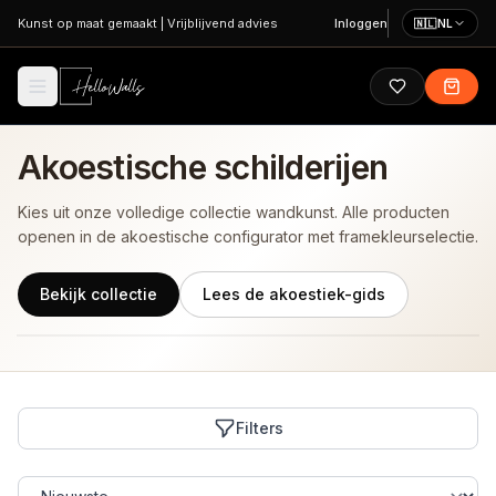
Ga naar hoofdinhoud
Kunst op maat gemaakt
|
Vrijblijvend advies
Inloggen
🇳🇱
NL
Akoestische schilderijen
Kies uit onze volledige collectie wandkunst. Alle producten
openen in de akoestische configurator met framekleurselectie.
Bekijk collectie
Lees de akoestiek-gids
Filters