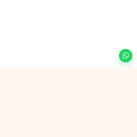
Veilig betalen met
G Pay
VISA
AMEX
in3
SEPA