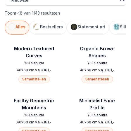
Toont 48 van 1143 resultaten
Alles
Bestsellers
Statement art
Silly
Modern Textured
Organic Brown
Curves
Shapes
Yuli Saputra
Yuli Saputra
40
x
60
cm
v.a.
€
181
,-
40
x
60
cm
v.a.
€
181
,-
Samenstellen
Samenstellen
Earthy Geometric
Minimalist Face
Mountains
Profile
Yuli Saputra
Yuli Saputra
40
x
60
cm
v.a.
€
181
,-
40
x
60
cm
v.a.
€
181
,-