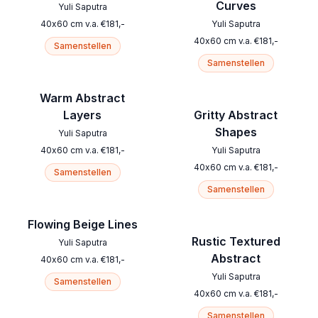
Curves
Yuli Saputra
40
x
60
cm
v.a.
€
181
,-
Yuli Saputra
40
x
60
cm
v.a.
€
181
,-
Samenstellen
Samenstellen
Warm Abstract
Layers
Gritty Abstract
Shapes
Yuli Saputra
40
x
60
cm
v.a.
€
181
,-
Yuli Saputra
40
x
60
cm
v.a.
€
181
,-
Samenstellen
Samenstellen
Flowing Beige Lines
Rustic Textured
Yuli Saputra
Abstract
40
x
60
cm
v.a.
€
181
,-
Yuli Saputra
Samenstellen
40
x
60
cm
v.a.
€
181
,-
Samenstellen