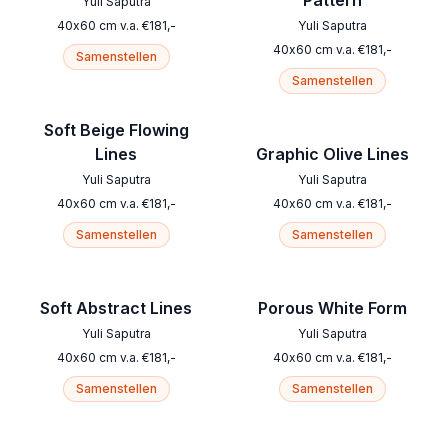
Pattern
Yuli Saputra
40
x
60
cm
v.a.
€
181
,-
Yuli Saputra
40
x
60
cm
v.a.
€
181
,-
Samenstellen
Samenstellen
Soft Beige Flowing
Lines
Graphic Olive Lines
Yuli Saputra
Yuli Saputra
40
x
60
cm
v.a.
€
181
,-
40
x
60
cm
v.a.
€
181
,-
Samenstellen
Samenstellen
Soft Abstract Lines
Porous White Form
Yuli Saputra
Yuli Saputra
40
x
60
cm
v.a.
€
181
,-
40
x
60
cm
v.a.
€
181
,-
Samenstellen
Samenstellen