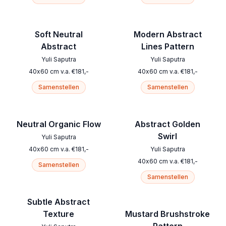
Soft Neutral
Modern Abstract
Abstract
Lines Pattern
Yuli Saputra
Yuli Saputra
40
x
60
cm
v.a.
€
181
,-
40
x
60
cm
v.a.
€
181
,-
Samenstellen
Samenstellen
Neutral Organic Flow
Abstract Golden
Swirl
Yuli Saputra
40
x
60
cm
v.a.
€
181
,-
Yuli Saputra
40
x
60
cm
v.a.
€
181
,-
Samenstellen
Samenstellen
Subtle Abstract
Texture
Mustard Brushstroke