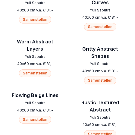
Curves
Yuli Saputra
40
x
60
cm
v.a.
€
181
,-
Yuli Saputra
40
x
60
cm
v.a.
€
181
,-
Samenstellen
Samenstellen
Warm Abstract
Layers
Gritty Abstract
Shapes
Yuli Saputra
40
x
60
cm
v.a.
€
181
,-
Yuli Saputra
40
x
60
cm
v.a.
€
181
,-
Samenstellen
Samenstellen
Flowing Beige Lines
Rustic Textured
Yuli Saputra
Abstract
40
x
60
cm
v.a.
€
181
,-
Yuli Saputra
Samenstellen
40
x
60
cm
v.a.
€
181
,-
Samenstellen