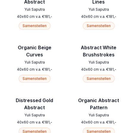
Abstract
Lines
Yuli Saputra
Yuli Saputra
40
x
60
cm
v.a.
€
181
,-
40
x
60
cm
v.a.
€
181
,-
Samenstellen
Samenstellen
Organic Beige
Abstract White
Curves
Brushstrokes
Yuli Saputra
Yuli Saputra
40
x
60
cm
v.a.
€
181
,-
40
x
60
cm
v.a.
€
181
,-
Samenstellen
Samenstellen
Distressed Gold
Organic Abstract
Abstract
Pattern
Yuli Saputra
Yuli Saputra
40
x
60
cm
v.a.
€
181
,-
40
x
60
cm
v.a.
€
181
,-
Samenstellen
Samenstellen