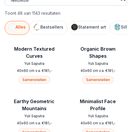
Toont 48 van 1143 resultaten
Alles
Bestsellers
Statement art
Silly
Modern Textured
Organic Brown
Curves
Shapes
Yuli Saputra
Yuli Saputra
40
x
60
cm
v.a.
€
181
,-
40
x
60
cm
v.a.
€
181
,-
Samenstellen
Samenstellen
Earthy Geometric
Minimalist Face
Mountains
Profile
Yuli Saputra
Yuli Saputra
40
x
60
cm
v.a.
€
181
,-
40
x
60
cm
v.a.
€
181
,-