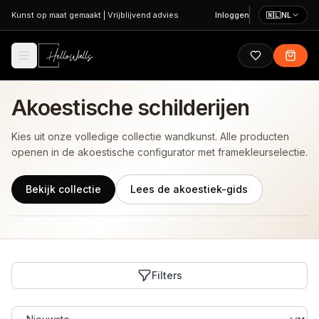
Ga naar hoofdinhoud
Kunst op maat gemaakt
|
Vrijblijvend advies
Inloggen
🇳🇱
NL
Akoestische schilderijen
Kies uit onze volledige collectie wandkunst. Alle producten
openen in de akoestische configurator met framekleurselectie.
Bekijk collectie
Lees de akoestiek-gids
Filters