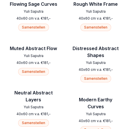
Flowing Sage Curves
Rough White Frame
Yuli Saputra
Yuli Saputra
40
x
60
cm
v.a.
€
181
,-
40
x
60
cm
v.a.
€
181
,-
Samenstellen
Samenstellen
Muted Abstract Flow
Distressed Abstract
Shapes
Yuli Saputra
40
x
60
cm
v.a.
€
181
,-
Yuli Saputra
40
x
60
cm
v.a.
€
181
,-
Samenstellen
Samenstellen
Neutral Abstract
Layers
Modern Earthy
Curves
Yuli Saputra
40
x
60
cm
v.a.
€
181
,-
Yuli Saputra
40
x
60
cm
v.a.
€
181
,-
Samenstellen