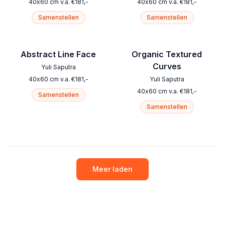
40
x
60
cm
v.a.
€
181
,-
40
x
60
cm
v.a.
€
181
,-
Samenstellen
Samenstellen
Abstract Line Face
Organic Textured
Curves
Yuli Saputra
40
x
60
cm
v.a.
€
181
,-
Yuli Saputra
40
x
60
cm
v.a.
€
181
,-
Samenstellen
Samenstellen
Meer laden