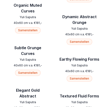
Organic Muted
Curves
Dynamic Abstract
Yuli Saputra
Grunge
40
x
60
cm
v.a.
€
181
,-
Yuli Saputra
Samenstellen
40
x
60
cm
v.a.
€
181
,-
Samenstellen
Subtle Grunge
Curves
Earthy Flowing Forms
Yuli Saputra
40
x
60
cm
v.a.
€
181
,-
Yuli Saputra
40
x
60
cm
v.a.
€
181
,-
Samenstellen
Samenstellen
Elegant Gold
Abstract
Textured Fluid Forms
Yuli Saputra
Yuli Saputra