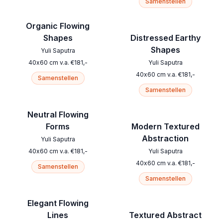
Samenstellen
Organic Flowing
Shapes
Distressed Earthy
Shapes
Yuli Saputra
40
x
60
cm
v.a.
€
181
,-
Yuli Saputra
40
x
60
cm
v.a.
€
181
,-
Samenstellen
Samenstellen
Neutral Flowing
Forms
Modern Textured
Abstraction
Yuli Saputra
40
x
60
cm
v.a.
€
181
,-
Yuli Saputra
40
x
60
cm
v.a.
€
181
,-
Samenstellen
Samenstellen
Elegant Flowing
Lines
Textured Abstract