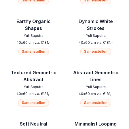
Samenstellen
Samenstellen
Earthy Organic
Dynamic White
Shapes
Strokes
Yuli Saputra
Yuli Saputra
40
x
60
cm
v.a.
€
181
,-
40
x
60
cm
v.a.
€
181
,-
Samenstellen
Samenstellen
Textured Geometric
Abstract Geometric
Abstract
Lines
Yuli Saputra
Yuli Saputra
40
x
60
cm
v.a.
€
181
,-
40
x
60
cm
v.a.
€
181
,-
Samenstellen
Samenstellen
Soft Neutral
Minimalist Looping