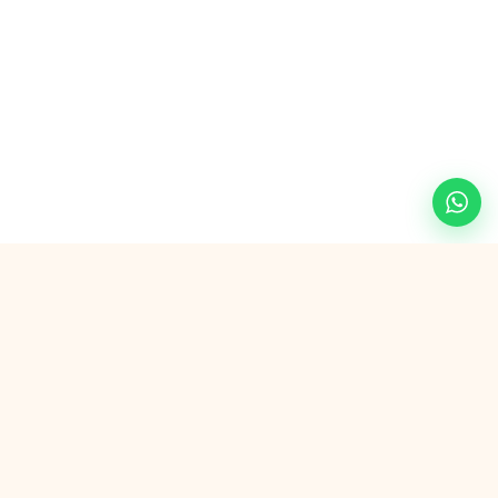
Veilig betalen met
G Pay
VISA
AMEX
in3
SEPA