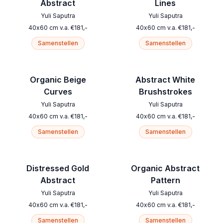
Abstract
Lines
Yuli Saputra
Yuli Saputra
40
x
60
cm
v.a.
€
181
,-
40
x
60
cm
v.a.
€
181
,-
Samenstellen
Samenstellen
Organic Beige
Abstract White
Curves
Brushstrokes
Yuli Saputra
Yuli Saputra
40
x
60
cm
v.a.
€
181
,-
40
x
60
cm
v.a.
€
181
,-
Samenstellen
Samenstellen
Distressed Gold
Organic Abstract
Abstract
Pattern
Yuli Saputra
Yuli Saputra
40
x
60
cm
v.a.
€
181
,-
40
x
60
cm
v.a.
€
181
,-
Samenstellen
Samenstellen