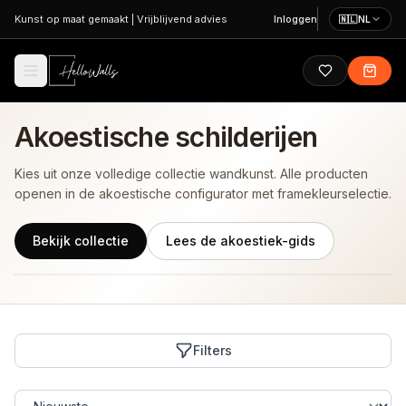
Ga naar hoofdinhoud
Kunst op maat gemaakt
|
Vrijblijvend advies
Inloggen
🇳🇱
NL
Akoestische schilderijen
Kies uit onze volledige collectie wandkunst. Alle producten
openen in de akoestische configurator met framekleurselectie.
Bekijk collectie
Lees de akoestiek-gids
Filters