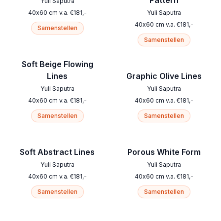
Pattern
Yuli Saputra
40
x
60
cm
v.a.
€
181
,-
Yuli Saputra
40
x
60
cm
v.a.
€
181
,-
Samenstellen
Samenstellen
Soft Beige Flowing
Lines
Graphic Olive Lines
Yuli Saputra
Yuli Saputra
40
x
60
cm
v.a.
€
181
,-
40
x
60
cm
v.a.
€
181
,-
Samenstellen
Samenstellen
Soft Abstract Lines
Porous White Form
Yuli Saputra
Yuli Saputra
40
x
60
cm
v.a.
€
181
,-
40
x
60
cm
v.a.
€
181
,-
Samenstellen
Samenstellen