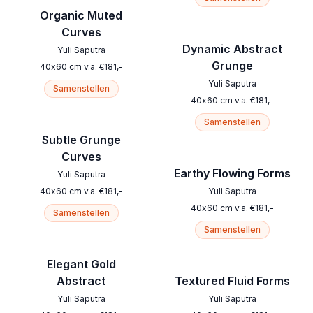
Organic Muted
Curves
Dynamic Abstract
Yuli Saputra
Grunge
40
x
60
cm
v.a.
€
181
,-
Yuli Saputra
Samenstellen
40
x
60
cm
v.a.
€
181
,-
Samenstellen
Subtle Grunge
Curves
Earthy Flowing Forms
Yuli Saputra
40
x
60
cm
v.a.
€
181
,-
Yuli Saputra
40
x
60
cm
v.a.
€
181
,-
Samenstellen
Samenstellen
Elegant Gold
Abstract
Textured Fluid Forms
Yuli Saputra
Yuli Saputra