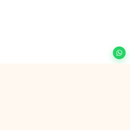
Veilig betalen met
G Pay
VISA
AMEX
in3
SEPA