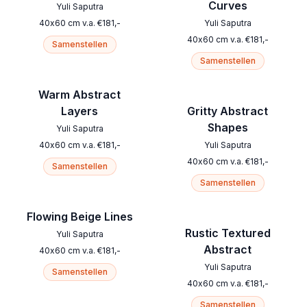
Curves
Yuli Saputra
40
x
60
cm
v.a.
€
181
,-
Yuli Saputra
40
x
60
cm
v.a.
€
181
,-
Samenstellen
Samenstellen
Warm Abstract
Layers
Gritty Abstract
Shapes
Yuli Saputra
40
x
60
cm
v.a.
€
181
,-
Yuli Saputra
40
x
60
cm
v.a.
€
181
,-
Samenstellen
Samenstellen
Flowing Beige Lines
Rustic Textured
Yuli Saputra
Abstract
40
x
60
cm
v.a.
€
181
,-
Yuli Saputra
Samenstellen
40
x
60
cm
v.a.
€
181
,-
Samenstellen