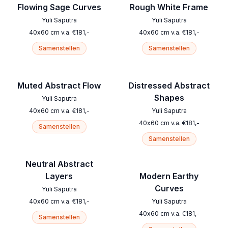
Flowing Sage Curves
Rough White Frame
Yuli Saputra
Yuli Saputra
40
x
60
cm
v.a.
€
181
,-
40
x
60
cm
v.a.
€
181
,-
Samenstellen
Samenstellen
Muted Abstract Flow
Distressed Abstract
Shapes
Yuli Saputra
40
x
60
cm
v.a.
€
181
,-
Yuli Saputra
40
x
60
cm
v.a.
€
181
,-
Samenstellen
Samenstellen
Neutral Abstract
Layers
Modern Earthy
Curves
Yuli Saputra
40
x
60
cm
v.a.
€
181
,-
Yuli Saputra
40
x
60
cm
v.a.
€
181
,-
Samenstellen