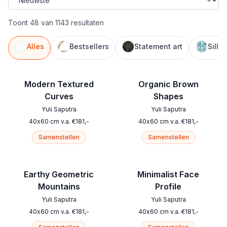
Toont 48 van 1143 resultaten
Alles
Bestsellers
Statement art
Silly
Modern Textured
Organic Brown
Curves
Shapes
Yuli Saputra
Yuli Saputra
40
x
60
cm
v.a.
€
181
,-
40
x
60
cm
v.a.
€
181
,-
Samenstellen
Samenstellen
Earthy Geometric
Minimalist Face
Mountains
Profile
Yuli Saputra
Yuli Saputra
40
x
60
cm
v.a.
€
181
,-
40
x
60
cm
v.a.
€
181
,-