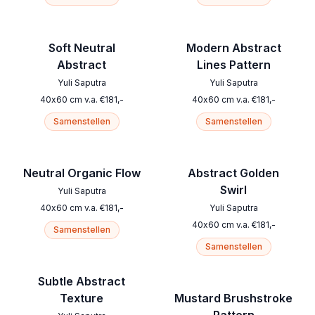
Soft Neutral
Modern Abstract
Abstract
Lines Pattern
Yuli Saputra
Yuli Saputra
40
x
60
cm
v.a.
€
181
,-
40
x
60
cm
v.a.
€
181
,-
Samenstellen
Samenstellen
Neutral Organic Flow
Abstract Golden
Swirl
Yuli Saputra
40
x
60
cm
v.a.
€
181
,-
Yuli Saputra
40
x
60
cm
v.a.
€
181
,-
Samenstellen
Samenstellen
Subtle Abstract
Texture
Mustard Brushstroke