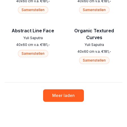
40
x
60
cm
v.a.
€
181
,-
40
x
60
cm
v.a.
€
181
,-
Samenstellen
Samenstellen
Abstract Line Face
Organic Textured
Curves
Yuli Saputra
40
x
60
cm
v.a.
€
181
,-
Yuli Saputra
40
x
60
cm
v.a.
€
181
,-
Samenstellen
Samenstellen
Meer laden