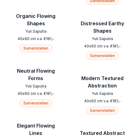
Samenstellen
Organic Flowing
Shapes
Distressed Earthy
Shapes
Yuli Saputra
40
x
60
cm
v.a.
€
181
,-
Yuli Saputra
40
x
60
cm
v.a.
€
181
,-
Samenstellen
Samenstellen
Neutral Flowing
Forms
Modern Textured
Abstraction
Yuli Saputra
40
x
60
cm
v.a.
€
181
,-
Yuli Saputra
40
x
60
cm
v.a.
€
181
,-
Samenstellen
Samenstellen
Elegant Flowing
Lines
Textured Abstract