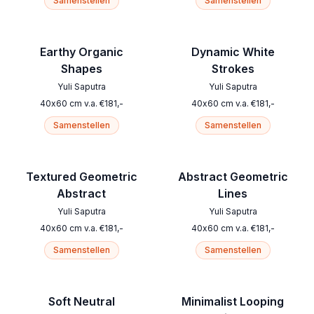
Samenstellen
Samenstellen
Earthy Organic
Dynamic White
Shapes
Strokes
Yuli Saputra
Yuli Saputra
40
x
60
cm
v.a.
€
181
,-
40
x
60
cm
v.a.
€
181
,-
Samenstellen
Samenstellen
Textured Geometric
Abstract Geometric
Abstract
Lines
Yuli Saputra
Yuli Saputra
40
x
60
cm
v.a.
€
181
,-
40
x
60
cm
v.a.
€
181
,-
Samenstellen
Samenstellen
Soft Neutral
Minimalist Looping