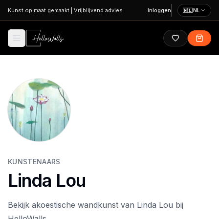
Ga naar hoofdinhoud
Kunst op maat gemaakt
|
Vrijblijvend advies
Inloggen
🇳🇱
NL
KUNSTENAARS
Linda Lou
Bekijk akoestische wandkunst van Linda Lou bij
HelloWalls.