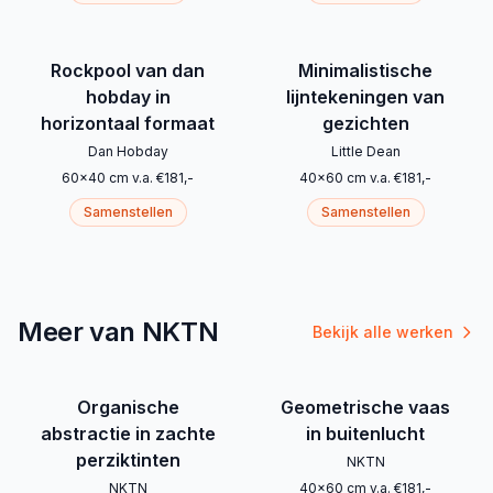
Rockpool van dan
Minimalistische
hobday in
lijntekeningen van
horizontaal formaat
gezichten
Dan Hobday
Little Dean
60
x
40
cm
v.a.
€
181
,-
40
x
60
cm
v.a.
€
181
,-
Samenstellen
Samenstellen
Meer van NKTN
Bekijk alle werken
Organische
Geometrische vaas
abstractie in zachte
in buitenlucht
perziktinten
NKTN
NKTN
40
x
60
cm
v.a.
€
181
,-