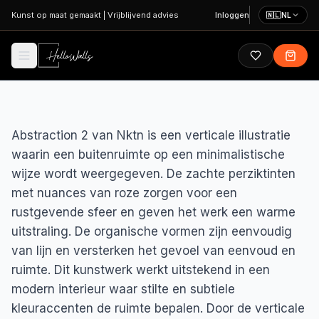
Ga naar hoofdinhoud
Kunst op maat gemaakt
|
Vrijblijvend advies
Inloggen
🇳🇱
NL
Abstraction 2 van Nktn is een verticale illustratie
waarin een buitenruimte op een minimalistische
wijze wordt weergegeven. De zachte perziktinten
met nuances van roze zorgen voor een
rustgevende sfeer en geven het werk een warme
uitstraling. De organische vormen zijn eenvoudig
van lijn en versterken het gevoel van eenvoud en
ruimte. Dit kunstwerk werkt uitstekend in een
modern interieur waar stilte en subtiele
kleuraccenten de ruimte bepalen. Door de verticale