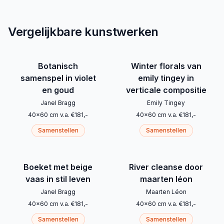
Vergelijkbare kunstwerken
Botanisch
Winter florals van
samenspel in violet
emily tingey in
en goud
verticale compositie
Janel Bragg
Emily Tingey
40
x
60
cm
v.a.
€
181
,-
40
x
60
cm
v.a.
€
181
,-
Samenstellen
Samenstellen
Boeket met beige
River cleanse door
vaas in stil leven
maarten léon
Janel Bragg
Maarten Léon
40
x
60
cm
v.a.
€
181
,-
40
x
60
cm
v.a.
€
181
,-
Samenstellen
Samenstellen