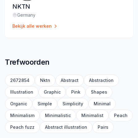
NKTN
Germany
Locatie
:
Bekijk alle werken
Trefwoorden
2672854
Nktn
Abstract
Abstraction
Illustration
Graphic
Pink
Shapes
Organic
Simple
Simplicity
Minimal
Minimalism
Minimalistic
Minimalist
Peach
Peach fuzz
Abstract illustration
Pairs