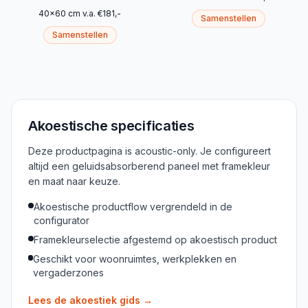
40
x
60
cm
v.a.
€
181
,-
Samenstellen
Samenstellen
Akoestische specificaties
Deze productpagina is acoustic-only. Je configureert
altijd een geluidsabsorberend paneel met framekleur
en maat naar keuze.
Akoestische productflow vergrendeld in de
configurator
Framekleurselectie afgestemd op akoestisch product
Geschikt voor woonruimtes, werkplekken en
vergaderzones
Lees de akoestiek gids
→