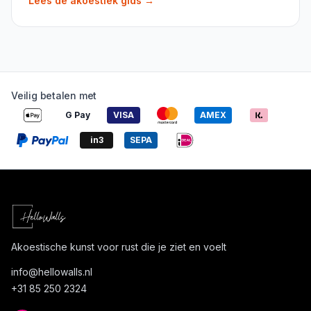
Lees de akoestiek gids
→
Veilig betalen met
G Pay
VISA
AMEX
in3
SEPA
Akoestische kunst voor rust die je ziet en voelt
info@
hellowalls.nl
+31 85 250 2324