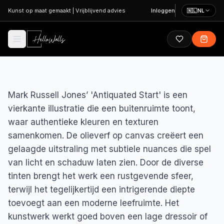
Ga naar hoofdinhoud
Kunst op maat gemaakt
|
Vrijblijvend advies
Inloggen
🇳🇱
NL
Mark Russell Jones’ 'Antiquated Start' is een
vierkante illustratie die een buitenruimte toont,
waar authentieke kleuren en texturen
samenkomen. De olieverf op canvas creëert een
gelaagde uitstraling met subtiele nuances die spel
van licht en schaduw laten zien. Door de diverse
tinten brengt het werk een rustgevende sfeer,
terwijl het tegelijkertijd een intrigerende diepte
toevoegt aan een moderne leefruimte. Het
kunstwerk werkt goed boven een lage dressoir of