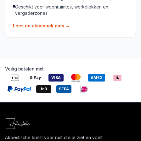
Geschikt voor woonruimtes, werkplekken en
vergaderzones
Lees de akoestiek gids
→
Veilig betalen met
G Pay
VISA
AMEX
in3
SEPA
Akoestische kunst voor rust die je ziet en voelt