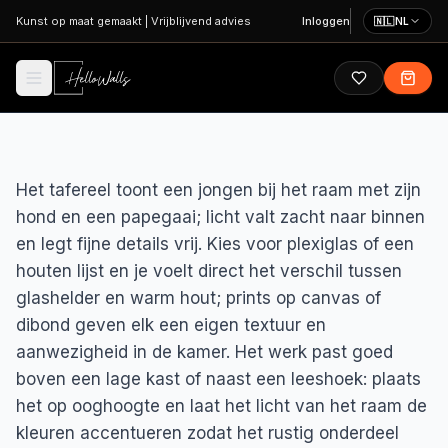
Ga naar hoofdinhoud
Kunst op maat gemaakt
|
Vrijblijvend advies
Inloggen
🇳🇱
NL
Het tafereel toont een jongen bij het raam met zijn
hond en een papegaai; licht valt zacht naar binnen
en legt fijne details vrij. Kies voor plexiglas of een
houten lijst en je voelt direct het verschil tussen
glashelder en warm hout; prints op canvas of
dibond geven elk een eigen textuur en
aanwezigheid in de kamer. Het werk past goed
boven een lage kast of naast een leeshoek: plaats
het op ooghoogte en laat het licht van het raam de
kleuren accentueren zodat het rustig onderdeel