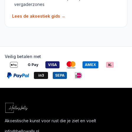
vergaderzones
Lees de akoestiek gids
→
Veilig betalen met
G Pay
VISA
AMEX
in3
SEPA
Akoestische kunst voor rust die je ziet en voelt
info@
hellowalls.nl