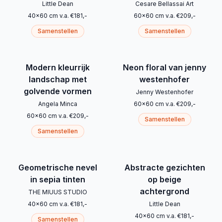
Little Dean
Cesare Bellassai Art
40
x
60
cm
v.a.
€
181
,-
60
x
60
cm
v.a.
€
209
,-
Samenstellen
Samenstellen
Modern kleurrijk
Neon floral van jenny
landschap met
westenhofer
golvende vormen
Jenny Westenhofer
Angela Minca
60
x
60
cm
v.a.
€
209
,-
60
x
60
cm
v.a.
€
209
,-
Samenstellen
Samenstellen
Geometrische nevel
Abstracte gezichten
in sepia tinten
op beige
achtergrond
THE MIUUS STUDIO
40
x
60
cm
v.a.
€
181
,-
Little Dean
40
x
60
cm
v.a.
€
181
,-
Samenstellen