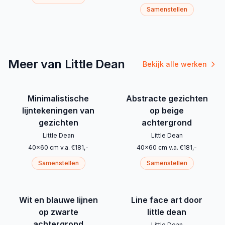
Samenstellen
Meer van Little Dean
Bekijk alle werken
Minimalistische
Abstracte gezichten
lijntekeningen van
op beige
gezichten
achtergrond
Little Dean
Little Dean
40
x
60
cm
v.a.
€
181
,-
40
x
60
cm
v.a.
€
181
,-
Samenstellen
Samenstellen
Wit en blauwe lijnen
Line face art door
op zwarte
little dean
achtergrond
Little Dean