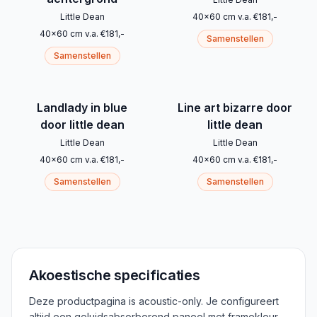
Little Dean
40
x
60
cm
v.a.
€
181
,-
40
x
60
cm
v.a.
€
181
,-
Samenstellen
Samenstellen
Landlady in blue
Line art bizarre door
door little dean
little dean
Little Dean
Little Dean
40
x
60
cm
v.a.
€
181
,-
40
x
60
cm
v.a.
€
181
,-
Samenstellen
Samenstellen
Akoestische specificaties
Deze productpagina is acoustic-only. Je configureert
altijd een geluidsabsorberend paneel met framekleur