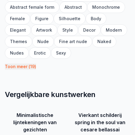
Abstract female form
Abstract
Monochrome
Female
Figure
Silhouette
Body
Elegant
Artwork
Style
Decor
Modern
Themes
Nude
Fine art nude
Naked
Nudes
Erotic
Sexy
Toon meer
(
19
)
Vergelijkbare kunstwerken
Minimalistische
Vierkant schilderij
lijntekeningen van
spring in the soul van
gezichten
cesare bellassai