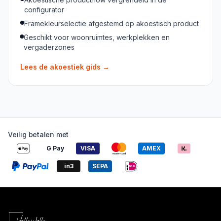
configurator
Framekleurselectie afgestemd op akoestisch product
Geschikt voor woonruimtes, werkplekken en
vergaderzones
Lees de akoestiek gids
→
Veilig betalen met
G Pay
VISA
AMEX
in3
SEPA