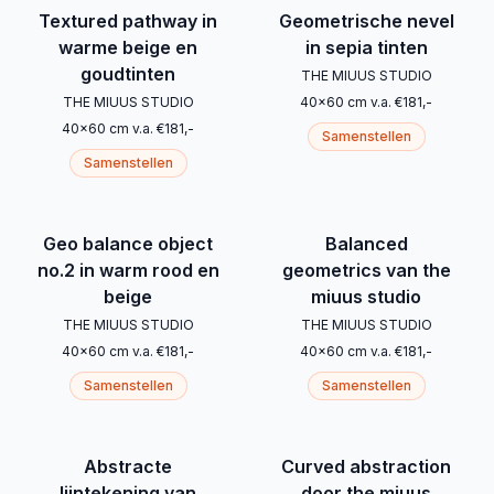
Textured pathway in
Geometrische nevel
warme beige en
in sepia tinten
goudtinten
THE MIUUS STUDIO
THE MIUUS STUDIO
40
x
60
cm
v.a.
€
181
,-
40
x
60
cm
v.a.
€
181
,-
Samenstellen
Samenstellen
Geo balance object
Balanced
no.2 in warm rood en
geometrics van the
beige
miuus studio
THE MIUUS STUDIO
THE MIUUS STUDIO
40
x
60
cm
v.a.
€
181
,-
40
x
60
cm
v.a.
€
181
,-
Samenstellen
Samenstellen
Abstracte
Curved abstraction
lijntekening van
door the miuus