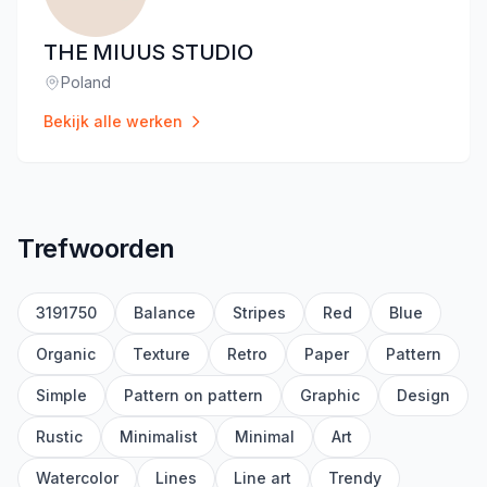
THE MIUUS STUDIO
Poland
Locatie
:
Bekijk alle werken
Trefwoorden
3191750
Balance
Stripes
Red
Blue
Organic
Texture
Retro
Paper
Pattern
Simple
Pattern on pattern
Graphic
Design
Rustic
Minimalist
Minimal
Art
Watercolor
Lines
Line art
Trendy