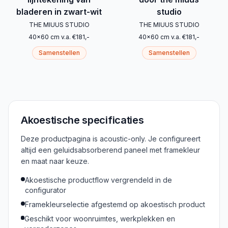
bladeren in zwart-wit
studio
THE MIUUS STUDIO
THE MIUUS STUDIO
40
x
60
cm
v.a.
€
181
,-
40
x
60
cm
v.a.
€
181
,-
Samenstellen
Samenstellen
Akoestische specificaties
Deze productpagina is acoustic-only. Je configureert
altijd een geluidsabsorberend paneel met framekleur
en maat naar keuze.
Akoestische productflow vergrendeld in de
configurator
Framekleurselectie afgestemd op akoestisch product
Geschikt voor woonruimtes, werkplekken en