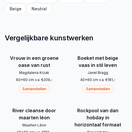
Beige
Neutral
Vergelijkbare kunstwerken
Vrouw in een groene
Boeket met beige
oase van rust
vaas in stil leven
Magdalena Krzak
Janel Bragg
60
x
60
cm
v.a.
€
209
,-
40
x
60
cm
v.a.
€
181
,-
Samenstellen
Samenstellen
River cleanse door
Rockpool van dan
maarten léon
hobday in
horizontaal formaat
Maarten Léon