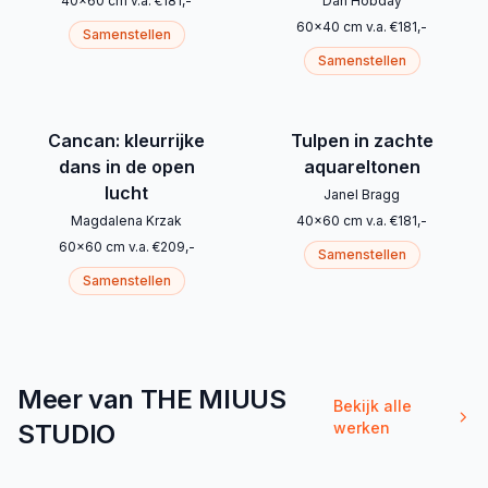
40
x
60
cm
v.a.
€
181
,-
Dan Hobday
60
x
40
cm
v.a.
€
181
,-
Samenstellen
Samenstellen
Cancan: kleurrijke
Tulpen in zachte
dans in de open
aquareltonen
lucht
Janel Bragg
Magdalena Krzak
40
x
60
cm
v.a.
€
181
,-
60
x
60
cm
v.a.
€
209
,-
Samenstellen
Samenstellen
Meer van THE MIUUS
Bekijk alle
STUDIO
werken