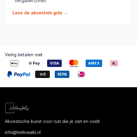
vergaderzones
Lees de akoestiek gids
→
Veilig betalen met
G Pay
VISA
AMEX
in3
SEPA
Akoestische kunst voor rust die je ziet en voelt
info@
hellowalls.nl