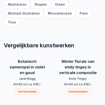
Abstraction
Shapes
Green
Abstract illustration
Moccamousse
Pairs
Trios
Vergelijkbare kunstwerken
Botanisch
Winter florals van
samenspel in violet
emily tingey in
en goud
verticale compositie
Janel Bragg
Emily Tingey
40
x
60
cm
v.a.
€
181
,-
40
x
60
cm
v.a.
€
181
,-
Samenstellen
Samenstellen