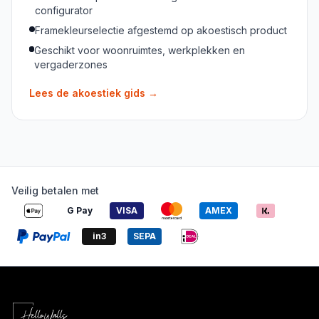
configurator
Framekleurselectie afgestemd op akoestisch product
Geschikt voor woonruimtes, werkplekken en
vergaderzones
Lees de akoestiek gids
→
Veilig betalen met
G Pay
VISA
AMEX
in3
SEPA