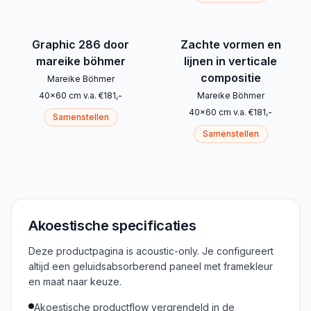
Graphic 286 door
Zachte vormen en
mareike böhmer
lijnen in verticale
compositie
Mareike Böhmer
40
x
60
cm
v.a.
€
181
,-
Mareike Böhmer
40
x
60
cm
v.a.
€
181
,-
Samenstellen
Samenstellen
Akoestische specificaties
Deze productpagina is acoustic-only. Je configureert
altijd een geluidsabsorberend paneel met framekleur
en maat naar keuze.
Akoestische productflow vergrendeld in de