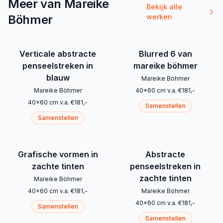
Meer van Mareike
Bekijk alle
Böhmer
werken
Verticale abstracte
Blurred 6 van
penseelstreken in
mareike böhmer
blauw
Mareike Böhmer
Mareike Böhmer
40
x
60
cm
v.a.
€
181
,-
40
x
60
cm
v.a.
€
181
,-
Samenstellen
Samenstellen
Grafische vormen in
Abstracte
zachte tinten
penseelstreken in
zachte tinten
Mareike Böhmer
40
x
60
cm
v.a.
€
181
,-
Mareike Böhmer
40
x
60
cm
v.a.
€
181
,-
Samenstellen
Samenstellen