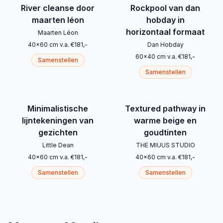
River cleanse door
Rockpool van dan
maarten léon
hobday in
horizontaal formaat
Maarten Léon
40
x
60
cm
v.a.
€
181
,-
Dan Hobday
60
x
40
cm
v.a.
€
181
,-
Samenstellen
Samenstellen
Minimalistische
Textured pathway in
lijntekeningen van
warme beige en
gezichten
goudtinten
Little Dean
THE MIUUS STUDIO
40
x
60
cm
v.a.
€
181
,-
40
x
60
cm
v.a.
€
181
,-
Samenstellen
Samenstellen