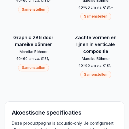
40
x
60
cm
v.a.
€
181
,-
Mareike Böhmer
40
x
60
cm
v.a.
€
181
,-
Samenstellen
Samenstellen
Graphic 286 door
Zachte vormen en
mareike böhmer
lijnen in verticale
compositie
Mareike Böhmer
40
x
60
cm
v.a.
€
181
,-
Mareike Böhmer
40
x
60
cm
v.a.
€
181
,-
Samenstellen
Samenstellen
Akoestische specificaties
Deze productpagina is acoustic-only. Je configureert