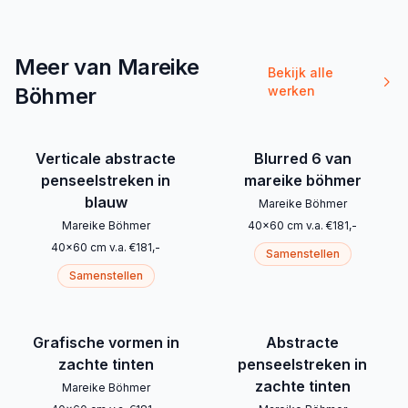
Meer van Mareike
Bekijk alle
Böhmer
werken
Verticale abstracte
Blurred 6 van
penseelstreken in
mareike böhmer
blauw
Mareike Böhmer
Mareike Böhmer
40
x
60
cm
v.a.
€
181
,-
40
x
60
cm
v.a.
€
181
,-
Samenstellen
Samenstellen
Grafische vormen in
Abstracte
zachte tinten
penseelstreken in
zachte tinten
Mareike Böhmer