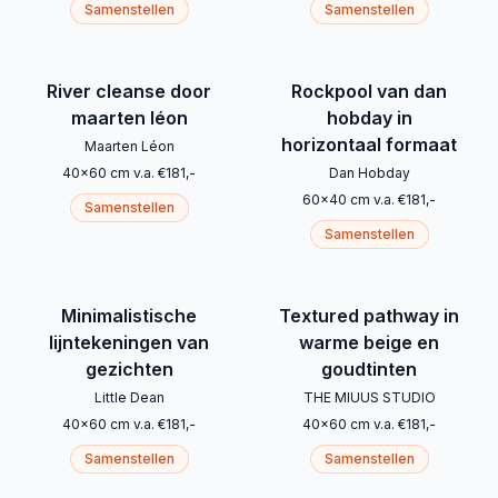
Samenstellen
Samenstellen
River cleanse door
Rockpool van dan
maarten léon
hobday in
horizontaal formaat
Maarten Léon
40
x
60
cm
v.a.
€
181
,-
Dan Hobday
60
x
40
cm
v.a.
€
181
,-
Samenstellen
Samenstellen
Minimalistische
Textured pathway in
lijntekeningen van
warme beige en
gezichten
goudtinten
Little Dean
THE MIUUS STUDIO
40
x
60
cm
v.a.
€
181
,-
40
x
60
cm
v.a.
€
181
,-
Samenstellen
Samenstellen