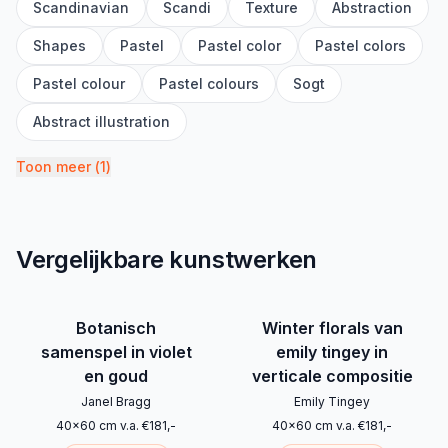
Scandinavian
Scandi
Texture
Abstraction
Shapes
Pastel
Pastel color
Pastel colors
Pastel colour
Pastel colours
Sogt
Abstract illustration
Toon meer
(
1
)
Vergelijkbare kunstwerken
Botanisch
Winter florals van
samenspel in violet
emily tingey in
en goud
verticale compositie
Janel Bragg
Emily Tingey
40
x
60
cm
v.a.
€
181
,-
40
x
60
cm
v.a.
€
181
,-