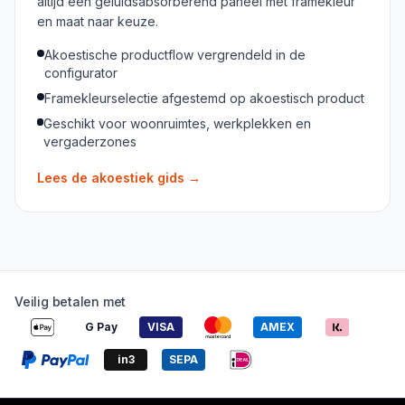
altijd een geluidsabsorberend paneel met framekleur
en maat naar keuze.
Akoestische productflow vergrendeld in de
configurator
Framekleurselectie afgestemd op akoestisch product
Geschikt voor woonruimtes, werkplekken en
vergaderzones
Lees de akoestiek gids
→
Veilig betalen met
G Pay
VISA
AMEX
in3
SEPA