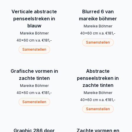
Verticale abstracte
Blurred 6 van
penseelstreken in
mareike böhmer
blauw
Mareike Böhmer
Mareike Böhmer
40
x
60
cm
v.a.
€
181
,-
40
x
60
cm
v.a.
€
181
,-
Samenstellen
Samenstellen
Grafische vormen in
Abstracte
zachte tinten
penseelstreken in
zachte tinten
Mareike Böhmer
40
x
60
cm
v.a.
€
181
,-
Mareike Böhmer
40
x
60
cm
v.a.
€
181
,-
Samenstellen
Samenstellen
Graphic 286 door
Zachte vormen en