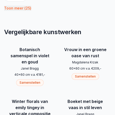
Toon meer
(
25
)
Vergelijkbare kunstwerken
Botanisch
Vrouw in een groene
samenspel in violet
oase van rust
en goud
Magdalena Krzak
Janel Bragg
60
x
60
cm
v.a.
€
209
,-
40
x
60
cm
v.a.
€
181
,-
Samenstellen
Samenstellen
Winter florals van
Boeket met beige
emily tingey in
vaas in stil leven
verticale compositie
Janel Bragg