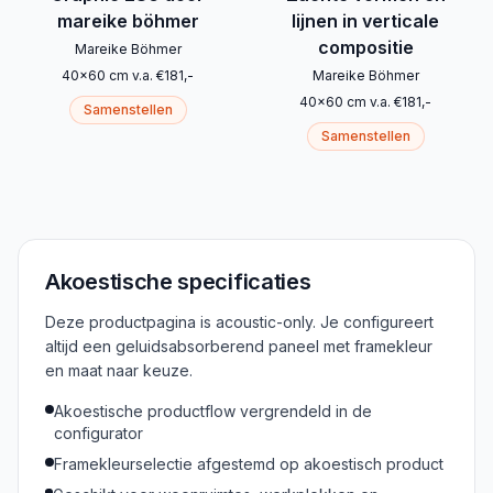
mareike böhmer
lijnen in verticale
compositie
Mareike Böhmer
40
x
60
cm
v.a.
€
181
,-
Mareike Böhmer
40
x
60
cm
v.a.
€
181
,-
Samenstellen
Samenstellen
Akoestische specificaties
Deze productpagina is acoustic-only. Je configureert
altijd een geluidsabsorberend paneel met framekleur
en maat naar keuze.
Akoestische productflow vergrendeld in de
configurator
Framekleurselectie afgestemd op akoestisch product