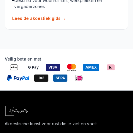
Geschikt voor woonruimtes, werkplekken en
vergaderzones
Lees de akoestiek gids
→
Veilig betalen met
G Pay
VISA
AMEX
in3
SEPA
Akoestische kunst voor rust die je ziet en voelt