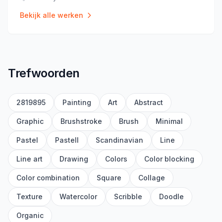
Locatie
:
Bekijk alle werken
Trefwoorden
2819895
Painting
Art
Abstract
Graphic
Brushstroke
Brush
Minimal
Pastel
Pastell
Scandinavian
Line
Line art
Drawing
Colors
Color blocking
Color combination
Square
Collage
Texture
Watercolor
Scribble
Doodle
Organic