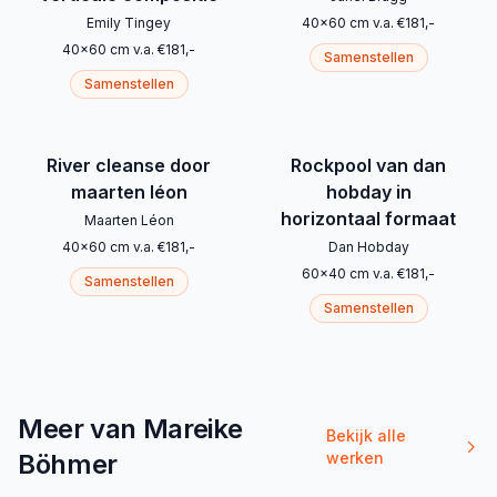
Emily Tingey
40
x
60
cm
v.a.
€
181
,-
40
x
60
cm
v.a.
€
181
,-
Samenstellen
Samenstellen
River cleanse door
Rockpool van dan
maarten léon
hobday in
horizontaal formaat
Maarten Léon
40
x
60
cm
v.a.
€
181
,-
Dan Hobday
60
x
40
cm
v.a.
€
181
,-
Samenstellen
Samenstellen
Meer van Mareike
Bekijk alle
Böhmer
werken