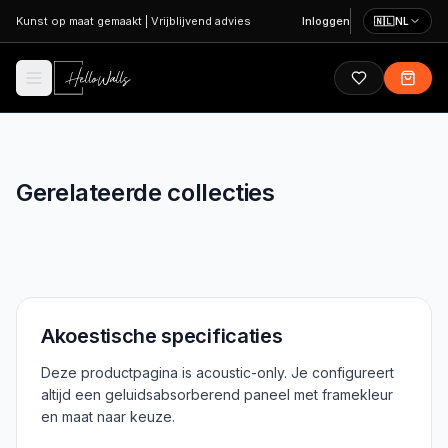
Ga naar hoofdinhoud
Kunst op maat gemaakt
|
Vrijblijvend advies
Inloggen
🇳🇱
NL
Gerelateerde collecties
Alle Oude Meesters
Akoestische specificaties
Deze productpagina is acoustic-only. Je configureert
altijd een geluidsabsorberend paneel met framekleur
en maat naar keuze.