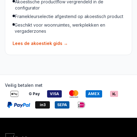
Akoestische productflow vergrendeld in de
configurator
Framekleurselectie afgestemd op akoestisch product
Geschikt voor woonruimtes, werkplekken en
vergaderzones
Lees de akoestiek gids
→
Veilig betalen met
G Pay
VISA
AMEX
in3
SEPA