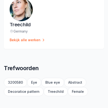
Treechild
Germany
Locatie
:
Bekijk alle werken
Trefwoorden
3200580
Eye
Blue eye
Abstract
Decoratice pattern
Treechild
Female