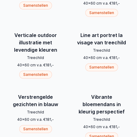
40
x
60
cm
v.a.
€
181
,-
Samenstellen
Samenstellen
Verticale outdoor
Line art portret la
illustratie met
visage van treechild
levendige kleuren
Treechild
Treechild
40
x
60
cm
v.a.
€
181
,-
40
x
60
cm
v.a.
€
181
,-
Samenstellen
Samenstellen
Verstrengelde
Vibrante
gezichten in blauw
bloemendans in
kleurig perspectief
Treechild
40
x
60
cm
v.a.
€
181
,-
Treechild
40
x
60
cm
v.a.
€
181
,-
Samenstellen
Samenstellen