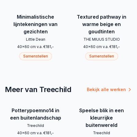
Minimalistische
Textured pathway in
lijntekeningen van
warme beige en
gezichten
goudtinten
Little Dean
THE MIUUS STUDIO
40
x
60
cm
v.a.
€
181
,-
40
x
60
cm
v.a.
€
181
,-
Samenstellen
Samenstellen
Meer van Treechild
Bekijk alle werken
Potterypoemno14 in
Speelse blik in een
een buitenlandschap
kleurrijke
buitenwereld
Treechild
40
x
60
cm
v.a.
€
181
,-
Treechild