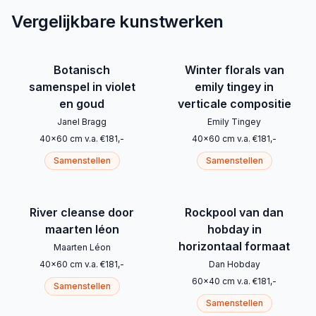
Vergelijkbare kunstwerken
Botanisch
Winter florals van
samenspel in violet
emily tingey in
en goud
verticale compositie
Janel Bragg
Emily Tingey
40
x
60
cm
v.a.
€
181
,-
40
x
60
cm
v.a.
€
181
,-
Samenstellen
Samenstellen
River cleanse door
Rockpool van dan
maarten léon
hobday in
horizontaal formaat
Maarten Léon
40
x
60
cm
v.a.
€
181
,-
Dan Hobday
60
x
40
cm
v.a.
€
181
,-
Samenstellen
Samenstellen