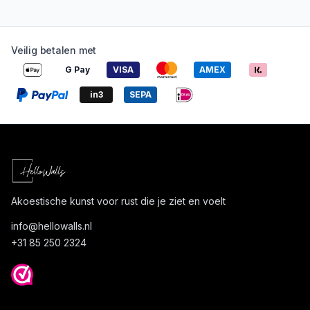
Veilig betalen met
G Pay
VISA
AMEX
in3
SEPA
Akoestische kunst voor rust die je ziet en voelt
info@
hellowalls.nl
+31 85 250 2324