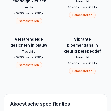
levendige kleuren
Treechild
Treechild
40
x
60
cm
v.a.
€
181
,-
40
x
60
cm
v.a.
€
181
,-
Samenstellen
Samenstellen
Verstrengelde
Vibrante
gezichten in blauw
bloemendans in
kleurig perspectief
Treechild
40
x
60
cm
v.a.
€
181
,-
Treechild
40
x
60
cm
v.a.
€
181
,-
Samenstellen
Samenstellen
Akoestische specificaties