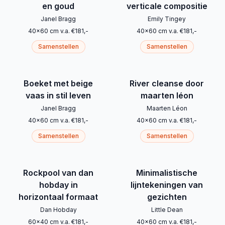
en goud
verticale compositie
Janel Bragg
Emily Tingey
40
x
60
cm
v.a.
€
181
,-
40
x
60
cm
v.a.
€
181
,-
Samenstellen
Samenstellen
Boeket met beige
River cleanse door
vaas in stil leven
maarten léon
Janel Bragg
Maarten Léon
40
x
60
cm
v.a.
€
181
,-
40
x
60
cm
v.a.
€
181
,-
Samenstellen
Samenstellen
Rockpool van dan
Minimalistische
hobday in
lijntekeningen van
horizontaal formaat
gezichten
Dan Hobday
Little Dean
60
x
40
cm
v.a.
€
181
,-
40
x
60
cm
v.a.
€
181
,-