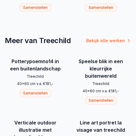
Samenstellen
Samenstellen
Meer van Treechild
Bekijk alle werken
Potterypoemno14 in
Speelse blik in een
een buitenlandschap
kleurrijke
buitenwereld
Treechild
40
x
60
cm
v.a.
€
181
,-
Treechild
40
x
60
cm
v.a.
€
181
,-
Samenstellen
Samenstellen
Verticale outdoor
Line art portret la
illustratie met
visage van treechild