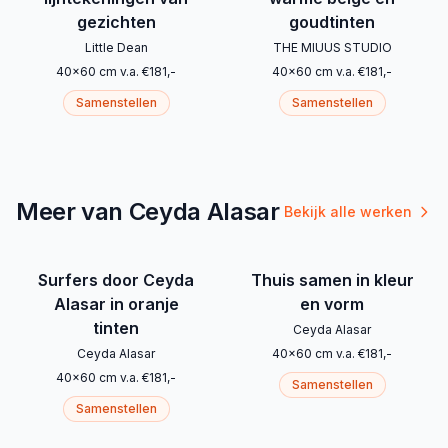
gezichten
goudtinten
Little Dean
THE MIUUS STUDIO
40
x
60
cm
v.a.
€
181
,-
40
x
60
cm
v.a.
€
181
,-
Samenstellen
Samenstellen
Meer van Ceyda Alasar
Bekijk alle werken
Surfers door Ceyda
Thuis samen in kleur
Alasar in oranje
en vorm
tinten
Ceyda Alasar
Ceyda Alasar
40
x
60
cm
v.a.
€
181
,-
40
x
60
cm
v.a.
€
181
,-
Samenstellen
Samenstellen