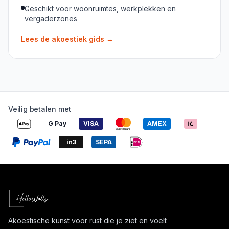
Geschikt voor woonruimtes, werkplekken en
vergaderzones
Lees de akoestiek gids
→
Veilig betalen met
G Pay
VISA
AMEX
in3
SEPA
Akoestische kunst voor rust die je ziet en voelt