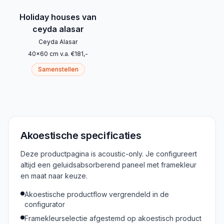
Holiday houses van
ceyda alasar
Ceyda Alasar
40
x
60
cm
v.a.
€
181
,-
Samenstellen
Akoestische specificaties
Deze productpagina is acoustic-only. Je configureert
altijd een geluidsabsorberend paneel met framekleur
en maat naar keuze.
Akoestische productflow vergrendeld in de
configurator
Framekleurselectie afgestemd op akoestisch product