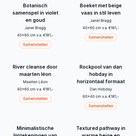
Botanisch
Boeket met beige
samenspel in violet
vaas in stil leven
en goud
Janel Bragg
Janel Bragg
40
x
60
cm
v.a.
€
181
,-
40
x
60
cm
v.a.
€
181
,-
Samenstellen
Samenstellen
River cleanse door
Rockpool van dan
maarten léon
hobday in
horizontaal formaat
Maarten Léon
40
x
60
cm
v.a.
€
181
,-
Dan Hobday
60
x
40
cm
v.a.
€
181
,-
Samenstellen
Samenstellen
Minimalistische
Textured pathway in
lijntekeningen van
warme beige en