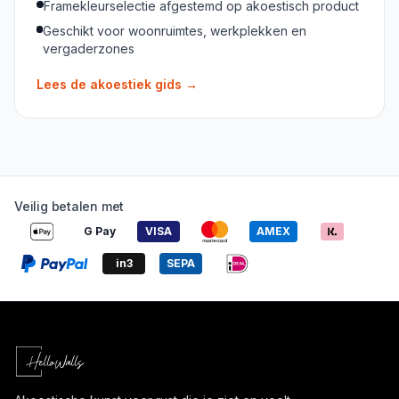
Framekleurselectie afgestemd op akoestisch product
Geschikt voor woonruimtes, werkplekken en
vergaderzones
Lees de akoestiek gids
→
Veilig betalen met
G Pay
VISA
AMEX
in3
SEPA