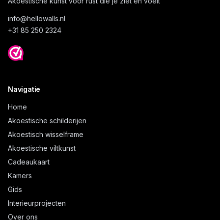
Akoestische kunst voor rust die je ziet en voelt
info@
hellowalls.nl
+31 85 250 2324
Navigatie
Home
Akoestische schilderijen
Akoestisch wisselframe
Akoestische viltkunst
Cadeaukaart
Kamers
Gids
Interieurprojecten
Over ons