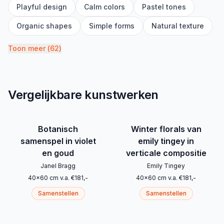
Playful design
Calm colors
Pastel tones
Organic shapes
Simple forms
Natural texture
Toon meer
(
62
)
Vergelijkbare kunstwerken
Botanisch
Winter florals van
samenspel in violet
emily tingey in
en goud
verticale compositie
Janel Bragg
Emily Tingey
40
x
60
cm
v.a.
€
181
,-
40
x
60
cm
v.a.
€
181
,-
Samenstellen
Samenstellen