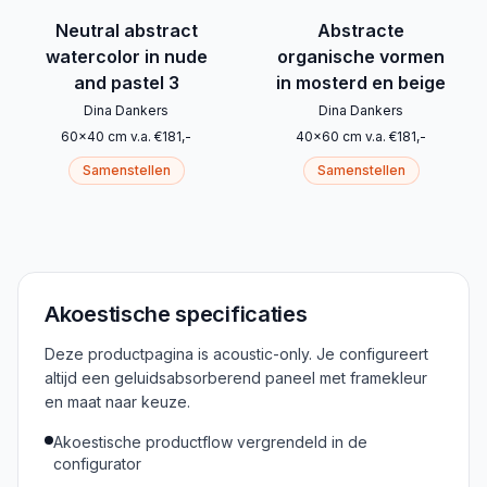
Neutral abstract
Abstracte
watercolor in nude
organische vormen
and pastel 3
in mosterd en beige
Dina Dankers
Dina Dankers
60
x
40
cm
v.a.
€
181
,-
40
x
60
cm
v.a.
€
181
,-
Samenstellen
Samenstellen
Akoestische specificaties
Deze productpagina is acoustic-only. Je configureert
altijd een geluidsabsorberend paneel met framekleur
en maat naar keuze.
Akoestische productflow vergrendeld in de
configurator