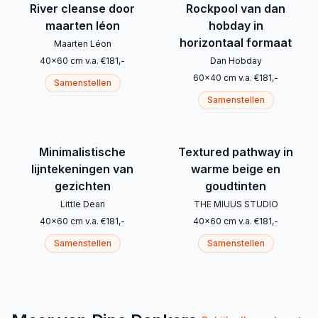
River cleanse door
Rockpool van dan
maarten léon
hobday in
horizontaal formaat
Maarten Léon
40
x
60
cm
v.a.
€
181
,-
Dan Hobday
60
x
40
cm
v.a.
€
181
,-
Samenstellen
Samenstellen
Minimalistische
Textured pathway in
lijntekeningen van
warme beige en
gezichten
goudtinten
Little Dean
THE MIUUS STUDIO
40
x
60
cm
v.a.
€
181
,-
40
x
60
cm
v.a.
€
181
,-
Samenstellen
Samenstellen