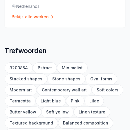
Netherlands
Locatie
:
Bekijk alle werken
Trefwoorden
3200854
Bstract
Minimalist
Stacked shapes
Stone shapes
Oval forms
Modern art
Contemporary wall art
Soft colors
Terracotta
Light blue
Pink
Lilac
Butter yellow
Soft yellow
Linen texture
Textured background
Balanced composition