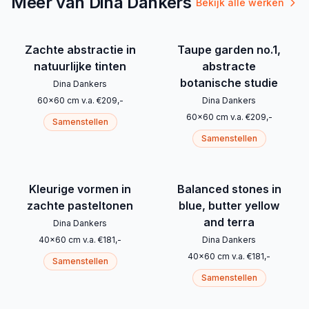
Meer van Dina Dankers
Bekijk alle werken
Zachte abstractie in
Taupe garden no.1,
natuurlijke tinten
abstracte
botanische studie
Dina Dankers
60
x
60
cm
v.a.
€
209
,-
Dina Dankers
60
x
60
cm
v.a.
€
209
,-
Samenstellen
Samenstellen
Kleurige vormen in
Balanced stones in
zachte pasteltonen
blue, butter yellow
and terra
Dina Dankers
40
x
60
cm
v.a.
€
181
,-
Dina Dankers
40
x
60
cm
v.a.
€
181
,-
Samenstellen
Samenstellen