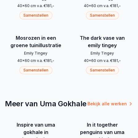
40
x
60
cm
v.a.
€
181
,-
40
x
60
cm
v.a.
€
181
,-
Samenstellen
Samenstellen
Mosrozen in een
The dark vase van
groene tuinillustratie
emily tingey
Emily Tingey
Emily Tingey
40
x
60
cm
v.a.
€
181
,-
40
x
60
cm
v.a.
€
181
,-
Samenstellen
Samenstellen
Meer van Uma Gokhale
Bekijk alle werken
Inspire van uma
In it together
gokhale in
penguins van uma