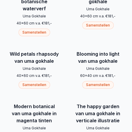
botanische
gokhale
waterverf
Uma Gokhale
Uma Gokhale
40
x
60
cm
v.a.
€
181
,-
40
x
60
cm
v.a.
€
181
,-
Samenstellen
Samenstellen
Wild petals rhapsody
Blooming into light
van uma gokhale
van uma gokhale
Uma Gokhale
Uma Gokhale
40
x
60
cm
v.a.
€
181
,-
60
x
40
cm
v.a.
€
181
,-
Samenstellen
Samenstellen
Modern botanical
The happy garden
van uma gokhale in
van uma gokhale in
magenta tinten
verticale illustratie
Uma Gokhale
Uma Gokhale