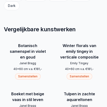
Dark
Vergelijkbare kunstwerken
Botanisch
Winter florals van
samenspel in violet
emily tingey in
en goud
verticale compositie
Janel Bragg
Emily Tingey
40
x
60
cm
v.a.
€
181
,-
40
x
60
cm
v.a.
€
181
,-
Samenstellen
Samenstellen
Boeket met beige
Tulpen in zachte
vaas in stil leven
aquareltonen
Janel Bragg
Janel Bragg