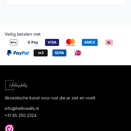
Veilig betalen met
G Pay
VISA
AMEX
in3
SEPA
Akoestische kunst voor rust die je ziet en voelt
info@
hellowalls.nl
+31 85 250 2324