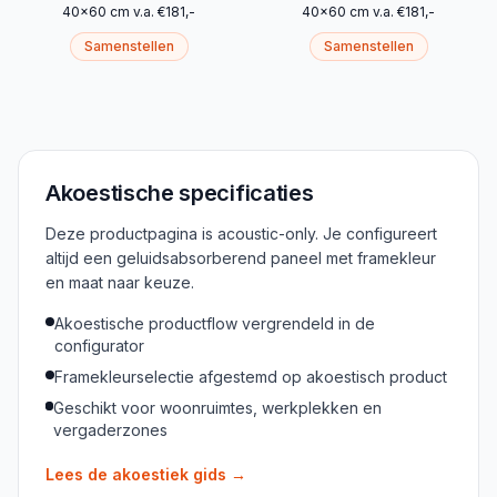
40
x
60
cm
v.a.
€
181
,-
40
x
60
cm
v.a.
€
181
,-
Samenstellen
Samenstellen
Akoestische specificaties
Deze productpagina is acoustic-only. Je configureert
altijd een geluidsabsorberend paneel met framekleur
en maat naar keuze.
Akoestische productflow vergrendeld in de
configurator
Framekleurselectie afgestemd op akoestisch product
Geschikt voor woonruimtes, werkplekken en
vergaderzones
Lees de akoestiek gids
→