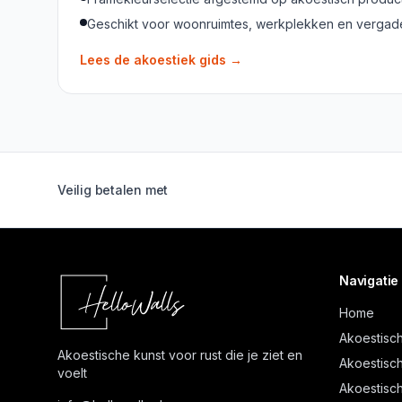
Geschikt voor woonruimtes, werkplekken en verga
Lees de akoestiek gids
→
Veilig betalen met
Navigatie
Home
Akoestisch
Akoestische kunst voor rust die je ziet en
Akoestisch
voelt
Akoestisch