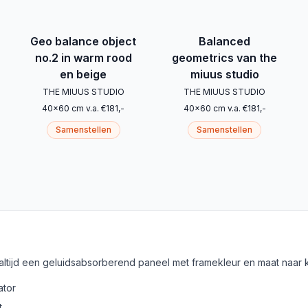
Geo balance object
Balanced
no.2 in warm rood
geometrics van the
en beige
miuus studio
THE MIUUS STUDIO
THE MIUUS STUDIO
40
x
60
cm
v.a.
€
181
,-
40
x
60
cm
v.a.
€
181
,-
Samenstellen
Samenstellen
 altijd een geluidsabsorberend paneel met framekleur en maat naar 
ator
t