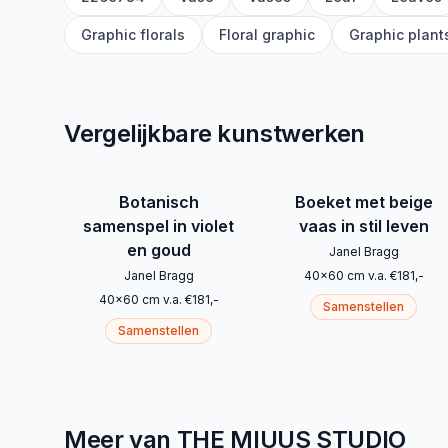
Graphic florals
Floral graphic
Graphic plant
Vergelijkbare kunstwerken
Botanisch
Boeket met beige
samenspel in violet
vaas in stil leven
en goud
Janel Bragg
Janel Bragg
40
x
60
cm
v.a.
€
181
,-
40
x
60
cm
v.a.
€
181
,-
Samenstellen
Samenstellen
Meer van THE MIUUS STUDIO