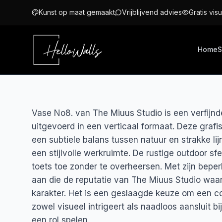
Ga naar hoofdinhoud
Kunst op maat gemaakt
Vrijblijvend advies
Gratis visu
Home
S
Vase No8. van The Miuus Studio is een verfijnde
uitgevoerd in een verticaal formaat. Deze graf
een subtiele balans tussen natuur en strakke l
een stijlvolle werkruimte. De rustige outdoor sf
toets toe zonder te overheersen. Met zijn beper
aan die de reputatie van The Miuus Studio waa
karakter. Het is een geslaagde keuze om een co
zowel visueel intrigeert als naadloos aansluit b
een rol spelen.