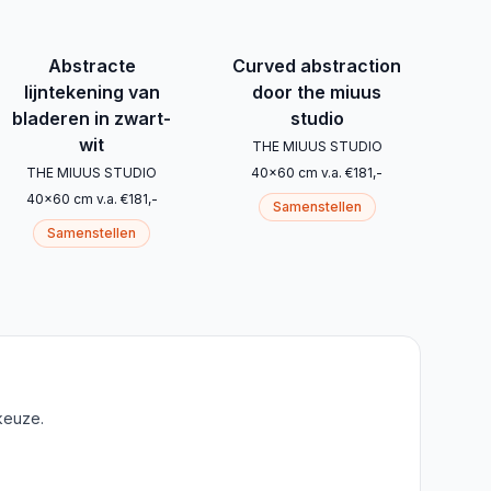
Abstracte
Curved abstraction
lijntekening van
door the miuus
bladeren in zwart-
studio
wit
THE MIUUS STUDIO
THE MIUUS STUDIO
40
x
60
cm
v.a.
€
181
,-
40
x
60
cm
v.a.
€
181
,-
Samenstellen
Samenstellen
keuze.