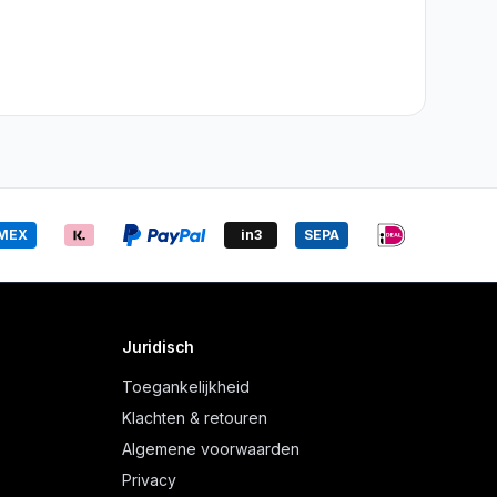
MEX
in3
SEPA
Juridisch
Toegankelijkheid
Klachten & retouren
Algemene voorwaarden
Privacy