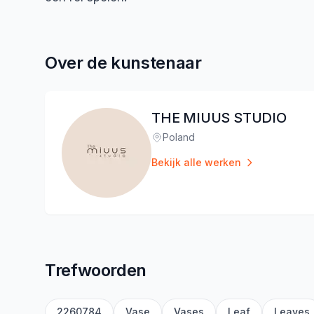
Over de kunstenaar
THE MIUUS STUDIO
Poland
Locatie
:
Bekijk alle werken
Trefwoorden
2260784
Vase
Vases
Leaf
Leaves