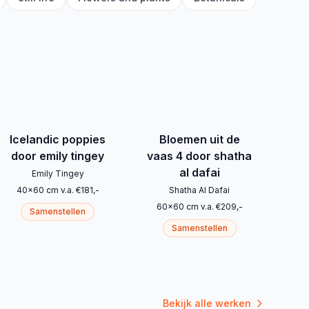
Icelandic poppies
Bloemen uit de
door emily tingey
vaas 4 door shatha
al dafai
Emily Tingey
40
x
60
cm
v.a.
€
181
,-
Shatha Al Dafai
60
x
60
cm
v.a.
€
209
,-
Samenstellen
Samenstellen
Bekijk alle werken