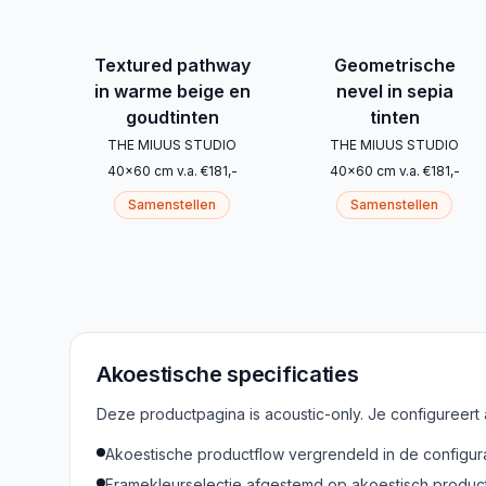
Textured pathway
Geometrische
in warme beige en
nevel in sepia
goudtinten
tinten
THE MIUUS STUDIO
THE MIUUS STUDIO
40
x
60
cm
v.a.
€
181
,-
40
x
60
cm
v.a.
€
181
,-
Samenstellen
Samenstellen
Akoestische specificaties
Deze productpagina is acoustic-only. Je configureert
Akoestische productflow vergrendeld in de configur
Framekleurselectie afgestemd op akoestisch produc