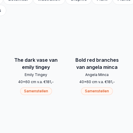
s
The dark vase van
Bold red branches
emily tingey
van angela minca
Emily Tingey
Angela Minca
40
x
60
cm
v.a.
€
181
,-
40
x
60
cm
v.a.
€
181
,-
Samenstellen
Samenstellen