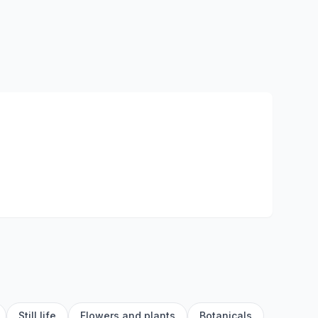
Still life
Flowers and plants
Botanicals