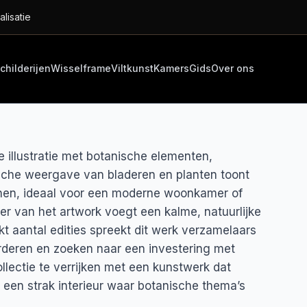
alisatie
childerijen
Wisselframe
Viltkunst
Kamers
Gids
Over ons
 illustratie met botanische elementen,
ische weergave van bladeren en planten toont
ijnen, ideaal voor een moderne woonkamer of
eer van het artwork voegt een kalme, natuurlijke
kt aantal edities spreekt dit werk verzamelaars
rderen en zoeken naar een investering met
llectie te verrijken met een kunstwerk dat
ij een strak interieur waar botanische thema’s