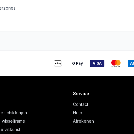
derzones
G Pay
VISA
A
Service
Contact
e schilderijen
Help
 wisselframe
Afrekenen
e viltkunst