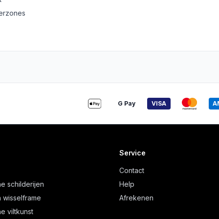
derzones
G Pay
VISA
A
Service
Contact
e schilderijen
Help
 wisselframe
Afrekenen
e viltkunst