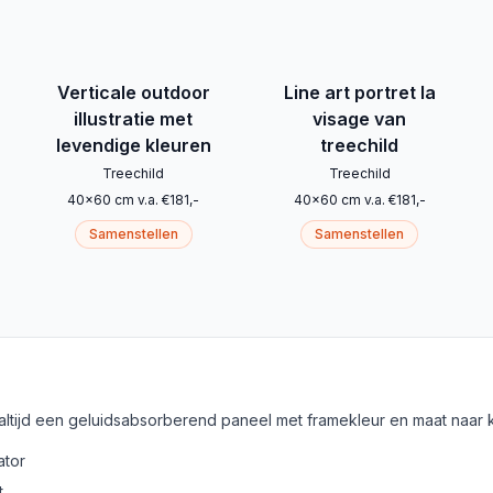
Verticale outdoor
Line art portret la
illustratie met
visage van
levendige kleuren
treechild
Treechild
Treechild
40
x
60
cm
v.a.
€
181
,-
40
x
60
cm
v.a.
€
181
,-
Samenstellen
Samenstellen
 altijd een geluidsabsorberend paneel met framekleur en maat naar 
ator
t