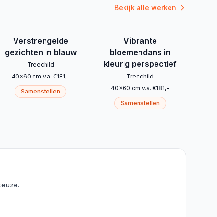
Bekijk alle werken
Verstrengelde
Vibrante
gezichten in blauw
bloemendans in
kleurig perspectief
Treechild
40
x
60
cm
v.a.
€
181
,-
Treechild
40
x
60
cm
v.a.
€
181
,-
Samenstellen
Samenstellen
keuze.