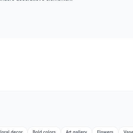
loral decor
Bold colors
Art gallery
Flowers
Vas