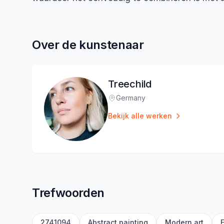
Over de kunstenaar
Treechild
Germany
Locatie
:
Bekijk alle werken
Trefwoorden
2741094
Abstract painting
Modern art
F