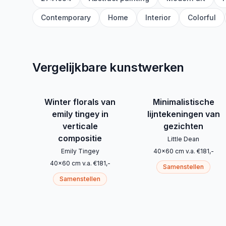
Contemporary
Home
Interior
Colorful
Vergelijkbare kunstwerken
Winter florals van
Minimalistische
emily tingey in
lijntekeningen van
verticale
gezichten
compositie
Little Dean
Emily Tingey
40
x
60
cm
v.a.
€
181
,-
40
x
60
cm
v.a.
€
181
,-
Samenstellen
Samenstellen