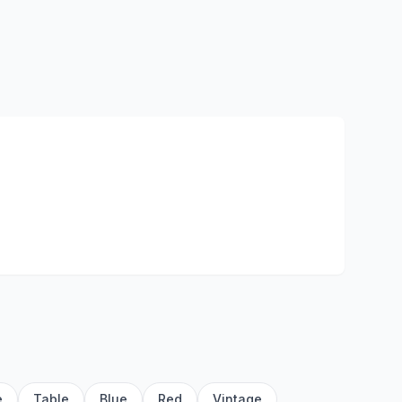
e
Table
Blue
Red
Vintage