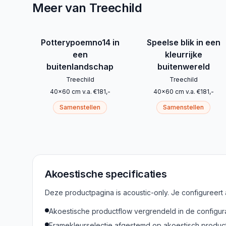
Meer van Treechild
Potterypoemno14 in
Speelse blik in een
een
kleurrijke
buitenlandschap
buitenwereld
Treechild
Treechild
40
x
60
cm
v.a.
€
181
,-
40
x
60
cm
v.a.
€
181
,-
Samenstellen
Samenstellen
Akoestische specificaties
Deze productpagina is acoustic-only. Je configureert
Akoestische productflow vergrendeld in de configur
Framekleurselectie afgestemd op akoestisch produc