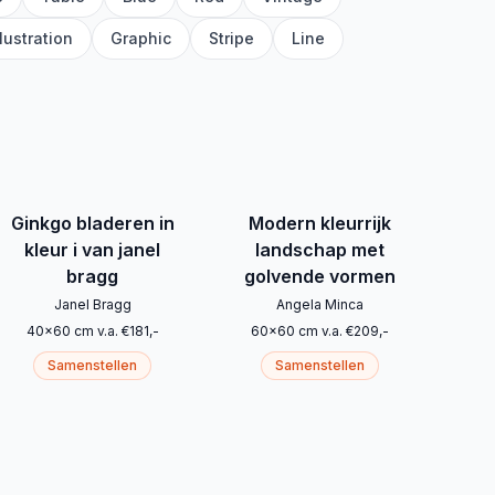
llustration
Graphic
Stripe
Line
Ginkgo bladeren in
Modern kleurrijk
kleur i van janel
landschap met
bragg
golvende vormen
Janel Bragg
Angela Minca
40
x
60
cm
v.a.
€
181
,-
60
x
60
cm
v.a.
€
209
,-
Samenstellen
Samenstellen