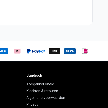
MEX
in3
SEPA
Juridisch
Toegankelijkheid
Klachten & retouren
Algemene voorwaarden
Privacy