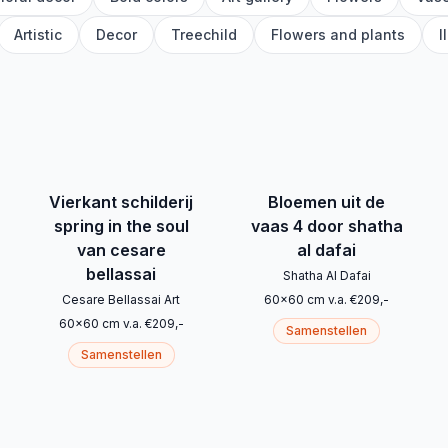
Artistic
Decor
Treechild
Flowers and plants
I
Vierkant schilderij
Bloemen uit de
spring in the soul
vaas 4 door shatha
van cesare
al dafai
bellassai
Shatha Al Dafai
Cesare Bellassai Art
60
x
60
cm
v.a.
€
209
,-
60
x
60
cm
v.a.
€
209
,-
Samenstellen
Samenstellen