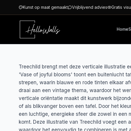
Ga naar hoofdinhoud
Kunst op maat gemaakt
Vrijblijvend advies
Gratis visu
Home
S
Treechild brengt met deze verticale illustratie 
'Vase of joyful blooms' toont een buitenlucht t
strepen, waarin blauwe en rode tinten elkaar af
draai aan een vintage thema, waardoor het werk 
verticale oriëntatie maakt dit kunstwerk bijzon
of als blikvanger boven een tafel. Door het kl
een luchtige, energieke sfeer die zowel in een min
komt. Deze illustratie van Treechild voegt een 
waardoor het eenvoudig te combineren is met 