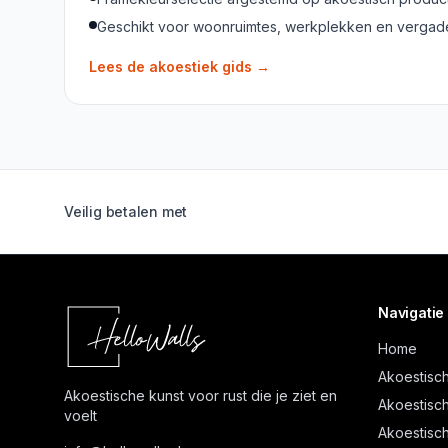
Geschikt voor woonruimtes, werkplekken en verga
Lees de akoestiek gids
→
Veilig betalen met
Navigatie
Home
Akoestisch
Akoestische kunst voor rust die je ziet en
Akoestisch
voelt
Akoestisch