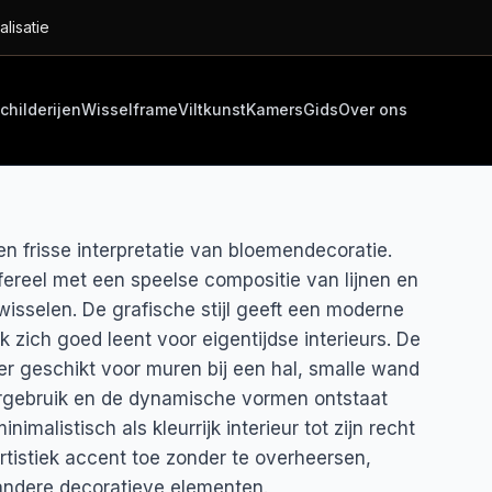
alisatie
childerijen
Wisselframe
Viltkunst
Kamers
Gids
Over ons
een frisse interpretatie van bloemendecoratie.
afereel met een speelse compositie van lijnen en
wisselen. De grafische stijl geeft een moderne
zich goed leent voor eigentijdse interieurs. De
der geschikt voor muren bij een hal, smalle wand
eurgebruik en de dynamische vormen ontstaat
imalistisch als kleurrijk interieur tot zijn recht
artistiek accent toe zonder te overheersen,
andere decoratieve elementen.