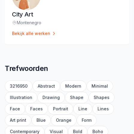
City Art
Montenegro
Locatie
:
Bekijk alle werken
Trefwoorden
3216950
Abstract
Modern
Minimal
Illustration
Drawing
Shape
Shapes
Face
Faces
Portrait
Line
Lines
Art print
Blue
Orange
Form
Contemporary
Visual
Bold
Boho