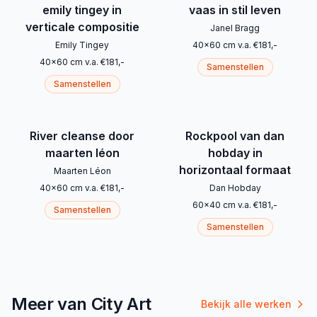
emily tingey in
vaas in stil leven
verticale compositie
Janel Bragg
Emily Tingey
40
x
60
cm
v.a.
€
181
,-
40
x
60
cm
v.a.
€
181
,-
Samenstellen
Samenstellen
River cleanse door
Rockpool van dan
maarten léon
hobday in
horizontaal formaat
Maarten Léon
40
x
60
cm
v.a.
€
181
,-
Dan Hobday
60
x
40
cm
v.a.
€
181
,-
Samenstellen
Samenstellen
Meer van City Art
Bekijk alle werken