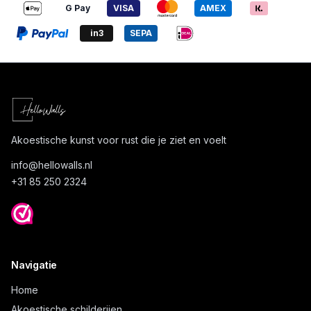
G Pay
VISA
AMEX
in3
SEPA
Akoestische kunst voor rust die je ziet en voelt
info@
hellowalls.nl
+31 85 250 2324
Navigatie
Home
Akoestische schilderijen