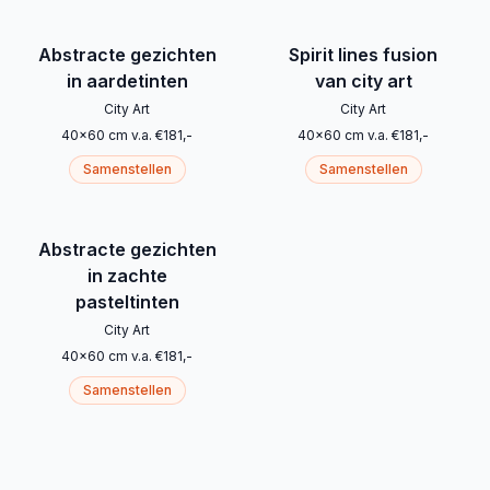
Abstracte gezichten
Spirit lines fusion
in aardetinten
van city art
City Art
City Art
40
x
60
cm
v.a.
€
181
,-
40
x
60
cm
v.a.
€
181
,-
Samenstellen
Samenstellen
Abstracte gezichten
in zachte
pasteltinten
City Art
40
x
60
cm
v.a.
€
181
,-
Samenstellen