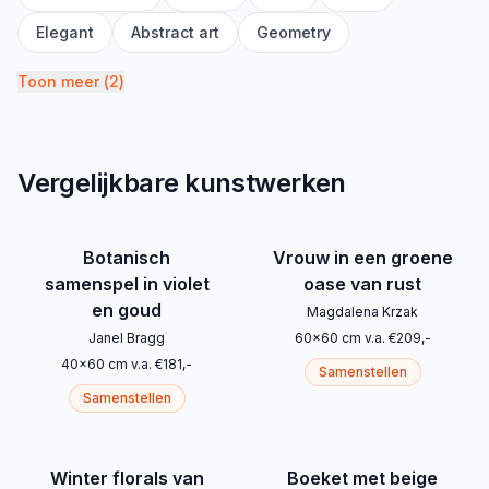
Elegant
Abstract art
Geometry
Toon meer
(
2
)
Vergelijkbare kunstwerken
Botanisch
Vrouw in een groene
samenspel in violet
oase van rust
en goud
Magdalena Krzak
Janel Bragg
60
x
60
cm
v.a.
€
209
,-
40
x
60
cm
v.a.
€
181
,-
Samenstellen
Samenstellen
Winter florals van
Boeket met beige