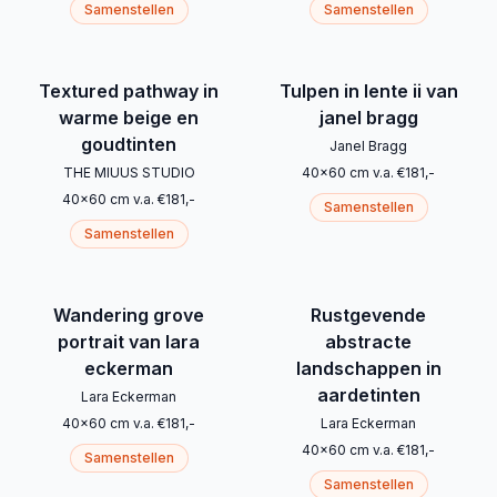
Samenstellen
Samenstellen
Textured pathway in
Tulpen in lente ii van
warme beige en
janel bragg
goudtinten
Janel Bragg
THE MIUUS STUDIO
40
x
60
cm
v.a.
€
181
,-
40
x
60
cm
v.a.
€
181
,-
Samenstellen
Samenstellen
Wandering grove
Rustgevende
portrait van lara
abstracte
eckerman
landschappen in
aardetinten
Lara Eckerman
40
x
60
cm
v.a.
€
181
,-
Lara Eckerman
40
x
60
cm
v.a.
€
181
,-
Samenstellen
Samenstellen