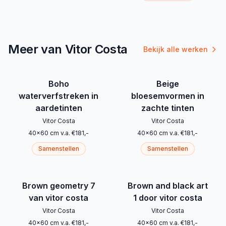
Meer van Vitor Costa
Bekijk alle werken
Boho
Beige
waterverfstreken in
bloesemvormen in
aardetinten
zachte tinten
Vitor Costa
Vitor Costa
40
x
60
cm
v.a.
€
181
,-
40
x
60
cm
v.a.
€
181
,-
Samenstellen
Samenstellen
Brown geometry 7
Brown and black art
van vitor costa
1 door vitor costa
Vitor Costa
Vitor Costa
40
x
60
cm
v.a.
€
181
,-
40
x
60
cm
v.a.
€
181
,-