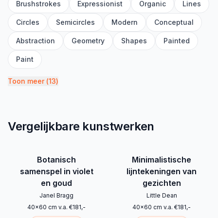
Brushstrokes
Expressionist
Organic
Lines
Circles
Semicircles
Modern
Conceptual
Abstraction
Geometry
Shapes
Painted
Paint
Toon meer
(
13
)
Vergelijkbare kunstwerken
Botanisch
Minimalistische
samenspel in violet
lijntekeningen van
en goud
gezichten
Janel Bragg
Little Dean
40
x
60
cm
v.a.
€
181
,-
40
x
60
cm
v.a.
€
181
,-