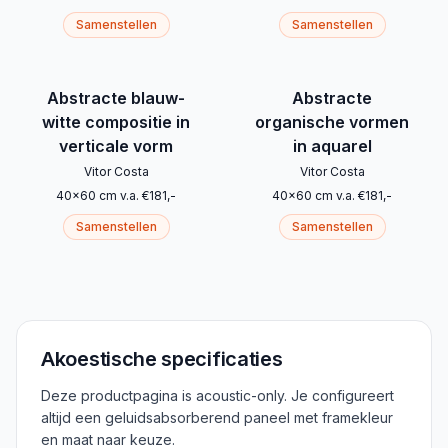
Samenstellen
Samenstellen
Abstracte blauw-
Abstracte
witte compositie in
organische vormen
verticale vorm
in aquarel
Vitor Costa
Vitor Costa
40
x
60
cm
v.a.
€
181
,-
40
x
60
cm
v.a.
€
181
,-
Samenstellen
Samenstellen
Akoestische specificaties
Deze productpagina is acoustic-only. Je configureert
altijd een geluidsabsorberend paneel met framekleur
en maat naar keuze.