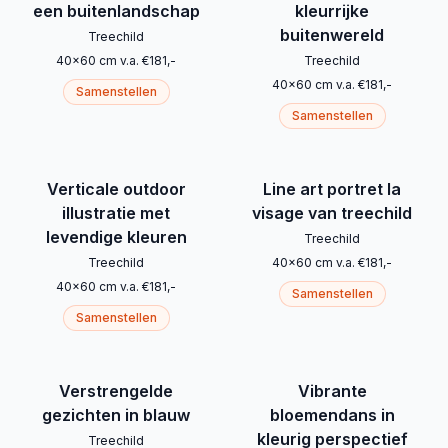
een buitenlandschap
kleurrijke
buitenwereld
Treechild
40
x
60
cm
v.a.
€
181
,-
Treechild
40
x
60
cm
v.a.
€
181
,-
Samenstellen
Samenstellen
Verticale outdoor
Line art portret la
illustratie met
visage van treechild
levendige kleuren
Treechild
Treechild
40
x
60
cm
v.a.
€
181
,-
40
x
60
cm
v.a.
€
181
,-
Samenstellen
Samenstellen
Verstrengelde
Vibrante
gezichten in blauw
bloemendans in
kleurig perspectief
Treechild