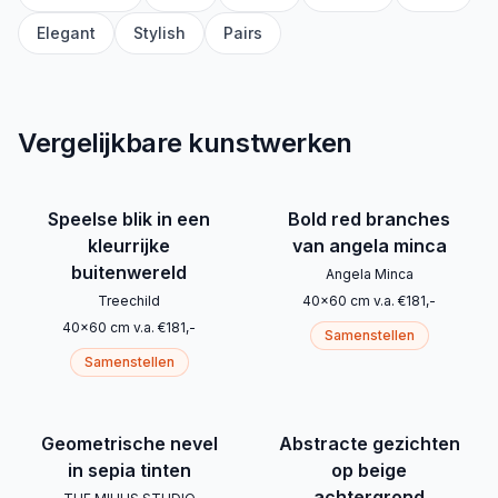
Elegant
Stylish
Pairs
Vergelijkbare kunstwerken
Speelse blik in een
Bold red branches
kleurrijke
van angela minca
buitenwereld
Angela Minca
Treechild
40
x
60
cm
v.a.
€
181
,-
40
x
60
cm
v.a.
€
181
,-
Samenstellen
Samenstellen
Geometrische nevel
Abstracte gezichten
in sepia tinten
op beige
achtergrond