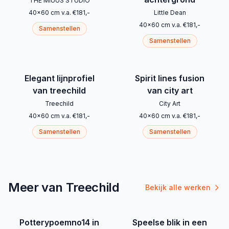
THE MIUUS STUDIO
40
x
60
cm
v.a.
€
181
,-
Little Dean
40
x
60
cm
v.a.
€
181
,-
Samenstellen
Samenstellen
Elegant lijnprofiel
Spirit lines fusion
van treechild
van city art
Treechild
City Art
40
x
60
cm
v.a.
€
181
,-
40
x
60
cm
v.a.
€
181
,-
Samenstellen
Samenstellen
Meer van Treechild
Bekijk alle werken
Potterypoemno14 in
Speelse blik in een