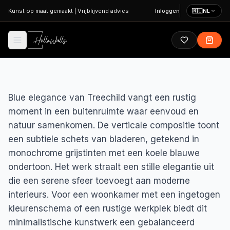
Ga naar hoofdinhoud
Kunst op maat gemaakt
|
Vrijblijvend advies
Inloggen
🇳🇱
NL
Blue elegance van Treechild vangt een rustig
moment in een buitenruimte waar eenvoud en
natuur samenkomen. De verticale compositie toont
een subtiele schets van bladeren, getekend in
monochrome grijstinten met een koele blauwe
ondertoon. Het werk straalt een stille elegantie uit
die een serene sfeer toevoegt aan moderne
interieurs. Voor een woonkamer met een ingetogen
kleurenschema of een rustige werkplek biedt dit
minimalistische kunstwerk een gebalanceerd