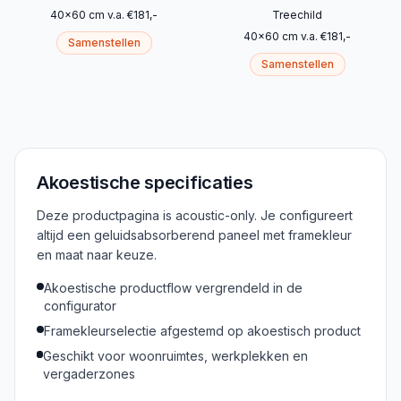
40
x
60
cm
v.a.
€
181
,-
Treechild
40
x
60
cm
v.a.
€
181
,-
Samenstellen
Samenstellen
Akoestische specificaties
Deze productpagina is acoustic-only. Je configureert
altijd een geluidsabsorberend paneel met framekleur
en maat naar keuze.
Akoestische productflow vergrendeld in de
configurator
Framekleurselectie afgestemd op akoestisch product
Geschikt voor woonruimtes, werkplekken en
vergaderzones