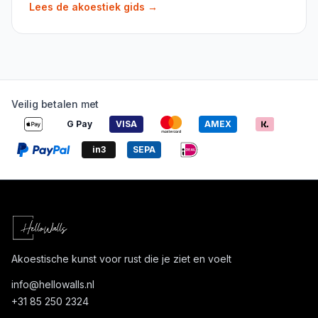
Lees de akoestiek gids
→
Veilig betalen met
G Pay
VISA
AMEX
in3
SEPA
Akoestische kunst voor rust die je ziet en voelt
info@
hellowalls.nl
+31 85 250 2324