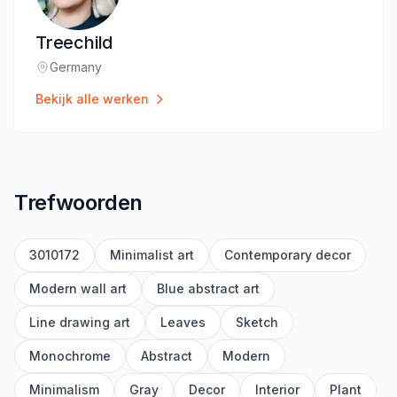
Treechild
Germany
Locatie
:
Bekijk alle werken
Trefwoorden
3010172
Minimalist art
Contemporary decor
Modern wall art
Blue abstract art
Line drawing art
Leaves
Sketch
Monochrome
Abstract
Modern
Minimalism
Gray
Decor
Interior
Plant