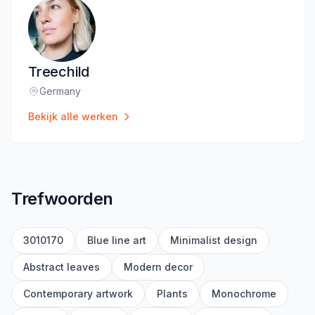
Treechild
Germany
Locatie
:
Bekijk alle werken
Trefwoorden
3010170
Blue line art
Minimalist design
Abstract leaves
Modern decor
Contemporary artwork
Plants
Monochrome