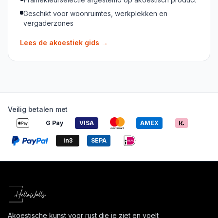
Geschikt voor woonruimtes, werkplekken en
vergaderzones
Lees de akoestiek gids
→
Veilig betalen met
G Pay
VISA
AMEX
in3
SEPA
Akoestische kunst voor rust die je ziet en voelt