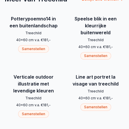
Potterypoemno14 in
Speelse blik in een
een buitenlandschap
kleurrijke
buitenwereld
Treechild
40
x
60
cm
v.a.
€
181
,-
Treechild
40
x
60
cm
v.a.
€
181
,-
Samenstellen
Samenstellen
Verticale outdoor
Line art portret la
illustratie met
visage van treechild
levendige kleuren
Treechild
Treechild
40
x
60
cm
v.a.
€
181
,-
40
x
60
cm
v.a.
€
181
,-
Samenstellen
Samenstellen