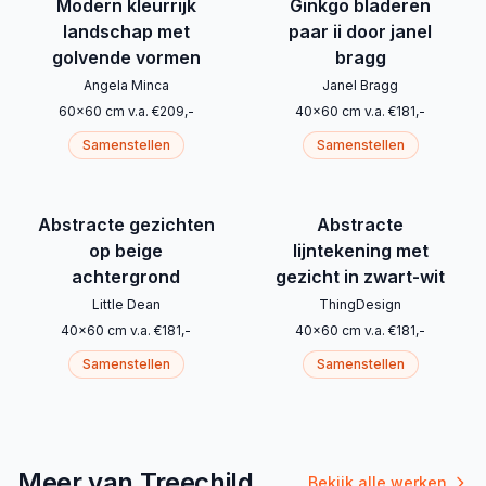
Modern kleurrijk
Ginkgo bladeren
landschap met
paar ii door janel
golvende vormen
bragg
Angela Minca
Janel Bragg
60
x
60
cm
v.a.
€
209
,-
40
x
60
cm
v.a.
€
181
,-
Samenstellen
Samenstellen
Abstracte gezichten
Abstracte
op beige
lijntekening met
achtergrond
gezicht in zwart-wit
Little Dean
ThingDesign
40
x
60
cm
v.a.
€
181
,-
40
x
60
cm
v.a.
€
181
,-
Samenstellen
Samenstellen
Meer van Treechild
Bekijk alle werken