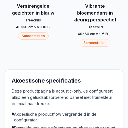
Verstrengelde
Vibrante
gezichten in blauw
bloemendans in
kleurig perspectief
Treechild
40
x
60
cm
v.a.
€
181
,-
Treechild
40
x
60
cm
v.a.
€
181
,-
Samenstellen
Samenstellen
Akoestische specificaties
Deze productpagina is acoustic-only. Je configureert
altijd een geluidsabsorberend paneel met framekleur
en maat naar keuze.
Akoestische productflow vergrendeld in de
configurator
Framekleurselectie afgestemd op akoestisch product