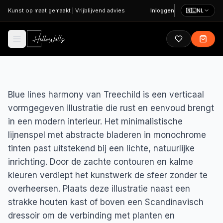
Ga naar hoofdinhoud
Kunst op maat gemaakt
|
Vrijblijvend advies
Inloggen
🇳🇱
NL
Blue lines harmony van Treechild is een verticaal
vormgegeven illustratie die rust en eenvoud brengt
in een modern interieur. Het minimalistische
lijnenspel met abstracte bladeren in monochrome
tinten past uitstekend bij een lichte, natuurlijke
inrichting. Door de zachte contouren en kalme
kleuren verdiept het kunstwerk de sfeer zonder te
overheersen. Plaats deze illustratie naast een
strakke houten kast of boven een Scandinavisch
dressoir om de verbinding met planten en