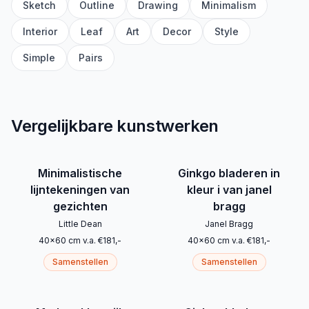
Sketch
Outline
Drawing
Minimalism
Interior
Leaf
Art
Decor
Style
Simple
Pairs
Vergelijkbare kunstwerken
Minimalistische
Ginkgo bladeren in
lijntekeningen van
kleur i van janel
gezichten
bragg
Little Dean
Janel Bragg
40
x
60
cm
v.a.
€
181
,-
40
x
60
cm
v.a.
€
181
,-
Samenstellen
Samenstellen