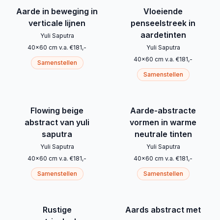
Aarde in beweging in
Vloeiende
verticale lijnen
penseelstreek in
aardetinten
Yuli Saputra
40
x
60
cm
v.a.
€
181
,-
Yuli Saputra
40
x
60
cm
v.a.
€
181
,-
Samenstellen
Samenstellen
Flowing beige
Aarde-abstracte
abstract van yuli
vormen in warme
saputra
neutrale tinten
Yuli Saputra
Yuli Saputra
40
x
60
cm
v.a.
€
181
,-
40
x
60
cm
v.a.
€
181
,-
Samenstellen
Samenstellen
Rustige
Aards abstract met