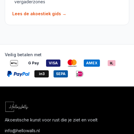
vergaderzones
Lees de akoestiek gids
→
Veilig betalen met
G Pay
VISA
AMEX
in3
SEPA
Akoestische kunst voor rust die je ziet en voelt
info@
hellowalls.nl