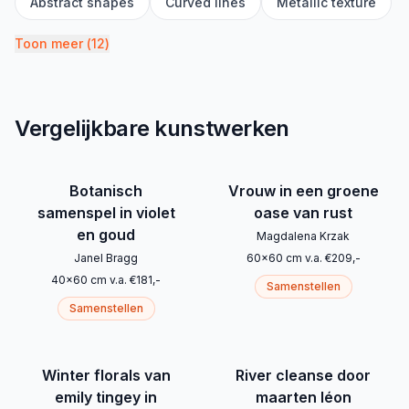
Abstract shapes
Curved lines
Metallic texture
Toon meer
(
12
)
Vergelijkbare kunstwerken
Botanisch
Vrouw in een groene
samenspel in violet
oase van rust
en goud
Magdalena Krzak
Janel Bragg
60
x
60
cm
v.a.
€
209
,-
40
x
60
cm
v.a.
€
181
,-
Samenstellen
Samenstellen
Winter florals van
River cleanse door
emily tingey in
maarten léon