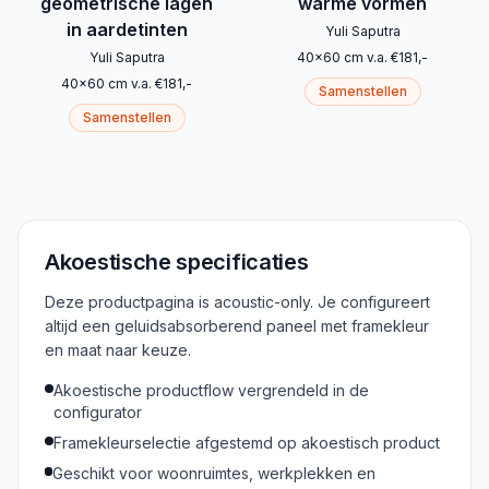
geometrische lagen
warme vormen
in aardetinten
Yuli Saputra
Yuli Saputra
40
x
60
cm
v.a.
€
181
,-
40
x
60
cm
v.a.
€
181
,-
Samenstellen
Samenstellen
Akoestische specificaties
Deze productpagina is acoustic-only. Je configureert
altijd een geluidsabsorberend paneel met framekleur
en maat naar keuze.
Akoestische productflow vergrendeld in de
configurator
Framekleurselectie afgestemd op akoestisch product
Geschikt voor woonruimtes, werkplekken en