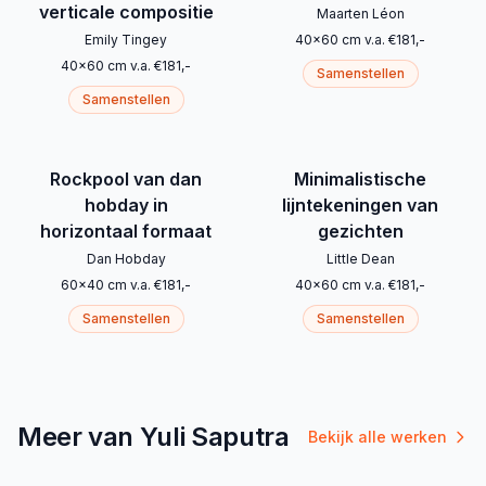
verticale compositie
Maarten Léon
Emily Tingey
40
x
60
cm
v.a.
€
181
,-
40
x
60
cm
v.a.
€
181
,-
Samenstellen
Samenstellen
Rockpool van dan
Minimalistische
hobday in
lijntekeningen van
horizontaal formaat
gezichten
Dan Hobday
Little Dean
60
x
40
cm
v.a.
€
181
,-
40
x
60
cm
v.a.
€
181
,-
Samenstellen
Samenstellen
Meer van Yuli Saputra
Bekijk alle werken