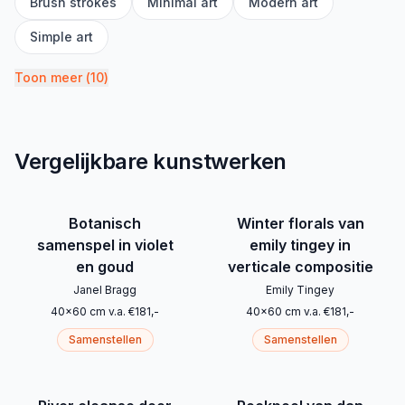
Brush strokes
Minimal art
Modern art
Simple art
Toon meer
(
10
)
Vergelijkbare kunstwerken
Botanisch
Winter florals van
samenspel in violet
emily tingey in
en goud
verticale compositie
Janel Bragg
Emily Tingey
40
x
60
cm
v.a.
€
181
,-
40
x
60
cm
v.a.
€
181
,-
Samenstellen
Samenstellen