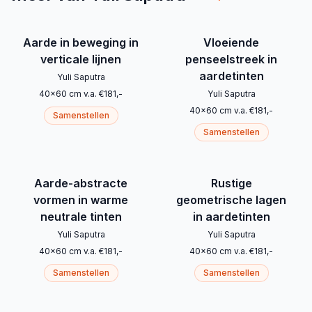
Aarde in beweging in
Vloeiende
verticale lijnen
penseelstreek in
aardetinten
Yuli Saputra
40
x
60
cm
v.a.
€
181
,-
Yuli Saputra
40
x
60
cm
v.a.
€
181
,-
Samenstellen
Samenstellen
Aarde-abstracte
Rustige
vormen in warme
geometrische lagen
neutrale tinten
in aardetinten
Yuli Saputra
Yuli Saputra
40
x
60
cm
v.a.
€
181
,-
40
x
60
cm
v.a.
€
181
,-
Samenstellen
Samenstellen