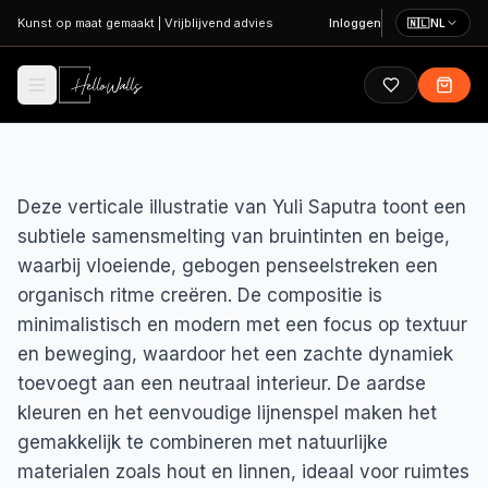
Ga naar hoofdinhoud
Kunst op maat gemaakt
|
Vrijblijvend advies
Inloggen
🇳🇱
NL
Deze verticale illustratie van Yuli Saputra toont een
subtiele samensmelting van bruintinten en beige,
waarbij vloeiende, gebogen penseelstreken een
organisch ritme creëren. De compositie is
minimalistisch en modern met een focus op textuur
en beweging, waardoor het een zachte dynamiek
toevoegt aan een neutraal interieur. De aardse
kleuren en het eenvoudige lijnenspel maken het
gemakkelijk te combineren met natuurlijke
materialen zoals hout en linnen, ideaal voor ruimtes