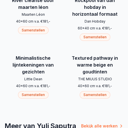
River cleanse door
Rockpool van dan
maarten léon
hobday in
horizontaal formaat
Maarten Léon
40
x
60
cm
v.a.
€
181
,-
Dan Hobday
60
x
40
cm
v.a.
€
181
,-
Samenstellen
Samenstellen
Minimalistische
Textured pathway in
lijntekeningen van
warme beige en
gezichten
goudtinten
Little Dean
THE MIUUS STUDIO
40
x
60
cm
v.a.
€
181
,-
40
x
60
cm
v.a.
€
181
,-
Samenstellen
Samenstellen
Meer van Yuli Saputra
Bekijk alle werken