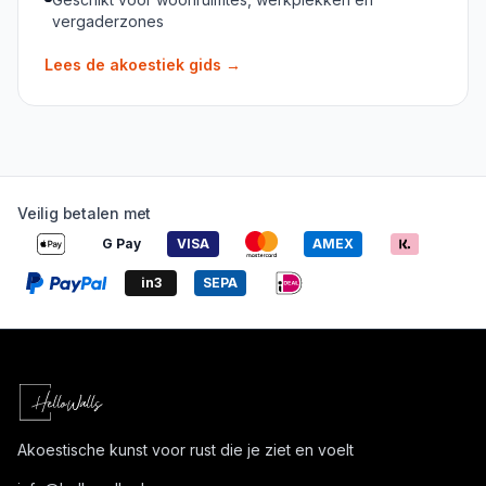
vergaderzones
Lees de akoestiek gids
→
Veilig betalen met
G Pay
VISA
AMEX
in3
SEPA
Akoestische kunst voor rust die je ziet en voelt