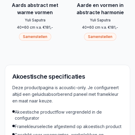
Aards abstract met
Aarde en vormen in
warme vormen
abstracte harmonie
Yuli Saputra
Yuli Saputra
40
x
60
cm
v.a.
€
181
,-
40
x
60
cm
v.a.
€
181
,-
Samenstellen
Samenstellen
Akoestische specificaties
Deze productpagina is acoustic-only. Je configureert
altijd een geluidsabsorberend paneel met framekleur
en maat naar keuze.
Akoestische productflow vergrendeld in de
configurator
Framekleurselectie afgestemd op akoestisch product
Geschikt voor woonruimtes, werkplekken en