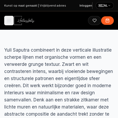
Ga naar hoofdinhoud
Kunst op maat gemaakt
|
Vrijblijvend advies
Inloggen
🇳🇱
NL
Yuli Saputra combineert in deze verticale illustratie
scherpe lijnen met organische vormen en een
verweerde grunge textuur. Zwart en wit
contrasteren intens, waarbij vloeiende bewegingen
en structurele patronen een eigentijdse sfeer
creëren. Dit werk werkt bijzonder goed in moderne
interieurs waar minimalisme en raw design
samenvallen. Denk aan een strakke zitkamer met
lichte muren en natuurlijke materialen, waar deze
abstracte compositie de aandacht trekt zonder te