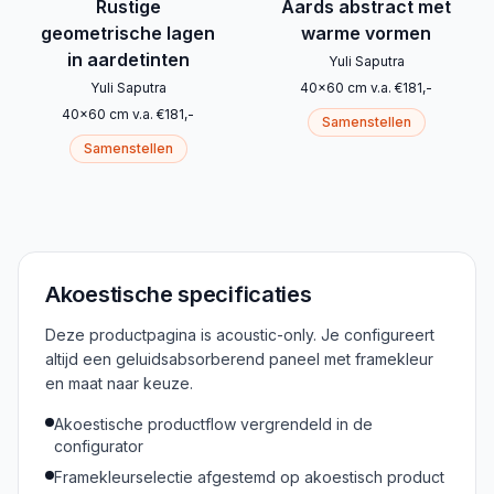
Rustige
Aards abstract met
geometrische lagen
warme vormen
in aardetinten
Yuli Saputra
Yuli Saputra
40
x
60
cm
v.a.
€
181
,-
40
x
60
cm
v.a.
€
181
,-
Samenstellen
Samenstellen
Akoestische specificaties
Deze productpagina is acoustic-only. Je configureert
altijd een geluidsabsorberend paneel met framekleur
en maat naar keuze.
Akoestische productflow vergrendeld in de
configurator
Framekleurselectie afgestemd op akoestisch product