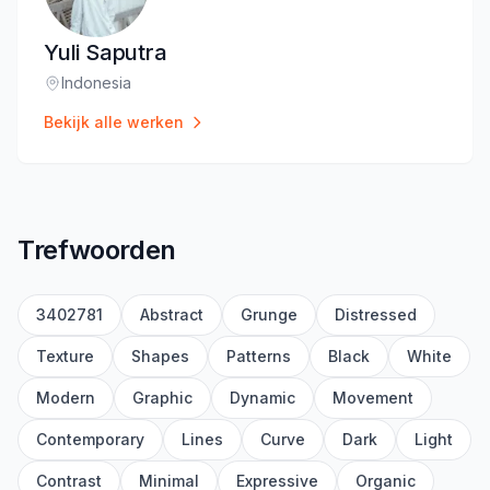
Yuli Saputra
Indonesia
Locatie
:
Bekijk alle werken
Trefwoorden
3402781
Abstract
Grunge
Distressed
Texture
Shapes
Patterns
Black
White
Modern
Graphic
Dynamic
Movement
Contemporary
Lines
Curve
Dark
Light
Contrast
Minimal
Expressive
Organic