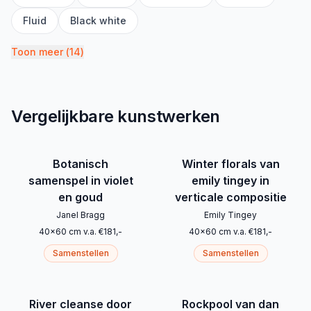
Fluid
Black white
Toon meer
(
14
)
Vergelijkbare kunstwerken
Botanisch
Winter florals van
samenspel in violet
emily tingey in
en goud
verticale compositie
Janel Bragg
Emily Tingey
40
x
60
cm
v.a.
€
181
,-
40
x
60
cm
v.a.
€
181
,-
Samenstellen
Samenstellen
River cleanse door
Rockpool van dan