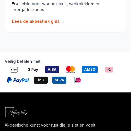
Geschikt voor woonruimtes, werkplekken en
vergaderzones
Lees de akoestiek gids
→
Veilig betalen met
G Pay
VISA
AMEX
in3
SEPA
Akoestische kunst voor rust die je ziet en voelt