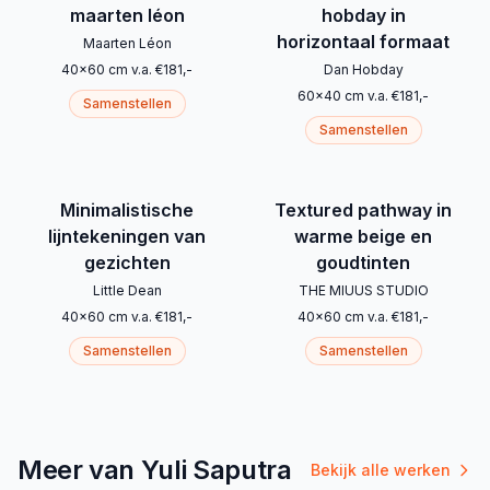
maarten léon
hobday in
horizontaal formaat
Maarten Léon
40
x
60
cm
v.a.
€
181
,-
Dan Hobday
60
x
40
cm
v.a.
€
181
,-
Samenstellen
Samenstellen
Minimalistische
Textured pathway in
lijntekeningen van
warme beige en
gezichten
goudtinten
Little Dean
THE MIUUS STUDIO
40
x
60
cm
v.a.
€
181
,-
40
x
60
cm
v.a.
€
181
,-
Samenstellen
Samenstellen
Meer van Yuli Saputra
Bekijk alle werken