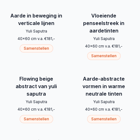
Aarde in beweging in
Vloeiende
verticale lijnen
penseelstreek in
aardetinten
Yuli Saputra
40
x
60
cm
v.a.
€
181
,-
Yuli Saputra
40
x
60
cm
v.a.
€
181
,-
Samenstellen
Samenstellen
Flowing beige
Aarde-abstracte
abstract van yuli
vormen in warme
saputra
neutrale tinten
Yuli Saputra
Yuli Saputra
40
x
60
cm
v.a.
€
181
,-
40
x
60
cm
v.a.
€
181
,-
Samenstellen
Samenstellen