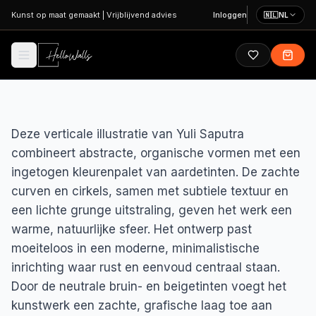
Ga naar hoofdinhoud
Kunst op maat gemaakt
|
Vrijblijvend advies
Inloggen
🇳🇱
NL
Deze verticale illustratie van Yuli Saputra
combineert abstracte, organische vormen met een
ingetogen kleurenpalet van aardetinten. De zachte
curven en cirkels, samen met subtiele textuur en
een lichte grunge uitstraling, geven het werk een
warme, natuurlijke sfeer. Het ontwerp past
moeiteloos in een moderne, minimalistische
inrichting waar rust en eenvoud centraal staan.
Door de neutrale bruin- en beigetinten voegt het
kunstwerk een zachte, grafische laag toe aan