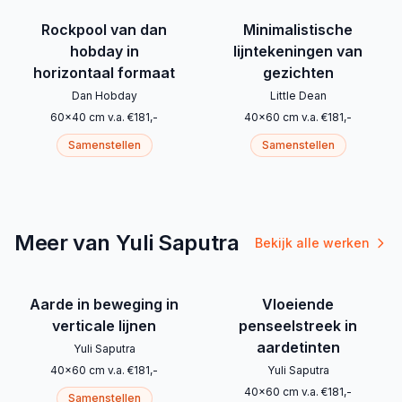
Rockpool van dan
Minimalistische
hobday in
lijntekeningen van
horizontaal formaat
gezichten
Dan Hobday
Little Dean
60
x
40
cm
v.a.
€
181
,-
40
x
60
cm
v.a.
€
181
,-
Samenstellen
Samenstellen
Meer van Yuli Saputra
Bekijk alle werken
Aarde in beweging in
Vloeiende
verticale lijnen
penseelstreek in
aardetinten
Yuli Saputra
40
x
60
cm
v.a.
€
181
,-
Yuli Saputra
40
x
60
cm
v.a.
€
181
,-
Samenstellen