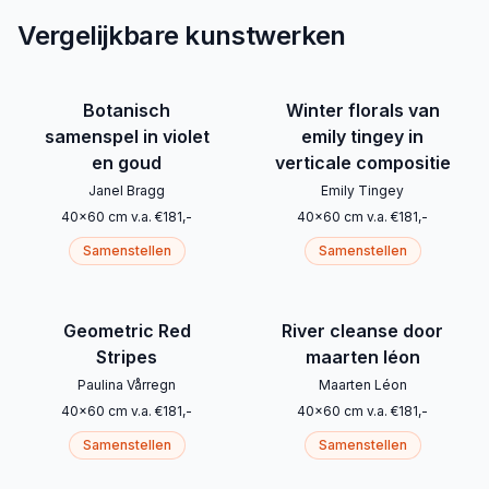
Vergelijkbare kunstwerken
Botanisch
Winter florals van
samenspel in violet
emily tingey in
en goud
verticale compositie
Janel Bragg
Emily Tingey
40
x
60
cm
v.a.
€
181
,-
40
x
60
cm
v.a.
€
181
,-
Samenstellen
Samenstellen
Geometric Red
River cleanse door
Stripes
maarten léon
Paulina Vårregn
Maarten Léon
40
x
60
cm
v.a.
€
181
,-
40
x
60
cm
v.a.
€
181
,-
Samenstellen
Samenstellen