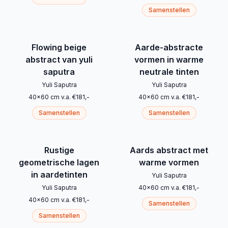
Samenstellen
Flowing beige
Aarde-abstracte
abstract van yuli
vormen in warme
saputra
neutrale tinten
Yuli Saputra
Yuli Saputra
40
x
60
cm
v.a.
€
181
,-
40
x
60
cm
v.a.
€
181
,-
Samenstellen
Samenstellen
Rustige
Aards abstract met
geometrische lagen
warme vormen
in aardetinten
Yuli Saputra
Yuli Saputra
40
x
60
cm
v.a.
€
181
,-
40
x
60
cm
v.a.
€
181
,-
Samenstellen
Samenstellen