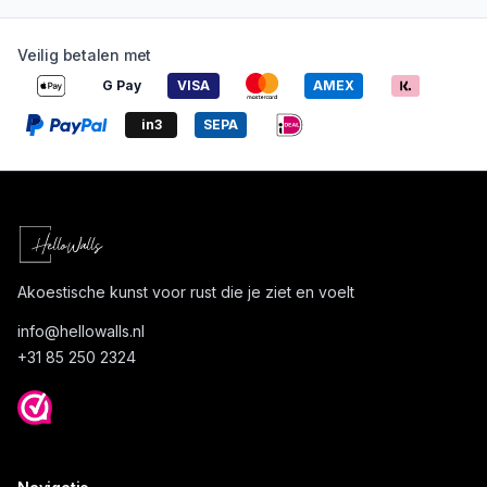
Veilig betalen met
G Pay
VISA
AMEX
in3
SEPA
Akoestische kunst voor rust die je ziet en voelt
info@
hellowalls.nl
+31 85 250 2324