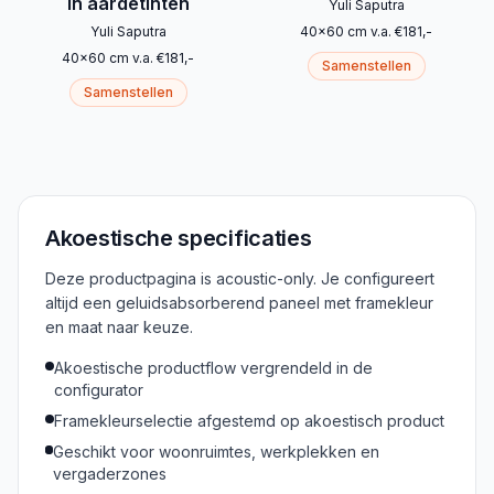
in aardetinten
Yuli Saputra
Yuli Saputra
40
x
60
cm
v.a.
€
181
,-
40
x
60
cm
v.a.
€
181
,-
Samenstellen
Samenstellen
Akoestische specificaties
Deze productpagina is acoustic-only. Je configureert
altijd een geluidsabsorberend paneel met framekleur
en maat naar keuze.
Akoestische productflow vergrendeld in de
configurator
Framekleurselectie afgestemd op akoestisch product
Geschikt voor woonruimtes, werkplekken en
vergaderzones