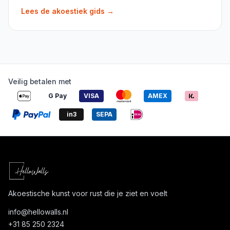
Lees de akoestiek gids
→
Veilig betalen met
G Pay
VISA
AMEX
in3
SEPA
Akoestische kunst voor rust die je ziet en voelt
info@
hellowalls.nl
+31 85 250 2324