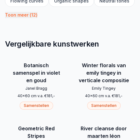
Flowing curves
Organic shapes
Neutral tones
Toon meer
(
12
)
Vergelijkbare kunstwerken
Botanisch
Winter florals van
samenspel in violet
emily tingey in
en goud
verticale compositie
Janel Bragg
Emily Tingey
40
x
60
cm
v.a.
€
181
,-
40
x
60
cm
v.a.
€
181
,-
Samenstellen
Samenstellen
Geometric Red
River cleanse door
Stripes
maarten léon