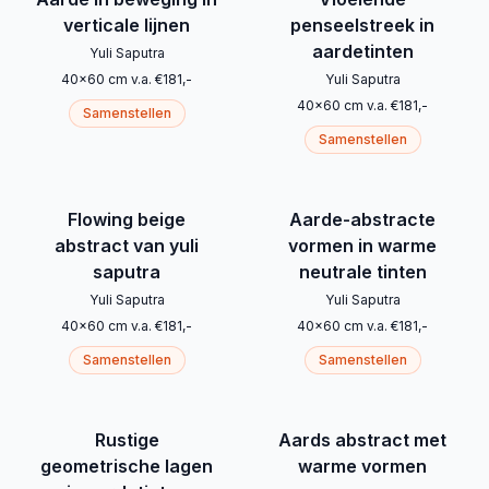
verticale lijnen
penseelstreek in
aardetinten
Yuli Saputra
40
x
60
cm
v.a.
€
181
,-
Yuli Saputra
40
x
60
cm
v.a.
€
181
,-
Samenstellen
Samenstellen
Flowing beige
Aarde-abstracte
abstract van yuli
vormen in warme
saputra
neutrale tinten
Yuli Saputra
Yuli Saputra
40
x
60
cm
v.a.
€
181
,-
40
x
60
cm
v.a.
€
181
,-
Samenstellen
Samenstellen
Rustige
Aards abstract met
geometrische lagen
warme vormen