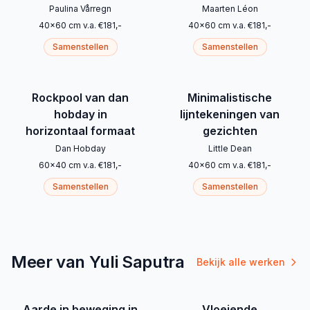
Paulina Vårregn
Maarten Léon
40
x
60
cm
v.a.
€
181
,-
40
x
60
cm
v.a.
€
181
,-
Samenstellen
Samenstellen
Rockpool van dan
Minimalistische
hobday in
lijntekeningen van
horizontaal formaat
gezichten
Dan Hobday
Little Dean
60
x
40
cm
v.a.
€
181
,-
40
x
60
cm
v.a.
€
181
,-
Samenstellen
Samenstellen
Meer van Yuli Saputra
Bekijk alle werken
Aarde in beweging in
Vloeiende