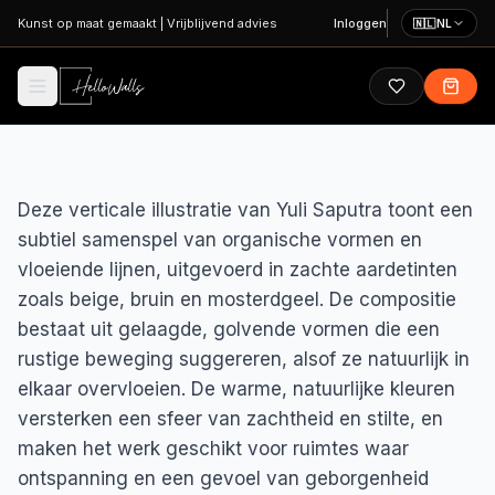
Ga naar hoofdinhoud
Kunst op maat gemaakt
|
Vrijblijvend advies
Inloggen
🇳🇱
NL
Deze verticale illustratie van Yuli Saputra toont een
subtiel samenspel van organische vormen en
vloeiende lijnen, uitgevoerd in zachte aardetinten
zoals beige, bruin en mosterdgeel. De compositie
bestaat uit gelaagde, golvende vormen die een
rustige beweging suggereren, alsof ze natuurlijk in
elkaar overvloeien. De warme, natuurlijke kleuren
versterken een sfeer van zachtheid en stilte, en
maken het werk geschikt voor ruimtes waar
ontspanning en een gevoel van geborgenheid