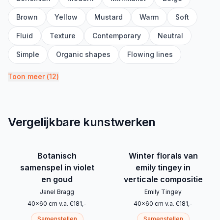
Brown
Yellow
Mustard
Warm
Soft
Fluid
Texture
Contemporary
Neutral
Simple
Organic shapes
Flowing lines
Toon meer
(
12
)
Vergelijkbare kunstwerken
Botanisch
Winter florals van
samenspel in violet
emily tingey in
en goud
verticale compositie
Janel Bragg
Emily Tingey
40
x
60
cm
v.a.
€
181
,-
40
x
60
cm
v.a.
€
181
,-
Samenstellen
Samenstellen