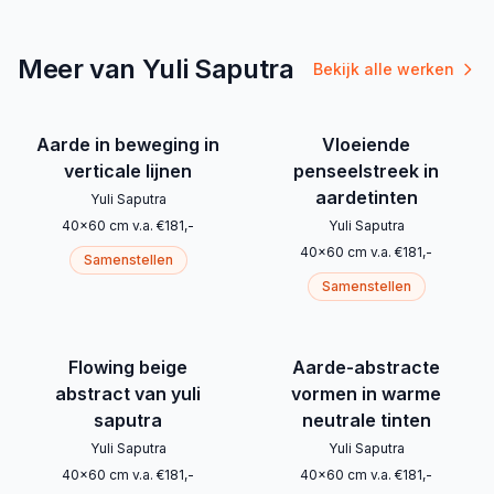
Meer van Yuli Saputra
Bekijk alle werken
Aarde in beweging in
Vloeiende
verticale lijnen
penseelstreek in
aardetinten
Yuli Saputra
40
x
60
cm
v.a.
€
181
,-
Yuli Saputra
40
x
60
cm
v.a.
€
181
,-
Samenstellen
Samenstellen
Flowing beige
Aarde-abstracte
abstract van yuli
vormen in warme
saputra
neutrale tinten
Yuli Saputra
Yuli Saputra
40
x
60
cm
v.a.
€
181
,-
40
x
60
cm
v.a.
€
181
,-