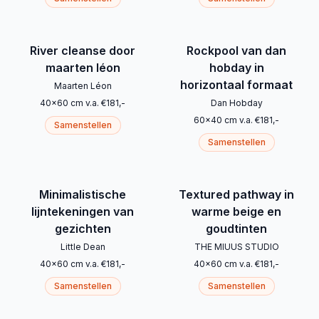
River cleanse door
Rockpool van dan
maarten léon
hobday in
horizontaal formaat
Maarten Léon
40
x
60
cm
v.a.
€
181
,-
Dan Hobday
60
x
40
cm
v.a.
€
181
,-
Samenstellen
Samenstellen
Minimalistische
Textured pathway in
lijntekeningen van
warme beige en
gezichten
goudtinten
Little Dean
THE MIUUS STUDIO
40
x
60
cm
v.a.
€
181
,-
40
x
60
cm
v.a.
€
181
,-
Samenstellen
Samenstellen