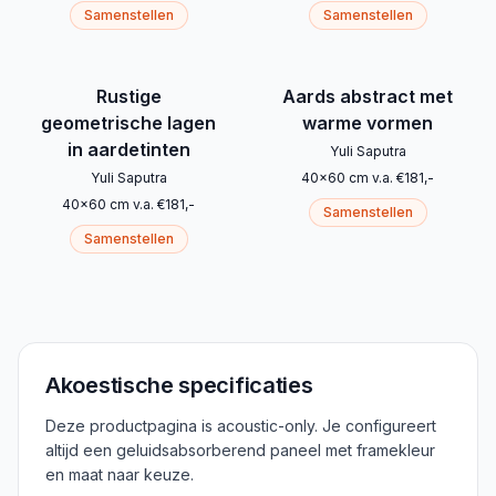
Samenstellen
Samenstellen
Rustige
Aards abstract met
geometrische lagen
warme vormen
in aardetinten
Yuli Saputra
Yuli Saputra
40
x
60
cm
v.a.
€
181
,-
40
x
60
cm
v.a.
€
181
,-
Samenstellen
Samenstellen
Akoestische specificaties
Deze productpagina is acoustic-only. Je configureert
altijd een geluidsabsorberend paneel met framekleur
en maat naar keuze.