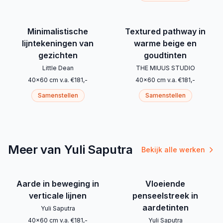
Minimalistische
Textured pathway in
lijntekeningen van
warme beige en
gezichten
goudtinten
Little Dean
THE MIUUS STUDIO
40
x
60
cm
v.a.
€
181
,-
40
x
60
cm
v.a.
€
181
,-
Samenstellen
Samenstellen
Meer van Yuli Saputra
Bekijk alle werken
Aarde in beweging in
Vloeiende
verticale lijnen
penseelstreek in
aardetinten
Yuli Saputra
40
x
60
cm
v.a.
€
181
,-
Yuli Saputra