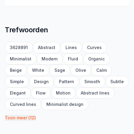
Trefwoorden
3628891
Abstract
Lines
Curves
Minimalist
Modern
Fluid
Organic
Beige
White
Sage
Olive
Calm
Simple
Design
Pattern
Smooth
Subtle
Elegant
Flow
Motion
Abstract lines
Curved lines
Minimalist design
Toon meer
(
12
)