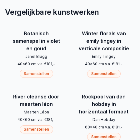
Vergelijkbare kunstwerken
Botanisch
Winter florals van
samenspel in violet
emily tingey in
en goud
verticale compositie
Janel Bragg
Emily Tingey
40
x
60
cm
v.a.
€
181
,-
40
x
60
cm
v.a.
€
181
,-
Samenstellen
Samenstellen
River cleanse door
Rockpool van dan
maarten léon
hobday in
horizontaal formaat
Maarten Léon
40
x
60
cm
v.a.
€
181
,-
Dan Hobday
60
x
40
cm
v.a.
€
181
,-
Samenstellen
Samenstellen