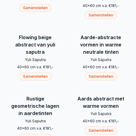
40
x
60
cm
v.a.
€
181
,-
Samenstellen
Samenstellen
Flowing beige
Aarde-abstracte
abstract van yuli
vormen in warme
saputra
neutrale tinten
Yuli Saputra
Yuli Saputra
40
x
60
cm
v.a.
€
181
,-
40
x
60
cm
v.a.
€
181
,-
Samenstellen
Samenstellen
Rustige
Aards abstract met
geometrische lagen
warme vormen
in aardetinten
Yuli Saputra
Yuli Saputra
40
x
60
cm
v.a.
€
181
,-
40
x
60
cm
v.a.
€
181
,-
Samenstellen