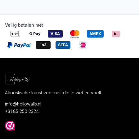
Veilig betalen met
G Pay
VISA
AMEX
in3
SEPA
Akoestische kunst voor rust die je ziet en voelt
info@
hellowalls.nl
+31 85 250 2324