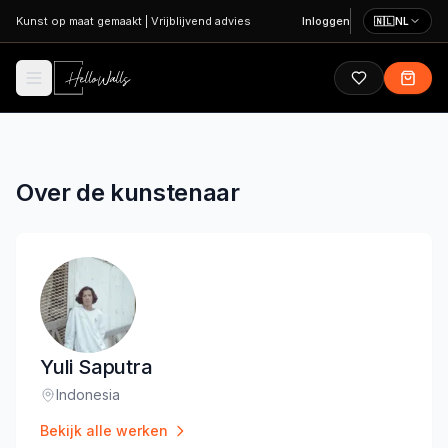
Ga naar hoofdinhoud
Kunst op maat gemaakt
|
Vrijblijvend advies
Inloggen
🇳🇱
NL
Over de kunstenaar
Yuli Saputra
Indonesia
Locatie
:
Bekijk alle werken