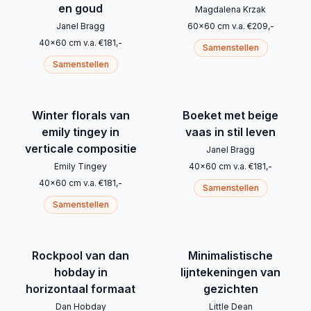
en goud
Magdalena Krzak
Janel Bragg
60
x
60
cm
v.a.
€
209
,-
40
x
60
cm
v.a.
€
181
,-
Samenstellen
Samenstellen
Winter florals van
Boeket met beige
emily tingey in
vaas in stil leven
verticale compositie
Janel Bragg
Emily Tingey
40
x
60
cm
v.a.
€
181
,-
40
x
60
cm
v.a.
€
181
,-
Samenstellen
Samenstellen
Rockpool van dan
Minimalistische
hobday in
lijntekeningen van
horizontaal formaat
gezichten
Dan Hobday
Little Dean