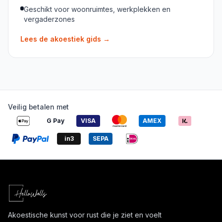
Geschikt voor woonruimtes, werkplekken en
vergaderzones
Lees de akoestiek gids
→
Veilig betalen met
G Pay
VISA
AMEX
in3
SEPA
Akoestische kunst voor rust die je ziet en voelt