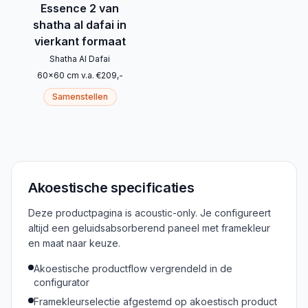
Essence 2 van
shatha al dafai in
vierkant formaat
Shatha Al Dafai
60
x
60
cm
v.a.
€
209
,-
Samenstellen
Akoestische specificaties
Deze productpagina is acoustic-only. Je configureert
altijd een geluidsabsorberend paneel met framekleur
en maat naar keuze.
Akoestische productflow vergrendeld in de
configurator
Framekleurselectie afgestemd op akoestisch product