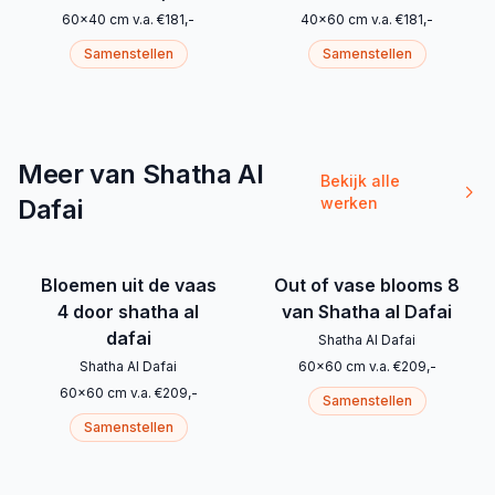
60
x
40
cm
v.a.
€
181
,-
40
x
60
cm
v.a.
€
181
,-
Samenstellen
Samenstellen
Meer van Shatha Al
Bekijk alle
Dafai
werken
Bloemen uit de vaas
Out of vase blooms 8
4 door shatha al
van Shatha al Dafai
dafai
Shatha Al Dafai
Shatha Al Dafai
60
x
60
cm
v.a.
€
209
,-
60
x
60
cm
v.a.
€
209
,-
Samenstellen
Samenstellen