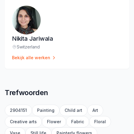
Nikita Jariwala
Switzerland
Locatie
:
Bekijk alle werken
Trefwoorden
2904151
Painting
Child art
Art
Creative arts
Flower
Fabric
Floral
Vase
Still life
Painterly flowers