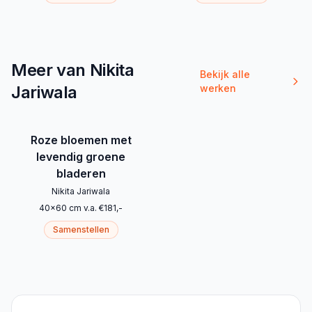
Meer van Nikita
Bekijk alle
Jariwala
werken
Roze bloemen met
levendig groene
bladeren
Nikita Jariwala
40
x
60
cm
v.a.
€
181
,-
Samenstellen