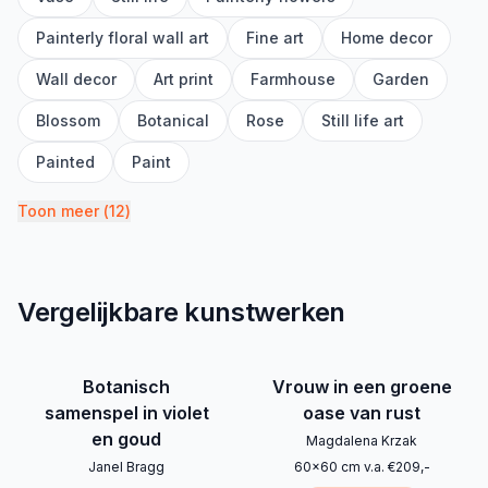
Painterly floral wall art
Fine art
Home decor
Wall decor
Art print
Farmhouse
Garden
Blossom
Botanical
Rose
Still life art
Painted
Paint
Toon meer
(
12
)
Vergelijkbare kunstwerken
Botanisch
Vrouw in een groene
samenspel in violet
oase van rust
en goud
Magdalena Krzak
Janel Bragg
60
x
60
cm
v.a.
€
209
,-