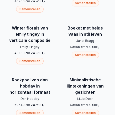
40
x
60
cm
v.a.
€
181
,-
Samenstellen
Samenstellen
Winter florals van
Boeket met beige
emily tingey in
vaas in stil leven
verticale compositie
Janel Bragg
Emily Tingey
40
x
60
cm
v.a.
€
181
,-
40
x
60
cm
v.a.
€
181
,-
Samenstellen
Samenstellen
Rockpool van dan
Minimalistische
hobday in
lijntekeningen van
horizontaal formaat
gezichten
Dan Hobday
Little Dean
60
x
40
cm
v.a.
€
181
,-
40
x
60
cm
v.a.
€
181
,-
Samenstellen
Samenstellen