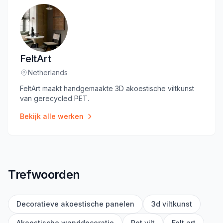
FeltArt
Netherlands
Locatie
:
FeltArt maakt handgemaakte 3D akoestische viltkunst
van gerecycled PET.
Bekijk alle werken
Trefwoorden
Decoratieve akoestische panelen
3d viltkunst
Akoestische wanddecoratie
Pet vilt
Felt art