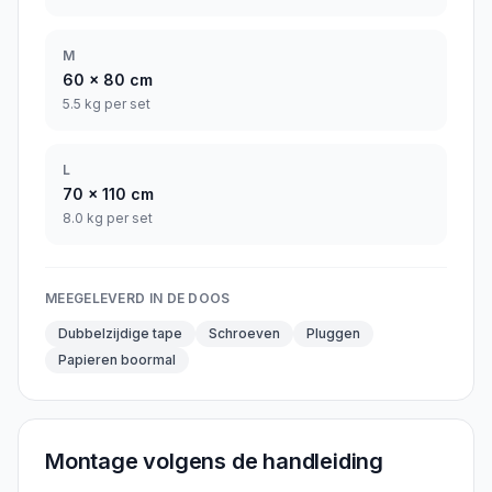
M
60
x
80
cm
5.5 kg per set
L
70
x
110
cm
8.0 kg per set
MEEGELEVERD IN DE DOOS
Dubbelzijdige tape
Schroeven
Pluggen
Papieren boormal
Montage volgens de handleiding