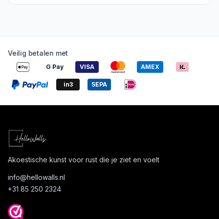
Veilig betalen met
G Pay
VISA
AMEX
in3
SEPA
Akoestische kunst voor rust die je ziet en voelt
info@
hellowalls.nl
+31 85 250 2324