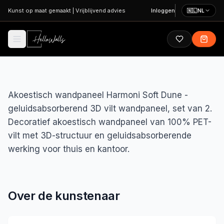
Ga naar hoofdinhoud
Kunst op maat gemaakt
|
Vrijblijvend advies
Inloggen
🇳🇱
NL
Akoestisch wandpaneel Harmoni Soft Dune -
geluidsabsorberend 3D vilt wandpaneel, set van 2.
Decoratief akoestisch wandpaneel van 100% PET-
vilt met 3D-structuur en geluidsabsorberende
werking voor thuis en kantoor.
Over de kunstenaar