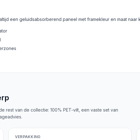
 altijd een geluidsabsorberend paneel met framekleur en maat naar 
ator
t
derzones
erp
 de rest van de collectie: 100% PET-vilt, een vaste set van
tageadvies.
VERPAKKING