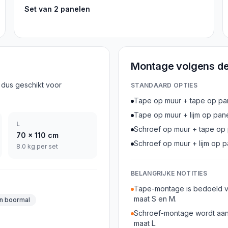
Set van 2 panelen
Montage volgens de
 dus geschikt voor
STANDAARD OPTIES
Tape op muur + tape op pa
Tape op muur + lijm op pan
L
Schroef op muur + tape op
70
x
110
cm
Schroef op muur + lijm op 
8.0 kg per set
BELANGRIJKE NOTITIES
Tape-montage is bedoeld v
maat S en M.
n boormal
Schroef-montage wordt aanb
maat L.