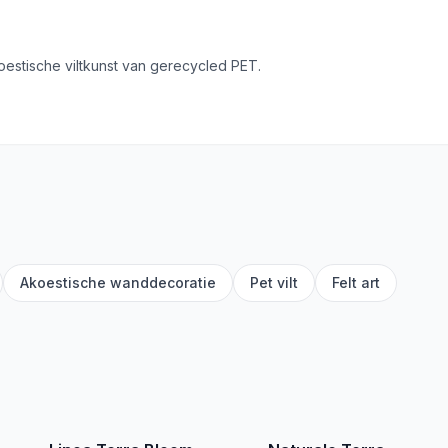
estische viltkunst van gerecycled PET.
Akoestische wanddecoratie
Pet vilt
Felt art