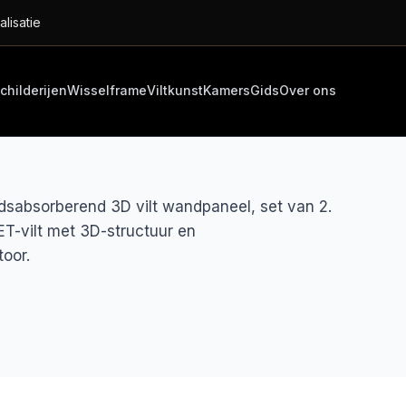
alisatie
childerijen
Wisselframe
Viltkunst
Kamers
Gids
Over ons
dsabsorberend 3D vilt wandpaneel, set van 2.
T-vilt met 3D-structuur en
oor.