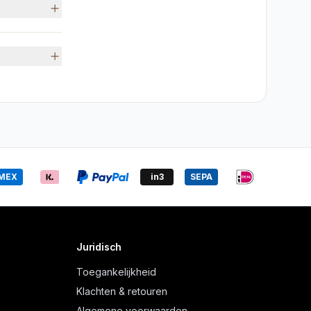
MEX
in3
SEPA
Juridisch
Toegankelijkheid
Klachten & retouren
Algemene voorwaarden