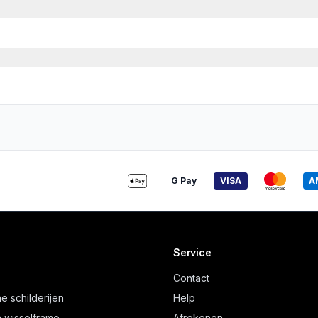
G Pay
VISA
A
Service
Contact
e schilderijen
Help
 wisselframe
Afrekenen