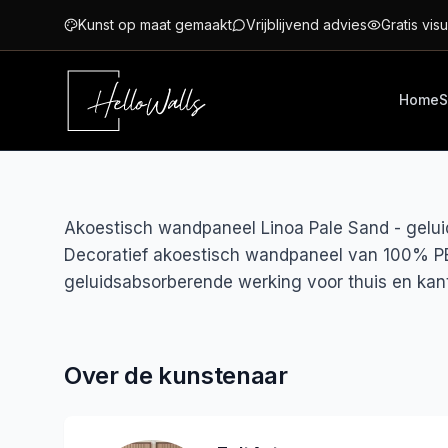
Ga naar hoofdinhoud
Kunst op maat gemaakt
Vrijblijvend advies
Gratis visu
Home
S
Akoestisch wandpaneel Linoa Pale Sand - gelui
Decoratief akoestisch wandpaneel van 100% PE
geluidsabsorberende werking voor thuis en kant
Over de kunstenaar