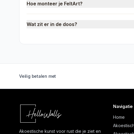
Hoe monteer je FeltArt?
Wat zit er in de doos?
Veilig betalen met
Navigatie
Home
Akoestisch
Akoestische kunst voor rust die je ziet en
Akoestisch