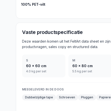
100% PET-vilt
Vaste productspecificatie
Deze waarden komen uit het FeltArt data sheet en zijn
productvragen, sales copy en structured data.
S
M
60
x
60
cm
60
x
80
cm
4.0 kg per set
5.5 kg per set
MEEGELEVERD IN DE DOOS
Dubbelzijdige tape
Schroeven
Pluggen
Papiere