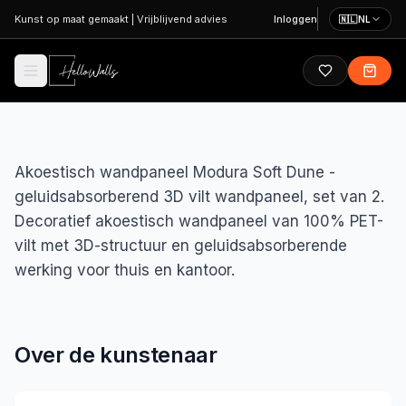
Ga naar hoofdinhoud
Kunst op maat gemaakt
|
Vrijblijvend advies
Inloggen
🇳🇱
NL
Akoestisch wandpaneel Modura Soft Dune -
geluidsabsorberend 3D vilt wandpaneel, set van 2.
Decoratief akoestisch wandpaneel van 100% PET-
vilt met 3D-structuur en geluidsabsorberende
werking voor thuis en kantoor.
Over de kunstenaar