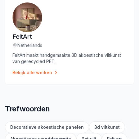
FeltArt
Netherlands
Locatie
:
FeltArt maakt handgemaakte 3D akoestische viltkunst
van gerecycled PET.
Bekijk alle werken
Trefwoorden
Decoratieve akoestische panelen
3d viltkunst
Akoestische wanddecoratie
Pet vilt
Felt art