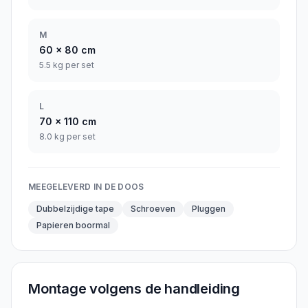
M
60
x
80
cm
5.5 kg per set
L
70
x
110
cm
8.0 kg per set
MEEGELEVERD IN DE DOOS
Dubbelzijdige tape
Schroeven
Pluggen
Papieren boormal
Montage volgens de handleiding