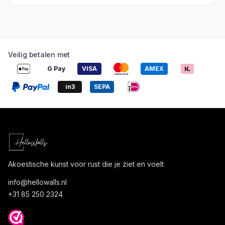
Veilig betalen met
G Pay
VISA
AMEX
in3
SEPA
Akoestische kunst voor rust die je ziet en voelt
info@
hellowalls.nl
+31 85 250 2324